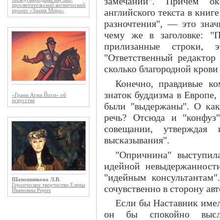
замечаний". Причем ок
просветительский космический
английского текста в книг
проект «Знамя Мира»
разночтения", — это знач
чему же в заголовке: "
прилизанные строки, 
"Ответственный редактор
сколько благородной крови
Конечно, правдивые ко
знаток буддизма в Европе,
«Грани Агни Йоги» об
искусстве
были "выдержаны". О как
речь? Отсюда и "конфуз
совещании, утверждая 
высказывания".
"Опричнина" выступила
идейной невыдержанности
"идейным консультантам"
Шапошникова Л.В.
Героическое творчество Елены
сочувственно в сторону авт
Ивановны Рерих
Если бы Наставник име
он бы спокойно выслу