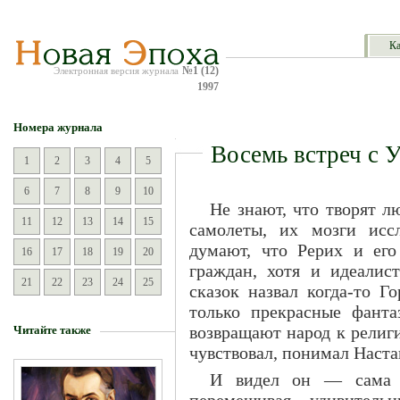
Ка
№1 (12)
Электронная версия журнала
1997
Номера журнала
Восемь встреч с 
1
2
3
4
5
6
7
8
9
10
Не знают, что творят л
11
12
13
14
15
самолеты, их мозги исс
думают, что Рерих и его
16
17
18
19
20
граждан, хотя и идеалис
21
22
23
24
25
сказок назвал когда-то Г
только прекрасные фанта
возвращают народ к религ
Читайте также
чувствовал, понимал Наста
И видел он — сама 
перемешивая удивитель