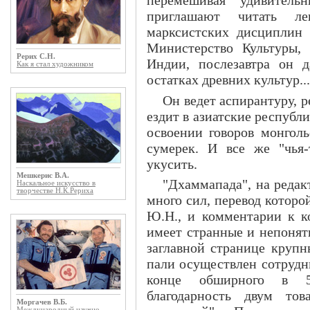
приглашают читать ле
марксистских дисциплин 
Министерство Культуры, 
Рерих С.Н.
Индии, послезавтра он д
Как я стал художником
остатках древних культур...
Он ведет аспирантуру, р
ездит в азиатские республ
освоении говоров монголь
сумерек. И все же "чья-
укусить.
Мешкерис В.А.
"Дхаммапада", на редак
Наскальное искусство в
творчестве Н.К.Рериха
много сил, перевод которо
Ю.Н., и комментарии к к
имеет странные и непонят
заглавной странице крупн
пали осуществлен сотрудн
конце обширного в 5
благодарность двум то
Моргачев В.Б.
Международный научно-