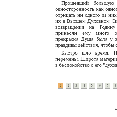
Прошедший большую 
односторонность как одног
отрицать ни одного из ни
их в Высшем Духовном Си
возвращения на Родину
принесли ему много о
прекрасна Душа была у 
правдивы действия, чтобы с
Быстро шло время. Н
перемены. Широта материа
в беспокойство о его "духо
1
2
3
4
5
6
7
8