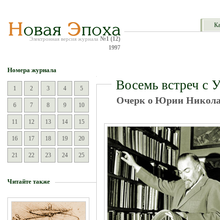
Ка
№1 (12)
Электронная версия журнала
1997
Номера журнала
Восемь встреч с 
1
2
3
4
5
Очерк о Юрии Никола
6
7
8
9
10
11
12
13
14
15
16
17
18
19
20
21
22
23
24
25
Читайте также