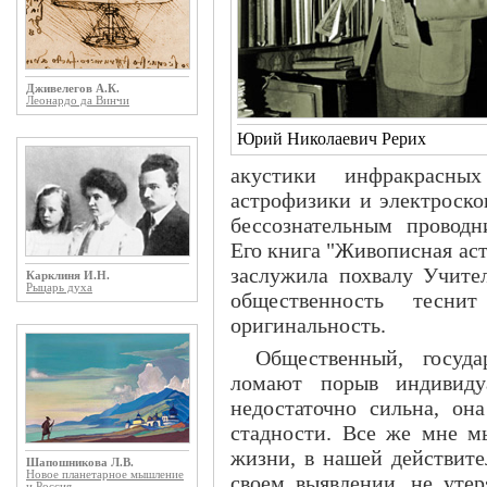
Дживелегов А.К.
Леонардо да Винчи
Юрий Николаевич Рерих
акустики инфракрасны
астрофизики и электроск
бессознательным проводн
Его книга "Живописная аст
заслужила похвалу Учите
Карклиня И.Н.
Рыцарь духа
общественность теснит
оригинальность.
Общественный, госуда
ломают порыв индивидуа
недостаточно сильна, она
стадности. Все же мне мы
жизни, в нашей действите
Шапошникова Л.В.
Новое планетарное мышление
своем выявлении, не утер
и Россия