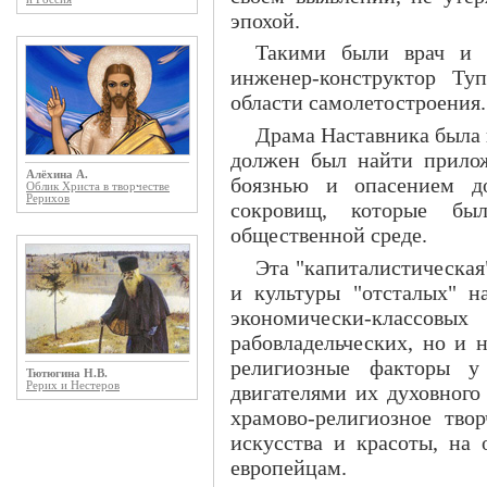
эпохой.
Такими были врач и 
инженер-конструктор Ту
области самолетостроения.
Драма Наставника была 
должен был найти прилож
Алёхина А.
боязнью и опасением до
Облик Христа в творчестве
Рерихов
сокровищ, которые бы
общественной среде.
Эта "капиталистическая
и культуры "отсталых" н
экономически-классо
рабовладельческих, но и 
религиозные факторы у
Тютюгина Н.В.
Рерих и Нестеров
двигателями их духовного
храмово-религиозное тво
искусства и красоты, на 
европейцам.