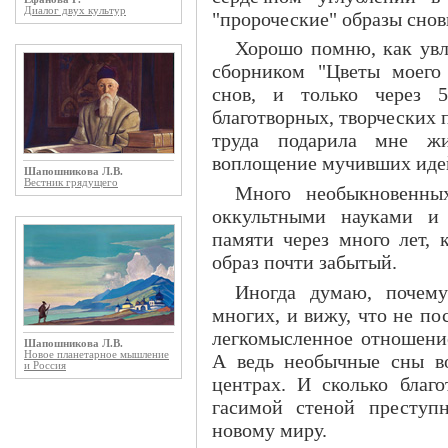
Диалог двух культур
"пророческие" образы снов
Хорошо помню, как увле
сборником "Цветы моего 
снов, и только через 
благотворных, творческих 
труда подарила мне жи
воплощение мучивших идей
Шапошникова Л.В.
Вестник грядущего
Много необыкновенны
оккультными науками и 
памяти через много лет, 
образ почти забытый.
Иногда думаю, почем
многих, и вижу, что не п
легкомысленное отношение
Шапошникова Л.В.
Новое планетарное мышление
А ведь необычные сны в
и Россия
центрах. И сколько благ
гасимой стеной преступ
новому миру.