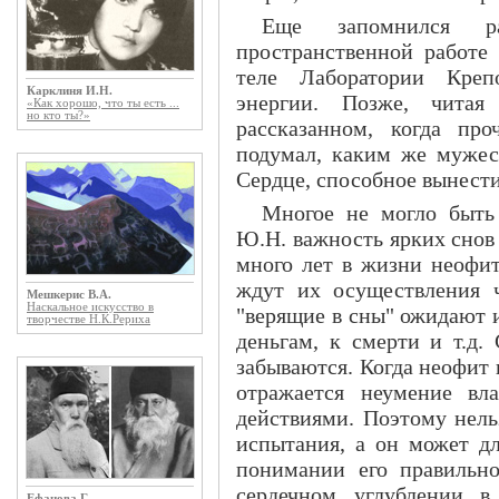
Еще запомнился р
пространственной работе
теле Лаборатории Креп
Карклиня И.Н.
энергии. Позже, чита
«Как хорошо, что ты есть ...
но кто ты?»
рассказанном, когда пр
подумал, каким же мужес
Сердце, способное вынести
Многое не могло быть 
Ю.Н. важность ярких снов
много лет в жизни неофит
ждут их осуществления ч
Мешкерис В.А.
Наскальное искусство в
"верящие в сны" ожидают и
творчестве Н.К.Рериха
деньгам, к смерти и т.д.
забываются. Когда неофит 
отражается неумение вл
действиями. Поэтому нель
испытания, а он может дл
понимании его правильно
сердечном углублении в
Ефанова Г.