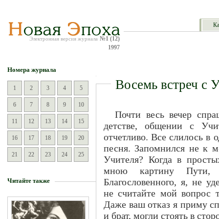
Ка
№1 (12)
Электронная версия журнала
1997
Номера журнала
Восемь встреч с 
1
2
3
4
5
6
7
8
9
10
Почти весь вечер спра
11
12
13
14
15
детстве, общении с Учи
отчетливо. Все слилось в о
16
17
18
19
20
песня. Запомнился не к м
21
22
23
24
25
Учителя? Когда в просты
мною картину Пути, 
Благословенного, я, не у
Читайте также
не считайте мой вопрос 
Даже ваш отказ я приму сп
и брат, могли стоять в сто