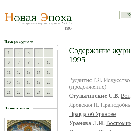
Ка
№3 (8)
Электронная версия журнала
1995
Номера журнала
Содержание журн
1
2
3
4
5
1995
6
7
8
9
10
11
12
13
14
15
Рудзитис Р.Я.
Искусство
16
17
18
19
20
(продолжение)
21
22
23
24
25
Стульгинскис С.В.
Воп
Яровская Н.
Преподобны
Читайте также
Правда об Уранове
Уранова Л.И.
Воспомин