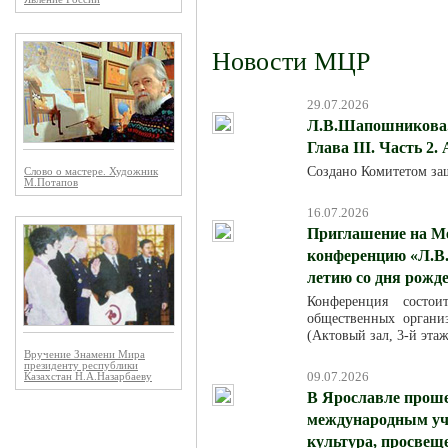
Новости МЦР
29.07.2026
Л.В.Шапошникова. 
Глава III. Часть 2.
Создано Комитетом за
Слово о мастере. Художник
М.Потапов
16.07.2026
Приглашение на М
конференцию «Л.В.
летию со дня рожд
Конференция состо
общественных организ
(Актовый зал, 3-й эта
Вручение Знамени Мира
президенту республики
09.07.2026
Казахстан Н.А.Назарбаеву
В Ярославле проше
международным уча
культура, просвещ