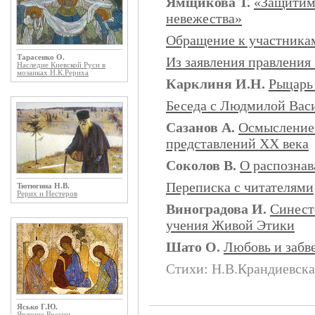
Ямщикова Т.
«Защитим 
невежества»
Обращение к участника
Тарасенко О.
Из заявления правления
Наследие Киевской Руси в
мозаиках Н.К.Рериха
Карклиня И.Н.
Рыцарь
Беседа с Людмилой Ва
Сазанов А.
Осмысление 
представлений ХХ века
Соколов В.
О распозна
Переписка с читателями
Тютюгина Н.В.
Рерих и Нестеров
Виноградова И.
Синест
учения Живой Этики
Шато О.
Любовь и забв
Стихи: Н.В.Крандиевска
Ясько Г.Ю.
Явление России