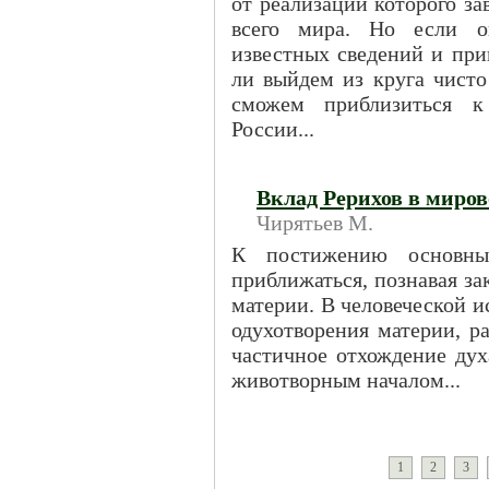
от реализации которого за
всего мира. Но если ог
известных сведений и при
ли выйдем из круга чист
сможем приблизиться к 
России...
Вклад Рерихов в миров
Чирятьев М.
К постижению основны
приближаться, познавая з
материи. В человеческой 
одухотворения материи, р
частичное отхождение дух
животворным началом...
1
2
3