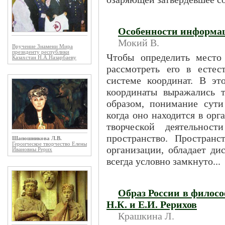
Особенности информац
Мокий В.
Вручение Знамени Мира
президенту республики
Чтобы определить место
Казахстан Н.А.Назарбаеву
рассмотреть его в естес
системе координат. В эт
координаты выражались 
образом, понимание сути
когда оно находится в орг
творческой деятельнос
пространство. Пространс
Шапошникова Л.В.
Героическое творчество Елены
организации, обладает ди
Ивановны Рерих
всегда условно замкнуто...
Образ России в филосо
Н.К. и Е.И. Рерихов
Крашкина Л.