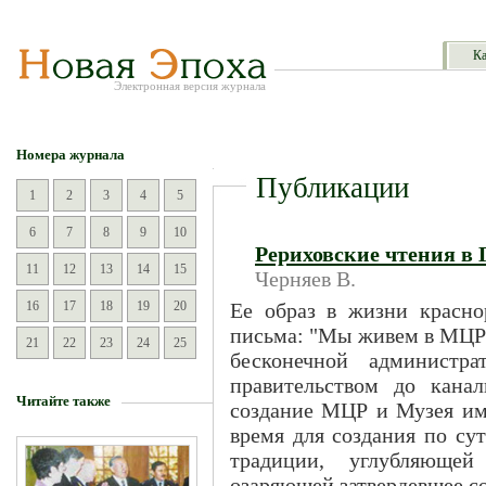
Ка
Электронная версия журнала
Номера журнала
Публикации
1
2
3
4
5
6
7
8
9
10
Рериховские чтения в
11
12
13
14
15
Черняев В.
16
17
18
19
20
Ее образ в жизни красно
письма: "Мы живем в МЦР 
21
22
23
24
25
бесконечной администра
правительством до канал
Читайте также
создание МЦР и Музея им.
время для создания по с
традиции, углубляющей 
озаряющей затвердевшее со