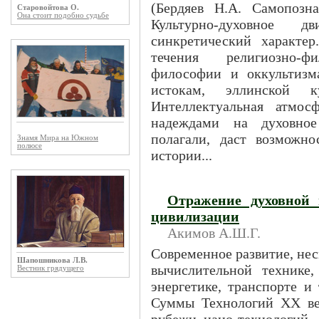
(Бердяев Н.А. Самопозна
Старовойтова О.
Она стоит подобно судьбе
Культурно-духовное 
синкретический характе
течения религиозно-ф
философии и оккультизм
истокам, эллинской к
Интеллектуальная атмос
надеждами на духовное
полагали, даст возможн
Знамя Мира на Южном
полюсе
истории...
Отражение духовной 
цивилизации
Акимов А.Ш.Г.
Современное развитие, нес
Шапошникова Л.В.
вычислительной технике,
Вестник грядущего
энергетике, транспорте и 
Суммы Технологий XX ве