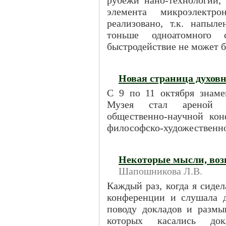
рубежи нано-технологий,
элемента микроэлект
реализовано, т.к. напы
тоньше одноатомного
быстродействие не может б
Новая страница духовн
С 9 по 11 октября знаме
Музея стал ареной п
общественно-научной ко
философско-художественно
Некоторые мысли, во
Шапошникова Л.В.
Каждый раз, когда я сиде
конференции и слушала 
поводу докладов и размы
которых касались док