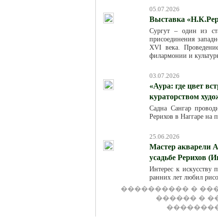
05.07.2026
Выставка «Н.К.Рер
Сургут – один из ст
присоединения западн
XVI века. Проведени
филармонии и культур
03.07.2026
«Аура: где цвет вс
кураторством худ
Садна Сангар провод
Рерихов в Наггаре на 
25.06.2026
Мастер акварели А
усадьбе Рерихов (И
Интерес к искусству п
ранних лет любил рисо
���������� � ���
������ � 
�������