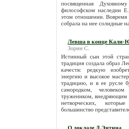
посвященная Духовному
философском наследии Е.И
этом отношении. Вовремя 
собрала на нее солидные н
Левша в конце Кали-
Зорин С.
Истинный сын этой стран
традиция создала образ Л
качеств: редкую изобре
энергию и высокое масте
традицию, и в ее русле 
самородком, человеком
тружеником, внедряющим э
нетворческих, которые
большинство представителе
О докладе Д.Энтина