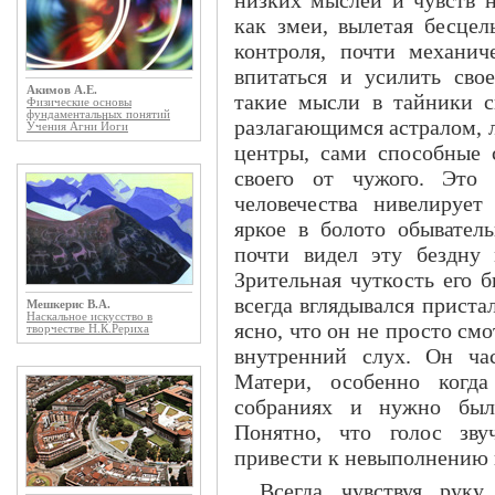
как змеи, вылетая бесцел
контроля, почти механич
впитаться и усилить сво
Акимов А.Е.
такие мысли в тайники с
Физические основы
фундаментальных понятий
разлагающимся астралом, л
Учения Агни Йоги
центры, сами способные 
своего от чужого. Это 
человечества нивелирует
яркое в болото обывател
почти видел эту бездну
Зрительная чуткость его 
всегда вглядывался приста
Мешкерис В.А.
Наскальное искусство в
ясно, что он не просто см
творчестве Н.К.Рериха
внутренний слух. Он ча
Матери, особенно когд
собраниях и нужно был
Понятно, что голос зву
привести к невыполнению в
Всегда чувствуя рук