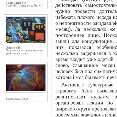
Гращенков В.Н.
действовать самостоятел
Зодчий (Леонардо да Винчи)
нужно провести длитель
избежать плохого исхода н
о неприятности ожидавшей 
месяц). За несколько ж
постороннее лицо. Неск
зашли для консультации.
них показался особенн
Аксенов В.
Человеческая цивилизация на
несколько задержался в к
рубеже XXI века
время входит уже одетый 
слово, слышанное месяц
человек был под симпатич
который мог бы иметь печа
Активные культурные,
странами Азии вызывал
религиозным культам э
Созвездие Орион
организовал лекции по
широкого круга преподава
программе значилось и зна