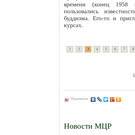
времени (конец 1958 
пользовались известнос
буддизма. Его-то и приг
курсах.
3
1
2
4
5
6
7
8
Поделиться
Новости МЦР