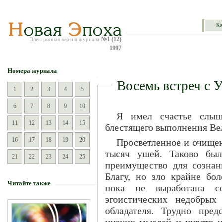
Ка
№1 (12)
Электронная версия журнала
1997
Номера журнала
Восемь встреч с 
1
2
3
4
5
6
7
8
9
10
Я имел счастье слыш
11
12
13
14
15
блестящего выполнения Ве
16
17
18
19
20
Просветленное и очищен
тысяч ушей. Таково был
21
22
23
24
25
преимущество для созна
Благу, но зло крайне бол
Читайте также
пока не выработана со
эгоистических недобрых
обладателя. Трудно пре
низких мыслей и чувств н