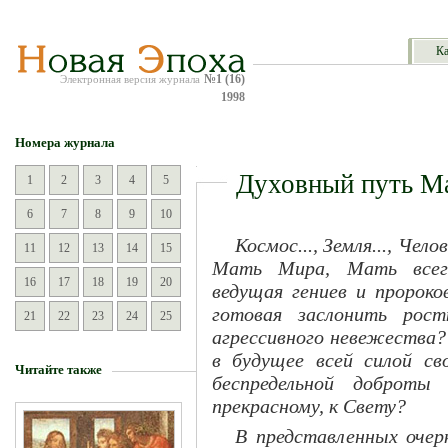
Ка
№1 (16)
Электронная версия журнала
1998
Номера журнала
Духовный путь М
1
2
3
4
5
6
7
8
9
10
Космос..., Земля..., Чел
11
12
13
14
15
Мать Мира, Мать всего
16
17
18
19
20
ведущая гениев и пророко
готовая заслонить рос
21
22
23
24
25
агрессивного невежества?
в будущее всей силой сво
Читайте также
беспредельной доброты
прекрасному, к Свету?
В представленных очер