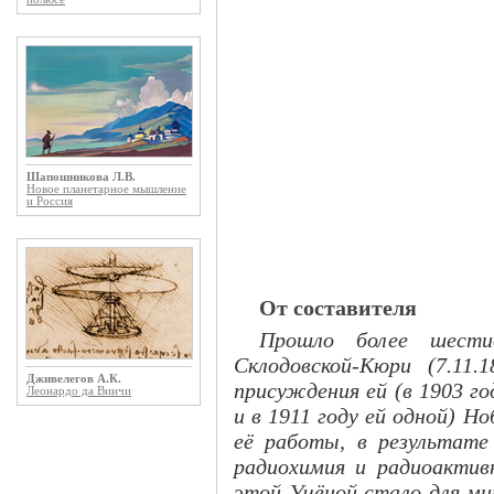
Шапошникова Л.В.
Новое планетарное мышление
и Россия
От составителя
Прошло более шести
Склодовской-Кюри (7.11.
Дживелегов А.К.
присуждения ей (в 1903 г
Леонардо да Винчи
и в 1911 году ей одной) Но
её работы, в результате
радиохимия и радиоактивн
этой Учёной стало для мир