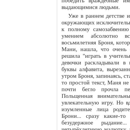
победить враждебные им
выдающимися людьми.
Уже в раннем детстве 
окружающих исключительн
к полному самозабвению
умением абсолютно вс
восьмилетняя Броня, котор
Мани, нашла, что очень 
решила "играть в учитель
девочки раскладывали в 
буквы алфавита, вырезанн
утром Броня, запинаясь, ст
то простой текст, Маня не
почти бегло прочла пе
Польщенная внимательн
увлекательную игру. Но в
изумленные лица родите
Брони... сразу какие-то
безудержное рыдание.
четырёхлетнюю малютку, к