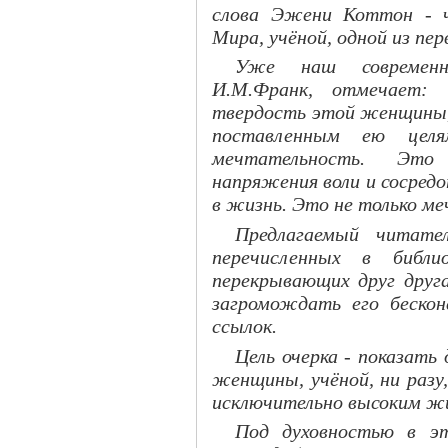
слова Эжени Коттон - ч
Мира, учёной, одной из пе
Уже наш современни
И.М.Франк, отмечает: 
твердость этой женщины,
поставленным ею цел
мечтательность. Это
напряжения воли и сосредо
в жизнь. Это не только меч
Предлагаемый читате
перечисленных в библио
перекрывающих друг друга
загромождать его беско
ссылок.
Цель очерка - показать 
женщины, учёной, ни разу
исключительно высоким жи
Под духовностью в эт