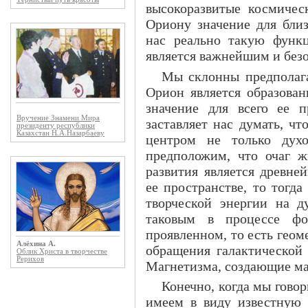
высокоразвитые космичес
Ориону значение для бли
нас реально такую функ
является важнейшим и без
Мы склонны предполага
Орион является образова
значение для всего ее п
Вручение Знамени Мира
заставляет нас думать, ч
президенту республики
Казахстан Н.А.Назарбаеву
центром не только дух
предположим, что очаг ж
развития является древне
ее пространстве, то тогда
творческой энергии на д
таковым в процессе фо
проявленном, то есть гео
Алёхина А.
обращения галактической 
Облик Христа в творчестве
Рерихов
Магнетизма, создающие ма
Конечно, когда мы говор
имеем в виду известную