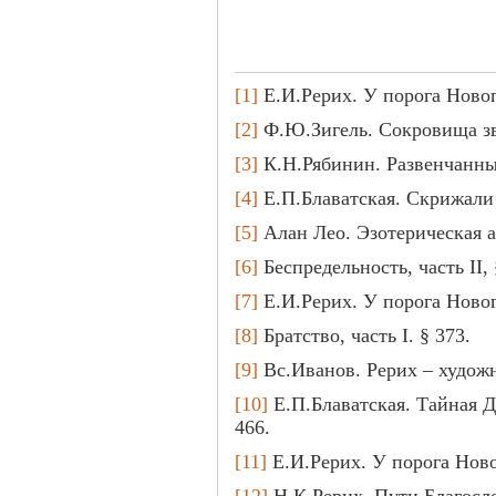
[1]
Е.И.Рерих. У порога Новог
[2]
Ф.Ю.Зигель. Сокровища зве
[3]
К.Н.Рябинин. Развенчанны
[4]
Е.П.Блаватская. Скрижали
[5]
Алан Лео. Эзотерическая а
[6]
Беспредельность, часть II, 
[7]
Е.И.Рерих. У порога Новог
[8]
Братство, часть I. § 373.
[9]
Вс.Иванов. Рерих – художн
[10]
Е.П.Блаватская. Тайная Д
466.
[11]
Е.И.Рерих. У порога Ново