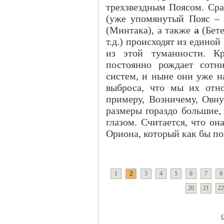
трехзвездным Поясом. Сра
(уже упомянутый Пояс –
(Минтака), а также
a
(Бете
т.д.) происходят из единой
из этой туманности. Кр
постоянно рождает сотн
систем, и ныне они уже на
выброса, что мы их отн
примеру, Возничему, Овн
размеры гораздо большие,
глазом. Считается, что он
Ориона, который как бы по
2
1
3
4
5
6
7
8
20
21
22