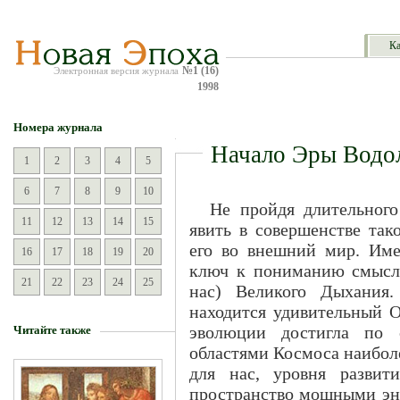
Ка
№1 (16)
Электронная версия журнала
1998
Номера журнала
Начало Эры Водо
1
2
3
4
5
6
7
8
9
10
Не пройдя длительного
11
12
13
14
15
явить в совершенстве тако
его во внешний мир. Име
16
17
18
19
20
ключ к пониманию смысла
21
22
23
24
25
нас) Великого Дыхания.
находится удивительный О
эволюции достигла по
Читайте также
областями Космоса наиболе
для нас, уровня развит
пространство мощными эне