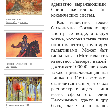
адекватно выражающими 
Орион является как бы
космических систем.
Лазарев В.Н.
Как известно, геоме
Великий художник
бесконечно. Согласно д
«центр ее везде, а окр
жизнь, которая всегда связ
иного качества, группиру
галактиками. Может быт
глобальные (Метагалактик
известно. Размеры нашей 
«Грани Агни Йоги» об
достигает 100000 световых
искусстве
также принадлежащая наш
лишь» на 1160 световых л
становится ясным, что оа
распространяющееся лишь
всего, сфера его влия
Несомненно, где-то в дру
быть, даже и в нашей
Шапошникова Л.В.
Тернистый путь красоты