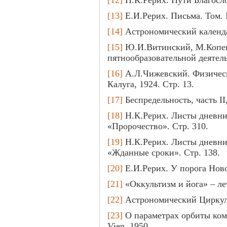
[12]
Н.К.Рерих. Пути Благосло
[13]
Е.И.Рерих. Письма. Том. I
[14]
Астрономический календарь
[15]
Ю.И.Витинский, М.Копец
пятнообразовательной деятель
[16]
А.Л.Чижевский. Физическ
Калуга, 1924. Стр. 13.
[17]
Беспредельность, часть II,
[18]
Н.К.Рерих. Листы дневник
«Пророчество». Стр. 310.
[19]
Н.К.Рерих. Листы дневник
«Жданные сроки». Стр. 138.
[20]
Е.И.Рерих. У порога Ново
[21]
«Оккультизм и йога» – лет
[22]
Астрономический Циркуля
[23]
О параметрах орбиты коме
Vien, 1950.