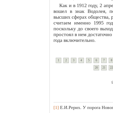
Как и в 1912 году, 2 апр
вошел в знак Водолея, 
высших сферах общества, 
считаем именно 1995 год
поскольку до своего выхо
простоял в нем достаточно 
года включительно.
1
2
3
4
5
6
7
8
20
21
22
[1]
Е.И.Рерих. У порога Новог