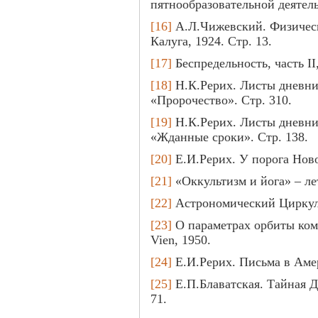
пятнообразовательной деятель
[16]
А.Л.Чижевский. Физическ
Калуга, 1924. Стр. 13.
[17]
Беспредельность, часть II,
[18]
Н.К.Рерих. Листы дневник
«Пророчество». Стр. 310.
[19]
Н.К.Рерих. Листы дневник
«Жданные сроки». Стр. 138.
[20]
Е.И.Рерих. У порога Ново
[21]
«Оккультизм и йога» – лет
[22]
Астрономический Циркуля
[23]
О параметрах орбиты коме
Vien, 1950.
[24]
Е.И.Рерих. Письма в Амери
[25]
Е.П.Блаватская. Тайная Д
71.