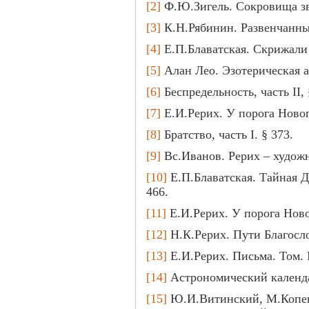
[2]
Ф.Ю.Зигель. Сокровища зве
[3]
К.Н.Рябинин. Развенчанны
[4]
Е.П.Блаватская. Скрижали
[5]
Алан Лео. Эзотерическая а
[6]
Беспредельность, часть II, 
[7]
Е.И.Рерих. У порога Новог
[8]
Братство, часть I. § 373.
[9]
Вс.Иванов. Рерих – художн
[10]
Е.П.Блаватская. Тайная Д
466.
[11]
Е.И.Рерих. У порога Ново
[12]
Н.К.Рерих. Пути Благосло
[13]
Е.И.Рерих. Письма. Том. I
[14]
Астрономический календарь
[15]
Ю.И.Витинский, М.Копец