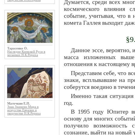
Думается, среди всех мно
космического влияния с
событие, учитывая, что в
комета Галлея выходит даж
§9
Тарасенко О.
Данное эссе, вероятно, 
Наследие Киевской Руси в
мозаиках Н.К.Рериха
масса изложенных выше
отношения к настоящему в
Представим себе, что в
знаки, всплывавшие на пр
соберутся воедино в течен
Именно такая ситуация 
год.
Маточкин Е.П.
Знак Знамени Мира в
В 1995 году Юпитер вн
искусстве Евразии и
творчестве Н.К.Рериха
основу для многих событи
получило возможность с
сознание, выйти на новый 