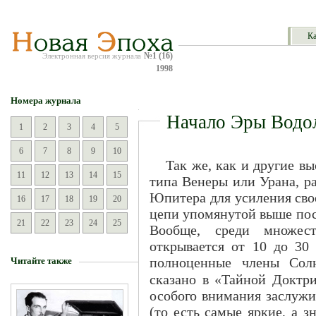
Ка
№1 (16)
Электронная версия журнала
1998
Номера журнала
Начало Эры Водо
1
2
3
4
5
6
7
8
9
10
Так же, как и другие в
11
12
13
14
15
типа Венеры или Урана, р
Юпитера для усиления свое
16
17
18
19
20
цепи упомянутой выше пос
21
22
23
24
25
Вообще, среди множес
открывается от 10 до 30 
полноценные члены Солн
Читайте также
сказано в «Тайной Доктр
особого внимания заслужи
(то есть самые яркие, а з