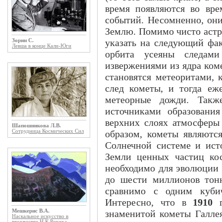
время появляются во вре
событий. Несомненно, они
Землю. Помимо чисто астр
указать на следующий фак
Зорин С.
Левша в конце Кали-Юги
орбита усеяны следам
извержениями из ядра ком
становятся метеоритами, 
след кометы, и тогда еж
метеорные дожди. Такж
источниками образования
верхних слоях атмосферы
Шапошникова Л.В.
Сотрудница Космических Сил
образом, кометы являютс
Солнечной системе и ист
Земли ценных частиц кос
необходимо для эволюции 
до шести миллионов тон
сравнимо с одним кубич
Интересно, что в
1910
г
Мешкерис В.А.
знаменитой кометы Галлея
Наскальное искусство в
творчестве Н.К.Рериха