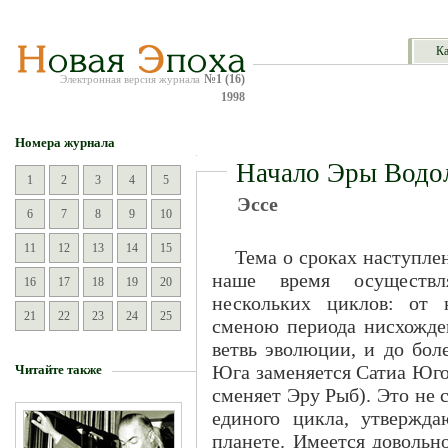
Ка
№1 (16)
Электронная версия журнала
1998
Номера журнала
Начало Эры Водо
1
2
3
4
5
Эссе
6
7
8
9
10
11
12
13
14
15
Тема о сроках наступле
наше время осуществл
16
17
18
19
20
нескольких циклов: от н
21
22
23
24
25
сменою периода нисхожде
ветвь эволюции, и до бол
Юга заменяется Сатиа Юго
Читайте также
сменяет Эру Рыб). Это не с
единого цикла, утвержд
планете. Имеется довольн