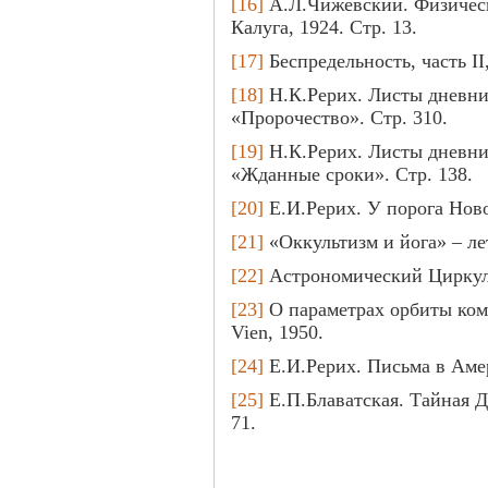
[16]
А.Л.Чижевский. Физическ
Калуга, 1924. Стр. 13.
[17]
Беспредельность, часть II,
[18]
Н.К.Рерих. Листы дневник
«Пророчество». Стр. 310.
[19]
Н.К.Рерих. Листы дневник
«Жданные сроки». Стр. 138.
[20]
Е.И.Рерих. У порога Ново
[21]
«Оккультизм и йога» – лет
[22]
Астрономический Циркуля
[23]
О параметрах орбиты коме
Vien, 1950.
[24]
Е.И.Рерих. Письма в Амери
[25]
Е.П.Блаватская. Тайная Д
71.