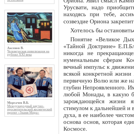
Ориона. Явил смысл Камня
Урусвати, надо приобщит
находясь при тебе, асс
созвездие Ориона закрепи
Хотелось бы остановитьс
Понятие «Великое Дыха
«Тайной Доктрине» Е.П.Бл
Аксенов В.
никогда не прекращающе
Человеческая цивилизация на
рубеже XXI века
нуменальным сферам Кос
вечный импульс к движени
всякой конкретной жизни 
первичную Волю или же н
глубин Непроявленного. И
любой Монады, в какую б
зарождающейся жизни я
Моргачев В.Б.
Международный научно-
стимулом к дальнейшей и 
просветительский космический
проект «Знамя Мира»
духа, в ее наиболее чистом
основа основ, которая ед
Космосе.