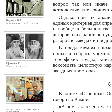
вопрос так или иначе з
астрологические сочинения
Однако при их анализ
Вераксо В.А.
единых критериев для опр
Восемь встреч с Учителем
и вообще в большинстве 
авторов этих работ не сущ
разброс в выводах и предп
В предлагаемом внима
попытка собрать упомин
теософских трудах, кни
Ефанова Г.
воссоздать целостную ка
Диалог двух культур
звездных просторах.
§
В книге «Огненный О
говорит о Камне:
«В нем заключена част
Слово о мастере. Художник
М.Потапов