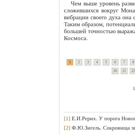
Чем выше уровень разви
сложившихся вокруг Мона
вибрации своего духа она 
Таким образом, потенциал
большей точностью выраж
Космоса.
1
2
3
4
5
6
7
8
20
21
22
[1]
Е.И.Рерих. У порога Новог
[2]
Ф.Ю.Зигель. Сокровища зве