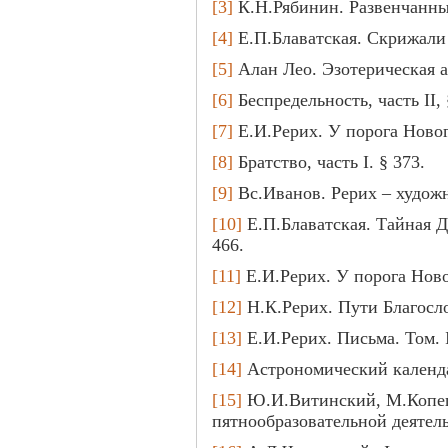
[3]
К.Н.Рябинин. Развенчанны
[4]
Е.П.Блаватская. Скрижали
[5]
Алан Лео. Эзотерическая а
[6]
Беспредельность, часть II, 
[7]
Е.И.Рерих. У порога Новог
[8]
Братство, часть I. § 373.
[9]
Вс.Иванов. Рерих – художн
[10]
Е.П.Блаватская. Тайная Д
466.
[11]
Е.И.Рерих. У порога Ново
[12]
Н.К.Рерих. Пути Благосло
[13]
Е.И.Рерих. Письма. Том. I
[14]
Астрономический календарь
[15]
Ю.И.Витинский, М.Копец
пятнообразовательной деятель