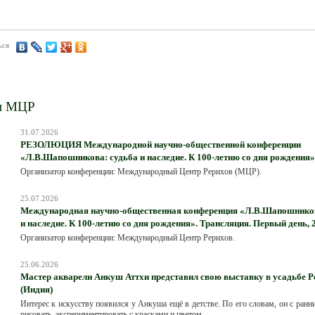
ься
и МЦР
31.07.2026
РЕЗОЛЮЦИЯ Международной научно-общественной конференции
«Л.В.Шапошникова: судьба и наследие. К 100-летию со дня рождения»
Организатор конференции: Международный Центр Рерихов (МЦР).
25.07.2026
Международная научно-общественная конференция «Л.В.Шапошников
и наследие. К 100-летию со дня рождения». Трансляция. Первый день, 
Организатор конференции: Международный Центр Рерихов.
25.06.2026
Мастер акварели Анкуш Аттхи представил свою выставку в усадьбе Р
(Индия)
Интерес к искусству появился у Анкуша ещё в детстве. По его словам, он с ранн
рисовать, экспериментировать с красками и цветом.