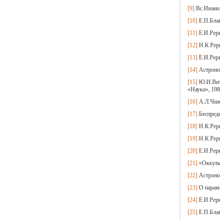
[9]
Вс.Иванов
[10]
Е.П.Блав
[11]
Е.И.Рери
[12]
Н.К.Рери
[13]
Е.И.Рери
[14]
Астроном
[15]
Ю.И.Вити
«Наука», 198
[16]
А.Л.Чиже
[17]
Беспредел
[18]
Н.К.Рери
[19]
Н.К.Рери
[20]
Е.И.Рери
[21]
«Оккульт
[22]
Астроном
[23]
О параме
[24]
Е.И.Рери
[25]
Е.П.Блав