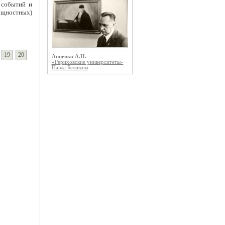
х событий и
ущностных)
19
20
Анненко А.Н.
«Рериховские университеты»
Павла Беликова