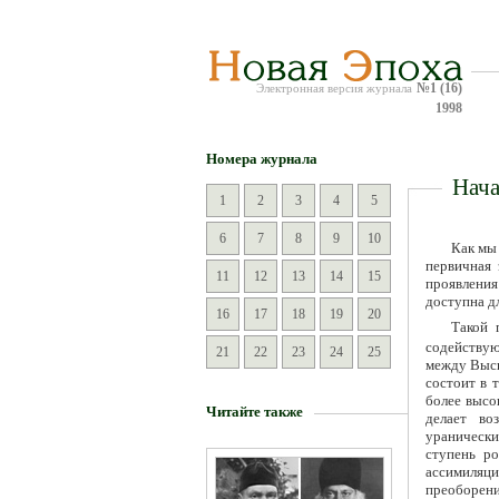
№1 (16)
Электронная версия журнала
1998
Номера журнала
Нача
1
2
3
4
5
6
7
8
9
10
Как мы
первичная 
11
12
13
14
15
проявления
доступна д
16
17
18
19
20
Такой 
содействую
21
22
23
24
25
между Высш
состоит в 
более высо
Читайте также
делает в
уранически
ступень ро
ассимиляци
преоборени