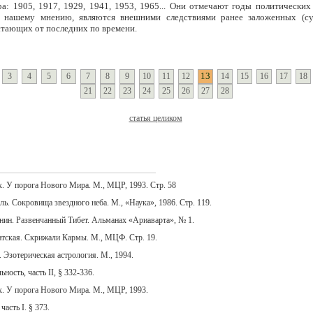
ра: 1905, 1917, 1929, 1941, 1953, 1965... Они отмечают годы политически
о нашему мнению, являются внешними следствиями ранее заложенных (с
стающих от последних по времени.
13
3
4
5
6
7
8
9
10
11
12
14
15
16
17
18
21
22
23
24
25
26
27
28
статья целиком
. У порога Нового Мира. М., МЦР, 1993. Стр. 58
ь. Сокровища звездного неба. М., «Наука», 1986. Стр. 119.
ин. Развенчанный Тибет. Альманах «Ариаварта», № 1.
тская. Скрижали Кармы. М., МЦФ. Стр. 19.
 Эзотерическая астрология. М., 1994.
ность, часть II, § 332-336.
. У порога Нового Мира. М., МЦР, 1993.
часть I. § 373.