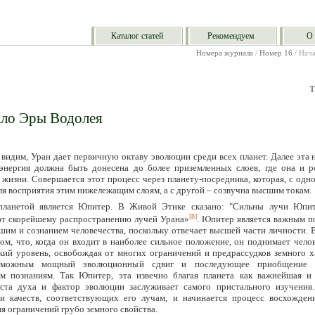
Каталог статей
Рекомендуем
О 
Номера журнала
/
Номер 16
/ Нач
Т
ло Эры Водолея
 видим, Уран дает первичную октаву эволюции среди всех планет. Далее эта
энергия должна быть донесена до более приземленных слоев, где она и р
 жизни. Совершается этот процесс через планету-посредника, которая, с одн
ля восприятия этим нижележащим слоям, а с другой – созвучна высшим токам.
планетой является Юпитер. В Живой Этике сказано: "Сильны лучи Юпи
[8]
т скорейшему распространению лучей Урана»
. Юпитер является важным п
им и сознанием человечества, поскольку отвечает высшей части личности. 
том, что, когда он входит в наиболее сильное положение, он поднимает чело
кий уровень, освобождая от многих ограничений и предрассудков земного х
озможным мощный эволюционный сдвиг и последующее приобщение
м познаниям. Так Юпитер, эта извечно благая планета как важнейшая и
ста духа и фактор эволюции заслуживает самого пристального изучения
и качеств, соответствующих его лучам, и начинается процесс восхождени
я ограничений грубо земного свойства.