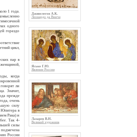
оло 1 года.
Дживелегов А.К.
комысленно
Леонардо да Винчи
тимесячной
лах одного
щей гораздо
оответствие
етний цикл,
еских пар в
 женщиной,
Ясько Г.Ю.
Явление России
ды, когда
окровенной
 говорят ли
а. Значит,
года прежде
года, очень
льшую силу
а Юпитера в
ием Рака) и
Лазарев В.Н.
бее. Так 4-
Великий художник
ольшей силы
 подмечена
орию России