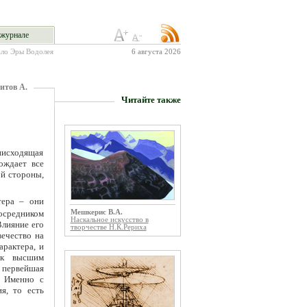
журнале
ало Эры Водолея
6 августа 2026
итов А.
Читайте также
 нисходящая
ождает все
ой стороны,
тера – они
осредником
Мешкерис В.А.
Наскальное искусство в
Влияние его
творчестве Н.К.Рериха
вечество на
арактера, и
 к высшим
 первейшая
. Именно с
я, то есть