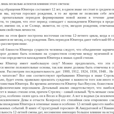
лишь несколько аспектов влияния этого светила:
од обращения Юпитера составляет 12 лет, в одном знаке он стоит в среднем ок
ли мы, изучая гороскоп рождения, в то же время не позволим себе лег
ь пренатальным периодом формирования новой жизни в течение девя
ти, то увидим, что этот период совпадает с нахождением Юпитера в преде
чит, именно он, а не Солнце, является, по сути, звездою рождения, отвечаю
оким свойствам личности.
но на этом факте построена восточная система 12-летнего цикла, когда в с
авится не месяц, а год рождения. Пять периодов Юпитера дают тибетский 60-л
 рассмотрим ниже.
этой близости Юпитера сущности человека следует, что объединение кармич
торое должно быть основано на сущностном созвучии между мужчиной и
ески определяется нахождением Юпитера в знаках одной стихии.
же Юпитер имеет наибольшую силу? Можно предполагать, что эти го
ся многие положительные основы, так или иначе должны быть отмечены в с
мли. Рассмотрим последовательность дат: 1900, 1912, 1924, 1936, 1948... Не
о читателю? Все они соответствуют пребыванию Юпитера в знаке Стрельц
ьно, будет очень правильно прилагать суждение о важности того или иного 
стоинствам Юпитера. Во времена античности Юпитер был Янусом, божеством 
ологическим персонажем. Детальный анализ свидетельствует, что наибо
ет в знаках стихии огня, причем Стрелец – самый сильный. Чуть меньше сил
уха, особенно силен здесь он в Весах и Водолее. А вот в водных (за исключен
 исключением Девы и отчасти Козерога) его стихийная сила откровенно сла
лы вхождения Юпитера в огненные знаки и особенно 12-летний цикл его наиб
важных событий. В книге «Структурный гороскоп» Ж.Аккуратовой и Г.Кваши
ельность 12-летней смены дат, несомненно имеющих большое влияние на ист