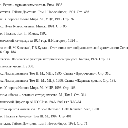
. Рерих – художник/мыслитель. Рига, 1936.
атская. Тайная Доктрина. Том I. Новосибирск, 1991. Стр. 466.
х. У порога Нового Мира. М., МЦР, 1993. Стр. 76.
х. Пути Благословения. Минск, 1991. Стр. 95.
х. Письма. Том. II. Минск, 1992.
ический календарь за 1924 год. Н.Новгород., 1924 г.
нский, М.Копецкий, Г.В.Куклин. Статистика пятнообразовательной деятельности Солнц
6. Стр. 184.
вский. Физические факторы исторического процесса. Калуга, 1924. Стр. 13.
ьность, часть II, § 338.
х. Листы дневника. Том II. М., МЦР, 1995. Статья «Пророчество». Стр. 310.
х. Листы дневника. Том III. М., МЦР, 1996. Статья «Жданные сроки». Стр. 138.
х. У порога Нового Мира. М., МЦР, 1993. Стр. 163.
изм и йога» – летопись сотрудничества. М., Том I. Стр. 314.
ический Циркуляр АНСССР за 1948-1949 г.г.: №80-84.
трах орбиты кометы см.: Mucke Hermann. Helle Kometen. Vien, 1950.
х. Письма в Америку. Том III. М., 1997. Стр. 401.
атская. Тайная Доктрина. Том I. Новосибирск, 1991. Стр. 71.