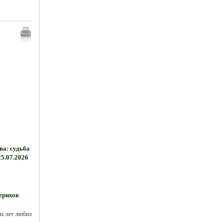
а: судьба
25.07.2026
ерихов
их лет любил