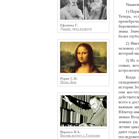
Укажем 
1) Пери
Теперь, ес
пренебреч
Ефанова Г.
беременнос
Диалог двух культур
знака. Зна
более глуб
2) Имен
человеку ст
который мы
3) Из 
семью, ко
астрологич
Когда 
Рерих С.Н.
складывают
Мона Лиза
истории Зе
они кое-чт
действител
всего к до
важным миф
Юпитер име
знаках Возд
земных (за
летние цик
дают годы 
Вераксо В.А.
Восемь встреч с Учителем
последоват