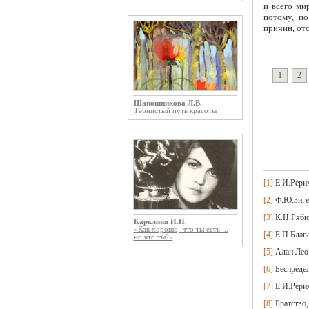
и всего ми
потому, п
причин, от
1
2
Шапошникова Л.В.
Тернистый путь красоты
[1]
Е.И.Рерих
[2]
Ф.Ю.Зигел
[3]
К.Н.Рябин
Карклиня И.Н.
«Как хорошо, что ты есть ...
[4]
Е.П.Блава
но кто ты?»
[5]
Алан Лео.
[6]
Беспредель
[7]
Е.И.Рерих
[8]
Братство, 