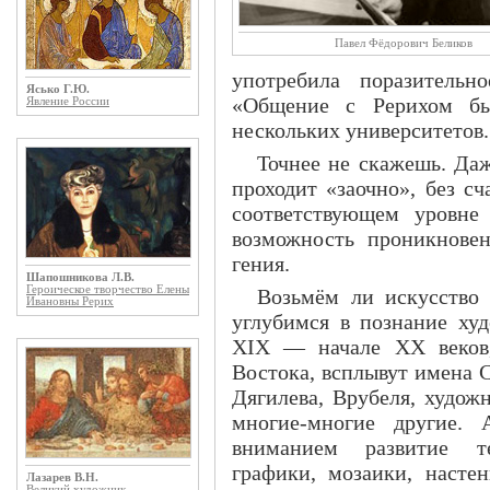
Павел Фёдорович Беликов
употребила поразительн
Ясько Г.Ю.
«Общение с Рерихом бы
Явление России
нескольких университетов.
Точнее не скажешь. Даж
проходит «заочно», без с
соответствующем уровне
возможность проникновен
гения.
Шапошникова Л.В.
Героическое творчество Елены
Возьмём ли искусство
Ивановны Рерих
углубимся в познание ху
XIX — начале XX веков,
Востока, всплывут имена 
Дягилева, Врубеля, худож
многие-многие другие. 
вниманием развитие теа
графики, мозаики, настен
Лазарев В.Н.
Великий художник