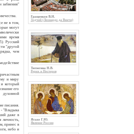
 забвения"
овечества.
Гращенков В.Н.
Зодчий (Леонардо да Винчи)
е не в том,
торые могут
имволически
щими время
5).
Русский
сти "другой
рядка, чем
модействие
Тютюгина Н.В.
Рерих и Нестеров
причастным
ому и миру
 и который
ознание его
й духовной
ие писания.
 - "Владыка
сший даже в
я личность,
Ясько Г.Ю.
Явление России
м, принес в
оги, небо и