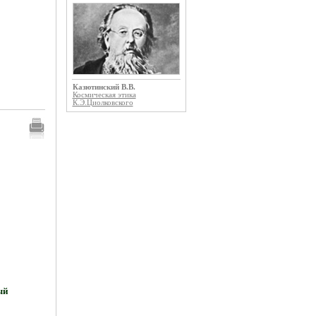
Казютинский В.В.
Космическая этика
К.Э.Циолковского
ый