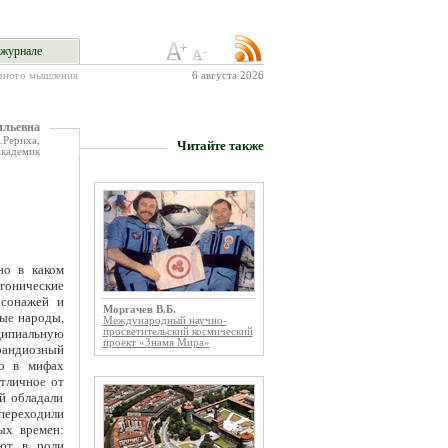
журнале
учного мышления
6 августа 2026
льевна
.Рериха,
Читайте также
академик
но в каком
огонические
рсонажей и
Моргачев В.Б.
ные народы,
Международный научно-
просветительский космический
ипиальную
проект «Знамя Мира»
грандиозный
то в мифах
отличное от
й обладали
 переходили
ых времен:
ают в роли