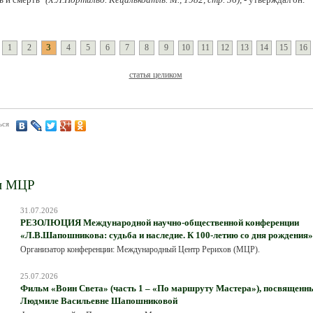
3
1
2
4
5
6
7
8
9
10
11
12
13
14
15
16
статья целиком
ься
и МЦР
31.07.2026
РЕЗОЛЮЦИЯ Международной научно-общественной конференции
«Л.В.Шапошникова: судьба и наследие. К 100-летию со дня рождения»
Организатор конференции: Международный Центр Рерихов (МЦР).
25.07.2026
Фильм «Воин Света» (часть 1 – «По маршруту Мастера»), посвященн
Людмиле Васильевне Шапошниковой