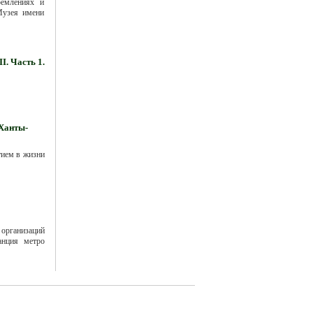
ремлениях и
Музея имени
. Часть 1.
 Ханты-
тием в жизни
 организаций
анция метро