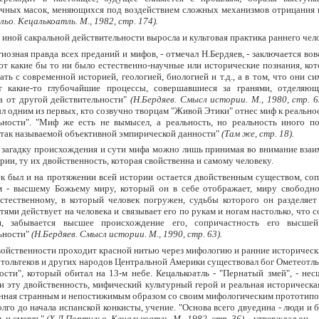
чных масок, меняющихся под воздействием сложных механизмов отрицания и
ьо. Кецалькоатль. М., 1982, стр. 174).
 иной сакральной действительности выросла и культовая практика раннего чел
игиозная правда всех преданий и мифов, - отмечал Н.Бердяев, - заключается вовс
ют какие бы то ни было естественно-научные или исторические познания, ко
ть с современной историей, геологией, биологией и т.д., а в том, что они с
т какие-то глубочайшие процессы, совершавшиеся за гранями, отделяю
а от другой действительности"
(Н.Бердяев. Смысл истории. М., 1980, стр. 6
л одним из первых, кто созвучно творцам "Живой Этики" отнес миф к реально
ьности". "Миф же есть не вымысел, а реальность, но реальность иного по
 так называемой объективной эмпирической данности"
(Там же, стр. 18).
 загадку происхождения и сути мифа можно лишь принимая во внимание взаи
рии, ту их двойственность, которая свойственна и самому человеку.
ек был и на протяжении всей истории остается двойственным существом, со
 - высшему Божьему миру, который он в себе отображает, миру свободн
стественному, в который человек погружен, судьбы которого он разделяет
ями действует на человека и связывает его по рукам и ногам настолько, что с
ся, забывается высшее происхождение его, сопричастность его высше
ьности"
(Н.Бердяев. Смысл истории. М., 1990, стр. 63).
войственности проходит красной нитью через мифологию и ранние историческ
 тольтеков и других народов Центральной Америки существовал бог Ометеотль
ости", который обитал на 13-м небе. Кецалькоатль - "Пернатый змей", - не
и эту двойственность, мифический культурный герой и реальная историческа
анная странным и непостижимым образом со своим мифологическим прототипо
олго до начала испанской конкисты, учение. "Основа всего двуедина - люди и б
ь и смерть"
(Х.Л.Портильо. Кецалькоатль. М., 1982, стр. 36), -
утверждал он.