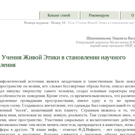
Каталог статей
Рекомендуем
О 
Номера журнала
/
Номер 10
/ Роль Учения Живой Этики в становлении на
Шапошникова Людмила Васи
Генеральный директор Музея имени Н.К
первый вице-президент МЦР, 
 Учения Живой Этики в становлении научного
ления
ифологический источник являлся загадочным и таинственным. Было неяс
пространстве он возник, кто сложил бессмертные образы богов, описал косм
дал импульс творчеству самого человека, создал основные характеры пе
особенности их поведения. Кроме этого, со временем выяснилось, что различ
зделенные громадными пространствами, имеют одну и ту же принц
скую схему. Создавалось впечатление, что однажды был совершен какой-то 
менный "посев", захвативший всю планету. Странным являлось и то, ч
вала иная, непохожая на нашу земную, реальность. Там существовало иное, 
ремя, иное пространство. Участники сакральных и космогонических действи
возможностями: они могли менять свои тела, превращаться в животных, легко
феры в другую. "В языке мифа, - отмечал Ф.Д.Инфанте, - нет определенн
ереходит в настоящее, будущее сливается с прошлым; образы выступ