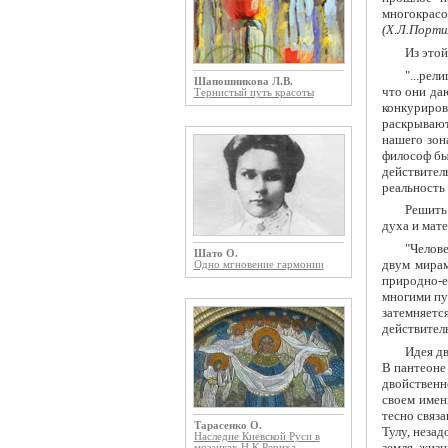
многокрасо
(Х.Л.Портил
Из этой
"...рел
Шапошникова Л.В.
что они да
Тернистый путь красоты
конкурирова
раскрываю
нашего зон
философ бы
действител
реальность
Решить
духа и мате
"Челов
Шато О.
двум мирам
Одно мгновение гармонии
природно-е
многими пут
затемняет
действител
Идея д
В пантеоне
двойственн
своем имен
тесно связ
Тарасенко О.
Тулу, незад
Наследие Киевской Руси в
земля, жизн
мозаиках Н.К.Рериха