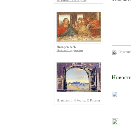
Лазарев В.Н.
Великий художник
Поделит
Новост
Из писем Е.И.Рерих. О России