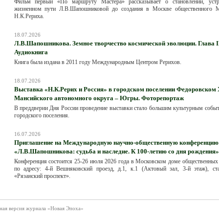
Фильм первый «По маршруту Мастера» рассказывает о становлении, уст
жизненном пути Л.В.Шапошниковой до создания в Москве общественного 
Н.К.Рериха.
18.07.2026
Л.В.Шапошникова. Земное творчество космической эволюции. Глава III
Аудиокнига
Книга была издана в 2011 году Международным Центром Рерихов.
18.07.2026
Выставка «Н.К.Рерих и Россия» в городском поселении Федоровском
Мансийского автономного округа – Югры. Фоторепортаж
В преддверии Дня России проведение выставки стало большим культурным собы
городского поселения.
16.07.2026
Приглашение на Международную научно-общественную конференцию
«Л.В.Шапошникова: судьба и наследие. К 100-летию со дня рождения»
Конференция состоится 25-26 июля 2026 года в Московском доме общественных
по адресу: 4-й Вешняковский проезд, д.1, к.1 (Актовый зал, 3-й этаж), ст
«Рязанский проспект».
ная версия журнала «Новая Эпоха»