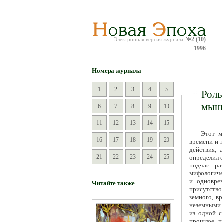
№2 (10)
Электронная версия журнала
1996
Номера журнала
1
2
3
4
5
Роль
мыш
6
7
8
9
10
11
12
13
14
15
Этот м
16
17
18
19
20
времени и 
действия, 
21
22
23
24
25
определил 
подчас ра
мифологиче
и одновре
Читайте также
присутство
земного, в
неземными 
из одной с
прошлое п