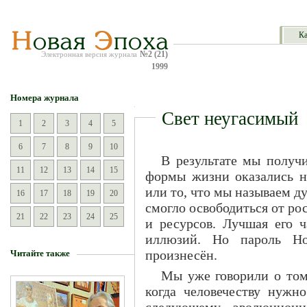
Ка
№2 (21)
Электронная версия журнала
1999
Номера журнала
Свет неугасимый
1
2
3
4
5
6
7
8
9
10
В результате мы получ
11
12
13
14
15
формы жизни оказались н
или то, что мы называем д
16
17
18
19
20
смогло освободиться от р
21
22
23
24
25
и ресурсов. Лучшая его ч
иллюзий. Но пароль Н
произнесён.
Читайте также
Мы уже говорили о том
когда человечеству нужн
следующему эволюционно