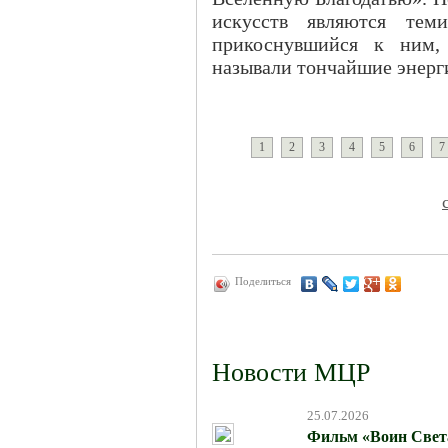
искусств являются теми
прикоснувшийся к ним,
называли тончайшие энер
1
2
3
4
5
6
7
Поделиться
Новости МЦР
25.07.2026
Фильм «Воин Света