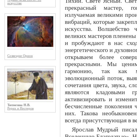
Тихий. Свете Ясный. Свет
искусстве
прекрасный мастер, го
излучаемая великими про
вибраций, которые закреп
искусства. Волшебство 
великих мастеров пленены 
и пробуждают в нас схо
энергетического и духовно
открываем более сове
Созвездие Орион
прекрасными. Мы ценим
гармонию, так как м
эволюционный поток, вы
сочетания цвета, звука, с
являются кладовыми г
активизировать и измени
бесчисленные поколения ч
Тютюгина Н.В.
Рерих и Нестеров
них. Такова необыкновен
всегда присутствующая в в
Ярослав Мудрый писа
Вселенную Благодатью». Не