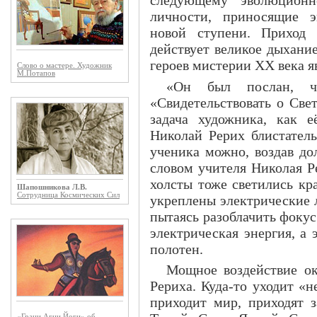
личности, приносящие э
новой ступени. Приход 
действует великое дыхани
героев мистерии ХХ века я
Слово о мастере. Художник
М.Потапов
«Он был послан, чт
«Свидетельствовать о Све
задача художника, как 
Николай Рерих блистатель
ученика можно, воздав д
словом учителя Николая Р
холсты тоже светились кр
Шапошникова Л.В.
Сотрудница Космических Сил
укреплены электрические 
пытаясь разоблачить фокус
электрическая энергия, а 
полотен.
Мощное воздействие ок
Рериха. Куда-то уходит «н
приходит мир, приходят з
«Грани Агни Йоги» об