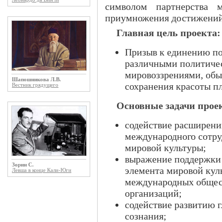
символом партнерства
приумножения достижений
Главная цель проекта:
Призыв к единению по
различными политиче
мировоззрениями, обы
Шапошникова Л.В.
сохранения красоты пл
Вестник грядущего
Основные задачи прое
содействие расширен
международного сотру
мировой культуры;
выражение поддержки 
Зорин С.
элемента мировой кул
Левша в конце Кали-Юги
международных общес
организаций;
содействие развитию 
сознания;