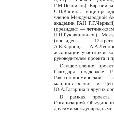
Г.М.Печников), Евразийск
С.П.Капица, вице-прези
членов Международной Ак
академик РАН Г.Г.Черный
(президент — летчик-косм
Н.Н.Рукавишников), Меж
(президент — 12-кра
А.Е.Карпов). А.А.Леон
ассоциации участников ко
руководителем проекта и п
Осуществление проек
благодаря поддержке Ро
Ракетно-космическо
машиностроения и Цент
Ю.А.Гагарина и других ор
В рамках проекта п
Организацией Объедине
другими международными 