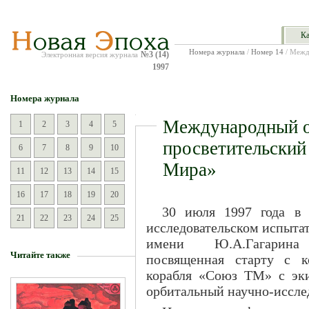
Ка
Номера журнала
/
Номер 14
/ Межд
№3 (14)
Электронная версия журнала
1997
Номера журнала
Международный о
1
2
3
4
5
просветительский
6
7
8
9
10
Мира»
11
12
13
14
15
16
17
18
19
20
30 июля 1997 года в 
21
22
23
24
25
исследовательском испыта
имени Ю.А.Гагарина 
Читайте также
посвященная старту с к
корабля «Союз ТМ» с эк
орбитальный научно-иссле