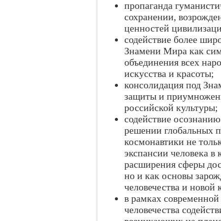
пропаганда гуманисти
сохранении, возрожде
ценностей цивилизаци
содействие более ши
Знамени Мира как сим
объединения всех наро
искусства и красоты;
консолидация под Зна
защиты и приумножен
российской культуры;
содействие осознанию
решении глобальных п
космонавтики не толь
экспансии человека в
расширения сферы дос
но и как основы заро
человечества и новой
в рамках современной
человечества содейств
возникающих на плане