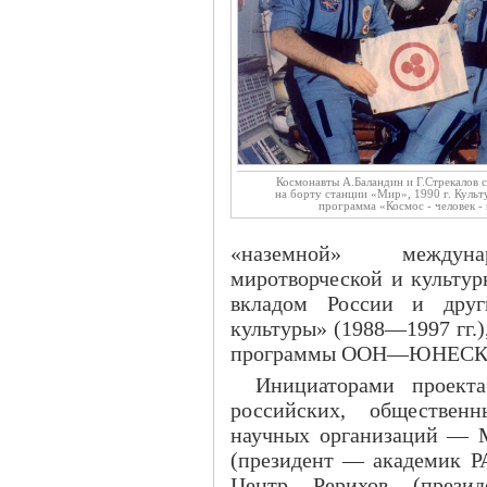
Космонавты А.Баландин и Г.Стрекалов 
на борту станции «Мир», 1990 г. Культ
программа «Космос - человек -
«наземной» междунаро
миротворческой и культу
вкладом России и друг
культуры» (1988—1997 гг.
программы ООН—ЮНЕСКО «
Инициаторами проект
российских, обществен
научных организаций — 
(президент — академик 
Центр Рерихов (прези