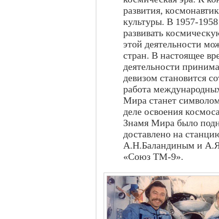
развития, космонавти
культуры. В 1957-195
развивать космическую
этой деятельности мо
стран. В настоящее в
деятельности принимаю
девизом становится со
работа международных
Мира станет символом
деле освоения космоса
Знамя Мира было подня
доставлено на станц
А.Н.Баландиным и А.Я
«Союз ТМ-9».