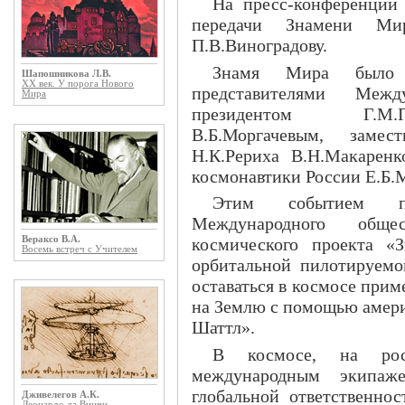
На пресс-конференции 
передачи Знамени Мир
П.В.Виноградову.
Знамя Мира было
Шапошникова Л.В.
ХХ век. У порога Нового
представителями Меж
Мира
президентом Г.М.П
В.Б.Моргачевым, заме
Н.К.Рериха В.Н.Макарен
космонавтики России Е.Б.
Этим событием по
Международного общест
Вераксо В.А.
космического проекта «
Восемь встреч с Учителем
орбитальной пилотируем
оставаться в космосе приме
на Землю с помощью амери
Шаттл».
В космосе, на рос
международным экипаж
глобальной ответственнос
Дживелегов А.К.
Леонардо да Винчи