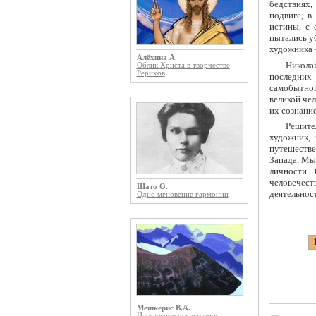
бедствиях,
подвиге, в
истины, с 
пытались уб
художника 
Алёхина А.
Никола
Облик Христа в творчестве
Рерихов
последних 
самобытног
великой че
их сознани
Решите
художник,
путешестве
Запада. Мы
личности.
человечест
Шато О.
деятельнос
Одно мгновение гармонии
Мешкерис В.А.
Наскальное искусство в