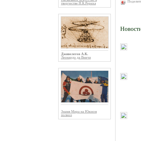
Поделит
творчестве Н.К.Рериха
Новост
Дживелегов А.К.
Леонардо да Винчи
Знамя Мира на Южном
полюсе