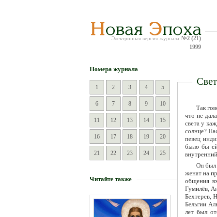
№2 (21)
Электронная версия журнала
1999
Номера журнала
Свет
1
2
3
4
5
6
7
8
9
10
Так гов
что не дал
11
12
13
14
15
света у каж
солнце? На
16
17
18
19
20
певец инди
было бы ей
21
22
23
24
25
внутренний 
Он был
женат на п
Читайте также
общения вх
Гумилёв, Ан
Бехтерев, 
Бельгии Ал
лет был от