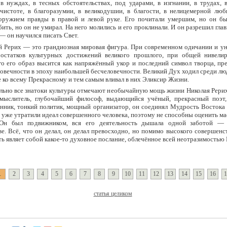
 в нуждах, в тесных обстоятельствах, под ударами, в изгнании, в трудах, 
 чистоте, в благоразумии, в великодушии, в благости, в нелицемерной люб
оружием правды в правой и левой руке. Его почитали умершим, но он бы
ить, но он не умирал. На него молились и его проклинали. И он разрешил гла
— он научился писать Свет.
й Рерих — это грандиозная мировая фигура. При современном одичании и у
остатков культурных достижений великого прошлого, при общей нивелир
о его образ высится как напряжённый укор и последний символ творца, пре
ловечности в эпоху наибольшей бесчеловечности. Великий Дух ходил среди лю
е ко всему Прекрасному и тем самым вливал в них Эликсир Жизни.
льно все знатоки культуры отмечают необычайную мощь жизни Николая Рерих
 мыслитель, глубочайший философ, выдающийся учёный, прекрасный поэт
нник, тонкий политик, мощный организатор, он соединял Мудрость Востока 
 уже утратили идеал совершенного человека, поэтому не способны оценить м
 Он был подвижником, вся его деятельность дышала одной заботой —
ве. Всё, что он делал, он делал превосходно, но помимо высокого совершенст
ть являет собой какое-то духовное послание, облечённое всей неотразимостью
1
2
3
4
5
6
7
8
9
10
11
12
13
14
15
16
1
статья целиком