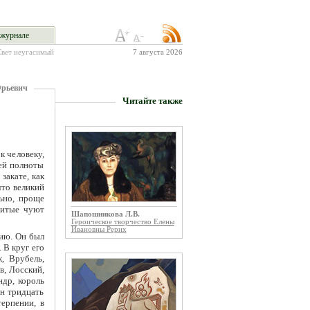
журнале
Свет неугасимый
7 августа 2026
Юрьевич
Читайте также
к человеку,
ней полноты
закате, как
что великий
ьно, проще
витые чуют
Шапошникова Л.В.
Героическое творчество Елены
Ивановны Рерих
гию. Он был
 В круг его
к, Врубель,
в, Лосский,
ндр, король
он тридцать
ерпении, в