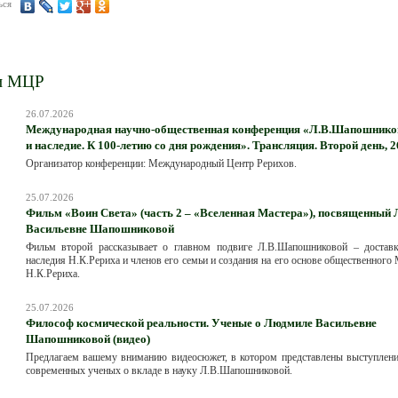
ься
и МЦР
26.07.2026
Международная научно-общественная конференция «Л.В.Шапошников
и наследие. К 100-летию со дня рождения». Трансляция. Второй день, 2
Организатор конференции: Международный Центр Рерихов.
25.07.2026
Фильм «Воин Света» (часть 2 – «Вселенная Мастера»), посвященный
Васильевне Шапошниковой
Фильм второй рассказывает о главном подвиге Л.В.Шапошниковой – достав
наследия Н.К.Рериха и членов его семьи и создания на его основе общественного
Н.К.Рериха.
25.07.2026
Философ космической реальности. Ученые о Людмиле Васильевне
Шапошниковой (видео)
Предлагаем вашему вниманию видеосюжет, в котором представлены выступлени
современных ученых о вкладе в науку Л.В.Шапошниковой.