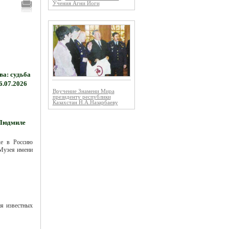
Учения Агни Йоги
а: судьба
6.07.2026
Вручение Знамени Мира
президенту республики
Казахстан Н.А.Назарбаеву
 Людмиле
ке в Россию
 Музея имени
я известных