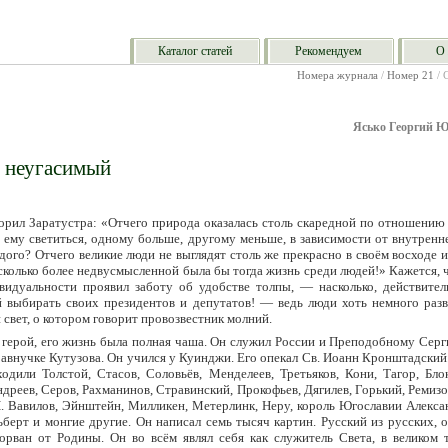
Каталог статей
Рекомендуем
О 
Номера журнала
/
Номер 21
/ 
Ясько Георгий 
 неугасимый
орил Заратустра: «Отчего природа оказалась столь скаредной по отношению 
а ему светиться, одному больше, другому меньше, в зависимости от внутрен
дого? Отчего великие люди не выглядят столь же прекрасно в своём восходе и 
сколько более недвусмысленной была бы тогда жизнь среди людей!» Кажется, 
видуальности проявил заботу об удобстве толпы, — насколько, действител
 выбирать своих президентов и депутатов! — ведь люди хоть немного раз
свет, о котором говорит провозвестник молний.
 герой, его жизнь была полная чаша. Он служил России и Преподобному Сер
равнучке Кутузова. Он учился у Куинджи. Его опекал Св. Иоанн Кронштадский.
одили Толстой, Стасов, Соловьёв, Менделеев, Третьяков, Кони, Тагор, Бло
дреев, Серов, Рахманинов, Стравинский, Прокофьев, Дягилев, Горький, Ремизо
Н. Вавилов, Эйнштейн, Милликен, Метерлинк, Неру, король Югославии Алекса
ьберт и монгие другие. Он написал семь тысяч картин. Русский из русских, 
орван от Родины. Он во всём являл себя как служитель Света, в великом т