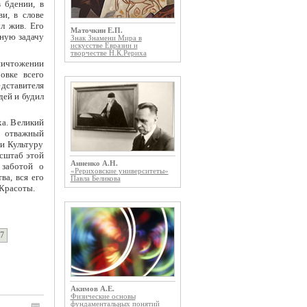
в бдении, в
ви, в слове
л жив. Его
Маточкин Е.П.
вную задачу
Знак Знамени Мира в
искусстве Евразии и
творчестве Н.К.Рериха
ничтожении
овке всего
дставителя
дей и будил
а. Великий
, отважный
и Культуру
асштаб этой
Анненко А.Н.
 заботой о
«Рериховские университеты»
ва, вся его
Павла Беликова
 Красоты.
7
Акимов А.Е.
Физические основы
фундаментальных понятий