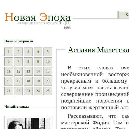
Ка
№1 (16)
Электронная версия журнала
1998
Номера журнала
Аспазия Милетска
1
2
3
4
5
6
7
8
9
10
В этих словах оч
11
12
13
14
15
необыкновенной восторж
прекрасным и большому
16
17
18
19
20
энтузиазмом рассказывае
21
22
23
24
25
совершеннее произведений
позднейшие поколения 
поставили жертвенный алт
Читайте также
Рассказывают, что с
мастерской Фидия. Там в
творческие образы. Там