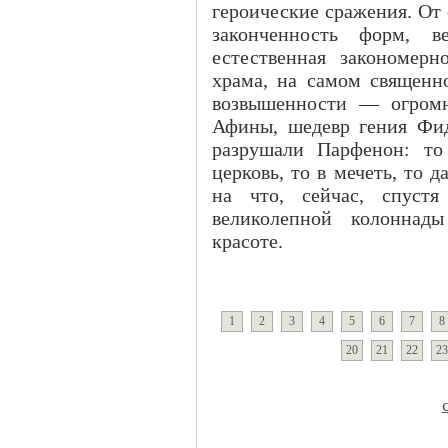
героические сражения. От
законченность форм, в
естественная закономерн
храма, на самом священн
возвышенности — огромн
Афины, шедевр гения Фид
разрушали Парфенон: то
церковь, то в мечеть, то 
на что, сейчас, спустя
великолепной колоннады
красоте.
1
2
3
4
5
6
7
8
20
21
22
23