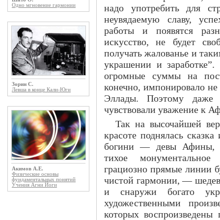
надо употребить для ст
Одно мгновение гармонии
неувядаемую славу, усп
работы и появятся раз
искусство, не будет сво
получать жалованье и таки
украшении и заработке”. 
огромные суммы на пост
конечно, импонировало не
Зорин С.
Левша в конце Кали-Юги
Эллады. Поэтому даже в
чувствовали уважение к А
Так на высочайшей ве
красоте поднялась сказка
богини — девы Афины, П
тихое монументальное 
грациозно прямые линии б
Акимов А.Е.
Физические основы
чистой гармонии, — шедев
фундаментальных понятий
Учения Агни Йоги
и снаружи богато укр
художественными произв
которых воспроизведены 