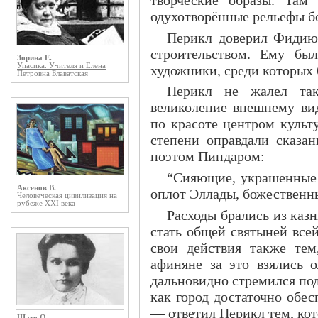
одухотворённые рельефы бо
Перикл доверил Фидию 
строительством. Ему бы
Зорина Е.
Упасика. Учителя и Елена
художники, среди которых 
Петровна Блаватская
Перикл не жалел так
великолепие внешнему ви
по красоте центром культ
степени оправдали сказан
поэтом Пиндаром:
“Сияющие, украшенные 
Аксенов В.
оплот Эллады, божественны
Человеческая цивилизация на
рубеже XXI века
Расходы брались из ка
стать общей святыней все
свои действия также тем,
афиняне за это взялись о
дальновидно стремился по
как город достаточно обес
— ответил Перикл тем, кот
Шато О.