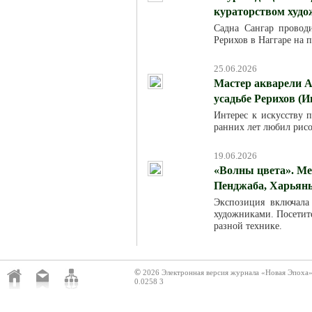
кураторством худ
Садна Сангар провод
Рерихов в Наггаре на 
25.06.2026
Мастер акварели А
усадьбе Рерихов (И
Интерес к искусству п
ранних лет любил рисо
19.06.2026
«Волны цвета». Ме
Пенджаба, Харьяны
Экспозиция включала
художниками. Посетит
разной технике.
©
2026 Электронная версия журнала «Новая Эпоха
0.0258 3