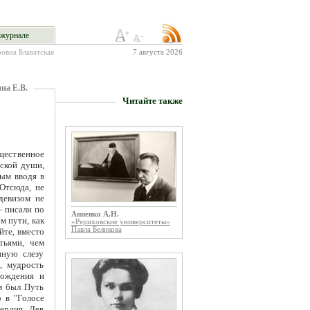
журнале
ровна Блаватская
7 августа 2026
на Е.В.
Читайте также
щественное
ской души,
мым вводя в
 Отсюда, не
 девизом не
– писали по
Анненко А.Н.
м пути, как
«Рериховские университеты»
Павла Беликова
йте, вместо
тьями, чем
иную слезу
, мудрость
рождения и
м был Путь
 в "Голосе
ердия, Лев