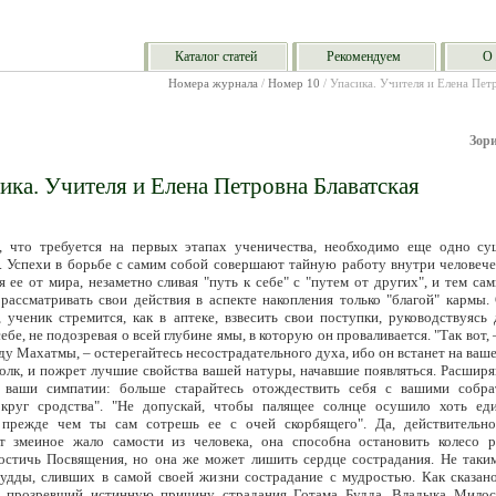
Каталог статей
Рекомендуем
О 
Номера журнала
/
Номер 10
/ Упасика. Учителя и Елена Пет
Зори
ика. Учителя и Елена Петровна Блаватская
, что требуется на первых этапах ученичества, необходимо еще одно су
. Успехи в борьбе с самим собой совершают тайную работу внутри человече
я ее от мира, незаметно сливая "путь к себе" с "путем от других", и тем са
рассматривать свои действия в аспекте накопления только "благой" кармы.
, ученик стремится, как в аптеке, взвесить свои поступки, руководствуясь
ебе, не подозревая о всей глубине ямы, в которую он проваливается. "Так вот, 
у Махатмы, – остерегайтесь несострадательного духа, ибо он встанет на ваше
олк, и пожрет лучшие свойства вашей натуры, начавшие появляться. Расширя
, ваши симпатии: больше старайтесь отождествить себя с вашими собра
 круг сродства". "Не допускай, чтобы палящее солнце осушило хоть ед
 прежде чем ты сам сотрешь ее с очей скорбящего". Да, действительно
т змеиное жало самости из человека, она способна остановить колесо 
остичь Посвящения, но она же может лишить сердце сострадания. Не таки
удды, сливших в самой своей жизни сострадание с мудростью. Как сказано
, прозревший истинную причину страдания Готама Будда, Владыка Милос