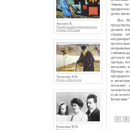
Закона, "н
превратилс
делах мило
Все М
Аксенов В.
предупрежд
Человеческая цивилизация на
должен или
рубеже XXI века
сердца шт
неоднокра
мучительно
неправильн
слишком да
детскую за
прежде, чем
посылаю, и
Прежде вс
предварите
Тютюгина Н.В.
и нескольк
Рерих и Нестеров
посылаю, 
человеческ
если хотит
Безмолвие".
1
2
Карклиня И.Н.
Рыцарь духа