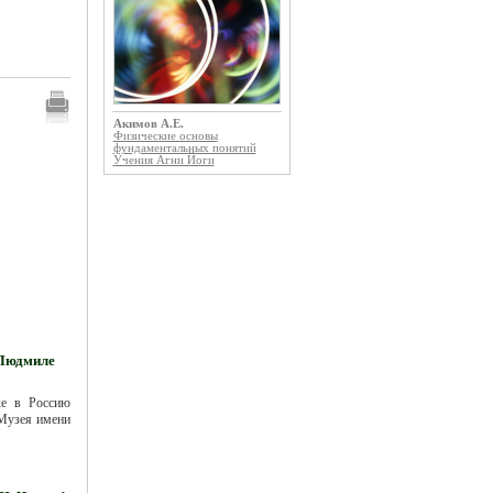
Акимов А.Е.
Физические основы
фундаментальных понятий
Учения Агни Йоги
 Людмиле
ке в Россию
 Музея имени