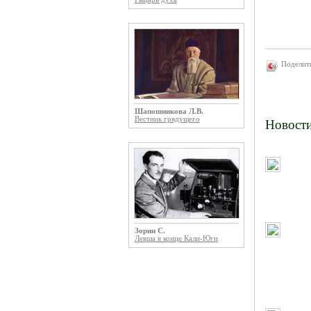
Поделит
Шапошникова Л.В.
Вестник грядущего
Новост
Зорин С.
Левша в конце Кали-Юги