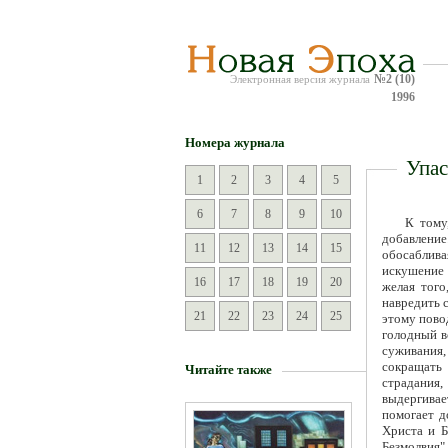
№2 (10)
Электронная версия журнала
1996
Номера журнала
Упас
1
2
3
4
5
6
7
8
9
10
К тому
добавление
11
12
13
14
15
обосаблива
искушение 
16
17
18
19
20
желая того
навредить с
21
22
23
24
25
этому повод
голодный в
суживания
сокращать
Читайте также
страдания,
выдергивае
помогает д
Христа и Б
Безмолвия"