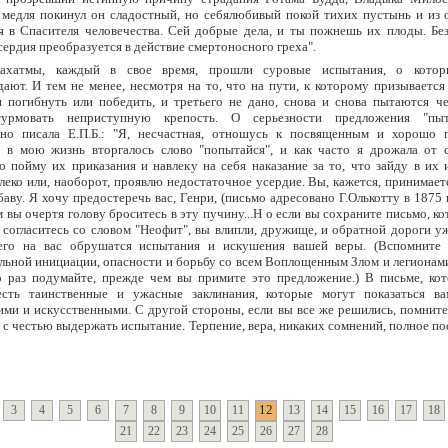
е медля покинул он сладостный, но себялюбивый покой тихих пустынь и из 
я в Спасителя человечества. Сей добрые дела, и ты пожнешь их плоды. Без
сердия преобразуется в действие смертоносного греха".
ахатмы, каждый в свое время, прошли суровые испытания, о котор
ают. И тем не менее, несмотря на то, что на пути, к которому призывается
 погибнуть или победить, и третьего не дано, снова и снова пытаются че
урмовать неприступную крепость. О серьезности предложения "пыт
тно писала Е.П.Б.: "Я, несчастная, отношусь к посвященным и хорошо 
 в мою жизнь вторгалось слово "попытайся", и как часто я дрожала от с
о пойму их приказания и навлеку на себя наказание за то, что зайду в их
леко или, наоборот, проявлю недостаточное усердие. Вы, кажется, принимаете
баву. Я хочу предостеречь вас, Генри, (письмо адресовано Г.Олькотту в 1875
 вы очертя голову броситесь в эту пучину...Н о если вы сохраните письмо, ко
 согласитесь со словом "Неофит", вы влипли, дружище, и обратной дороги уж
его на вас обрушатся испытания и искушения вашей веры. (Вспомните
льной инициации, опасности и борьбу со всем Воплощенным Злом и легионам
о раз подумайте, прежде чем вы примите это предложение.) В письме, кот
есть таинственные и ужасные заклинания, которые могут показаться в
ими и искусственными. С другой стороны, если вы все же решились, помните
е с честью выдержать испытание. Терпение, вера, никаких сомнений, полное п
12
3
4
5
6
7
8
9
10
11
13
14
15
16
17
18
21
22
23
24
25
26
27
28