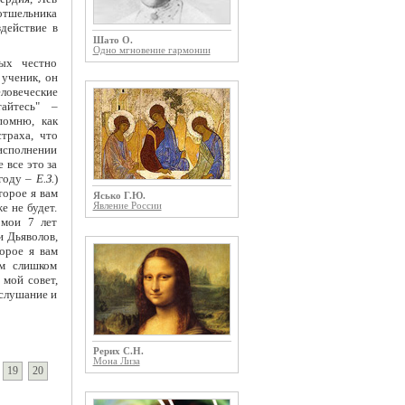
отшельника
действие в
Шато О.
Одно мгновение гармонии
ых честно
 ученик, он
ловеческие
айтесь" –
помню, как
траха, что
 исполнении
 все это за
 году –
Е.З.
)
торое я вам
Ясько Г.Ю.
е не будет.
Явление России
 мои 7 лет
и Дьяволов,
орое я вам
ам слишком
 мой совет,
ослушание и
Рерих С.Н.
Мона Лиза
19
20