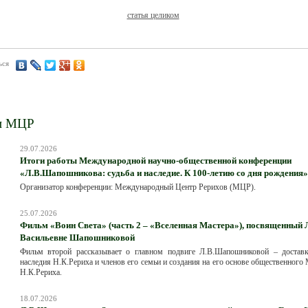
статья целиком
ься
и МЦР
29.07.2026
Итоги работы Международной научно-общественной конференции
«Л.В.Шапошникова: судьба и наследие. К 100-летию со дня рождения»
Организатор конференции: Международный Центр Рерихов (МЦР).
25.07.2026
Фильм «Воин Света» (часть 2 – «Вселенная Мастера»), посвященный
Васильевне Шапошниковой
Фильм второй рассказывает о главном подвиге Л.В.Шапошниковой – достав
наследия Н.К.Рериха и членов его семьи и создания на его основе общественного
Н.К.Рериха.
18.07.2026