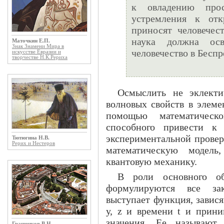
к овладению про
устремления к отк
приносят человече
наука должна осв
Маточкин Е.П.
Знак Знамени Мира в
человечество в Беспр
искусстве Евразии и
творчестве Н.К.Рериха
Осмыслить не эклекти
волновых свойств в элеме
помощью математическо
способного привести к
экспериментальной провер
Тютюгина Н.В.
Рерих и Нестеров
математическую модел
квантовую механику.
В роли основного о
формулируются все зак
выступает функция, завис
у, z и времени t и прин
значения. Ее называют
Гращенков В.Н.