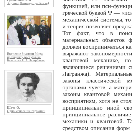
Зодчий (Леонардо да Винчи)
функцией, или пси-функци
греческой буквой Ψ — «пси
механической системы, то
и теория позволяет предска
Тот факт, что в поиск
материальных объектов 
должен восприниматься ка
выражают закономерности
Вручение Знамени Мира
президенту республики
квантовой механике, н
Казахстан Н.А.Назарбаеву
являющиеся решениями с
Лагранжа). Материальны
законы классической 
органами чувств, а мате
законы квантовой механ
восприятиям, хотя не стол
принципиально иной сво
Шато О.
Одно мгновение гармонии
принципиальное различие
механики и квантовой. Т
средством описания форм