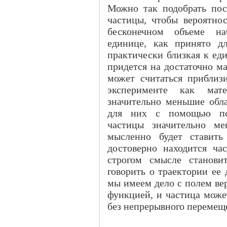
Можно так подобрать по
частицы, чтобы вероятно
бесконечном объеме наб
единице, как принято дл
практически близкая к ед
придется на достаточно ма
может считаться приблиз
эксперименте как мате
значительно меньшие обла
для них с помощью пси
частицы значительно м
мысленно будет ставить
достоверно находится ча
строгом смысле станови
говорить о траектории ее
мы имеем дело с полем ве
функцией, и частица може
без непрерывного перемеще