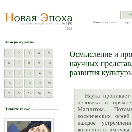
Ка
Номера журнала
/
Номер 8
№3 (8)
Электронная версия журнала
1995
Номера журнала
Осмысление и про
1
2
3
4
5
научных представ
6
7
8
9
10
развития культур
11
12
13
14
15
16
17
18
19
20
21
22
23
24
25
Наука проникает
человека в прямо
Магнитом. Потом
Читайте также
космических огней
каждое устремленн
жизненного импульса