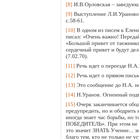
[8]
И.В.Орловская – заведую
[9]
Выступление Л.И.Урановой
с.58-61.
[10]
В одном из писем к Елен
писал: «Очень важно! Передай
«Большой привет от таежник
сердечный привет и будут дела
(7.02.70).
[11]
Речь идет о переезде Н.А.
[12]
Речь идет о прямом письм
[13]
Это сообщение до Н.А. н
[14]
Н.Уранов. Огненный подвиг
[15]
Очерк заканчивается обо
предупредить, но и ободрить 
иногда знает час борьбы, но 
ПОБЕДИТЕЛЬ». При этом не сл
это значит ЗНАТЬ Учение...
благо тем, кто не только не 