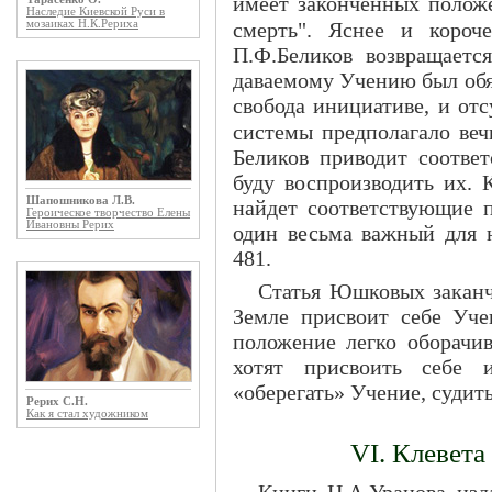
имеет законченных положе
Наследие Киевской Руси в
мозаиках Н.К.Рериха
смерть". Яснее и короче
П.Ф.Беликов возвращаетс
даваемому Учению был обя
свобода инициативе, и от
системы предполагало веч
Беликов приводит соотве
буду воспроизводить их
Шапошникова Л.В.
найдет соответствующие 
Героическое творчество Елены
Ивановны Рерих
один весьма важный для 
481.
Статья Юшковых заканчи
Земле присвоит себе Уче
положение легко оборачив
хотят присвоить себе и
«оберегать» Учение, судить
Рерих С.Н.
Как я стал художником
VI. Клевета
Книги Н.А.Уранова изд