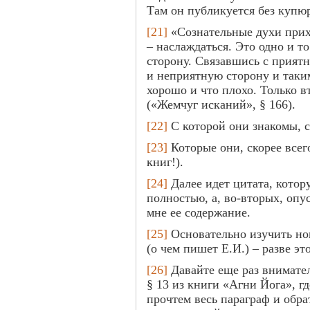
Там он публикуется без купю
[21]
«Сознательные духи прихо
– наслаждаться. Это одно и т
сторону. Связавшись с прият
и неприятную сторону и таким
хорошо и что плохо. Только в
(«Жемчуг исканий», § 166).
[22]
С которой они знакомы, су
[23]
Которые они, скорее всег
книг!).
[24]
Далее идет цитата, кото
полностью, а, во-вторых, опу
мне ее содержание.
[25]
Основательно изучить но
(о чем пишет Е.И.) – разве эт
[26]
Давайте еще раз внимате
§ 13 из книги «Агни Йога», г
прочтем весь параграф и обр