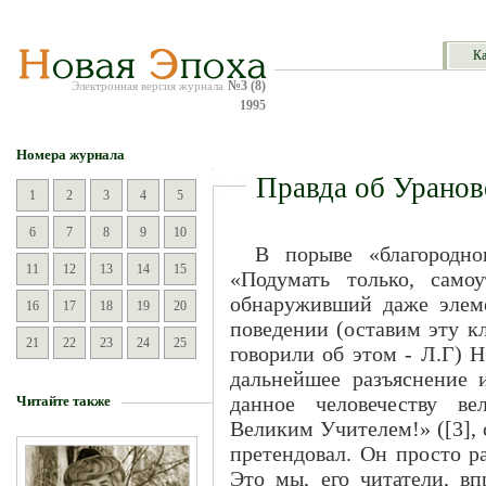
Ка
№3 (8)
Электронная версия журнала
1995
Номера журнала
Правда об Уранов
1
2
3
4
5
6
7
8
9
10
В порыве «благородно
11
12
13
14
15
«Подумать только, само
обнаруживший даже элеме
16
17
18
19
20
поведении (оставим эту к
21
22
23
24
25
говорили об этом - Л.Г) 
дальнейшее разъяснение
данное человечеству в
Читайте также
Великим Учителем!» ([3], с
претендовал. Он просто р
Это мы, его читатели, вп