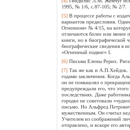
[4]
Гиндилис Л.М. Жемчуг иск
1995, № 1/6, с.87-105; № 2/7.
[5]
В процессе работы с издат
вариантов предисловия. Один 
Огненном» № 4/15, на котор
отличаются более или менее 
книги, но в биографической ч
биографические сведения я и
«Огненный подвиг» I.
[6]
Письма Елены Рерих. Рига, 
[7]
Так же как и А.П.Хейдок. 
годами заключения. Когда Ал
он не помышлял о прекращен
предупреждали его, что этого
последствиях. Даже работник
городке не советовали «чудно
письмо. Но Альфред Петрови
мужественным. Он считал не
Учителем из соображений лич
отправлено, и вскоре его авто