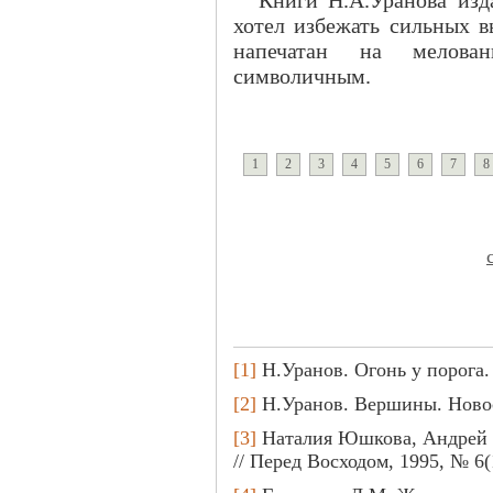
хотел избежать сильных в
напечатан на мелован
символичным.
1
2
3
4
5
6
7
8
[1]
Н.Уранов. Огонь у порога.
[2]
Н.Уранов. Вершины. Новос
[3]
Наталия Юшкова, Андрей 
// Перед Восходом, 1995, № 6(1