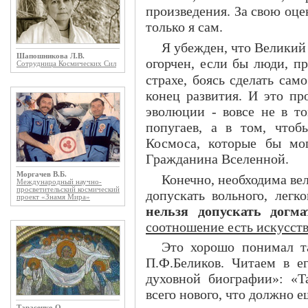
произведения. За свою оцен
только я сам.
Я убежден, что Великий
Шапошникова Л.В.
огорчен, если бы люди, п
Сотрудница Космических Сил
страхе, боясь сделать сам
конец развития. И это пр
эволюции - вовсе не в то
попугаев, а в том, чтоб
Космоса, которые бы мо
Гражданина Вселенной.
Моргачев В.Б.
Конечно, необходима ве
Международный научно-
просветительский космический
допускать вольного, лег
проект «Знамя Мира»
нельзя допускать догм
соотношение есть искусств
Это хорошо понимал та
П.Ф.Беликов. Читаем в е
духовной биографии»: «Т
всего нового, что должно 
Тарасенко О.