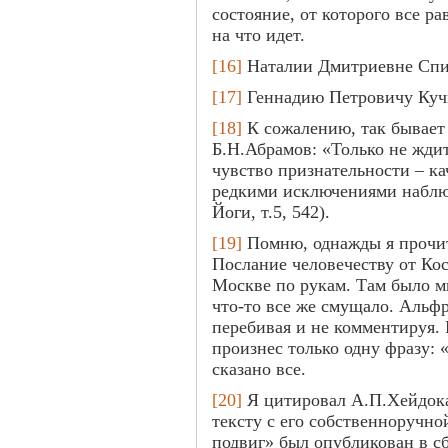
состояние, от которого все р
на что идет.
[16]
Наталии Дмитриевне Спи
[17]
Геннадию Петровичу Куч
[18]
К сожалению, так бывает 
Б.Н.Абрамов: «Только не ждит
чувство признательности – ка
редкими исключениями наблю
Йоги, т.5, 542).
[19]
Помню, однажды я прочи
Послание человечеству от Кос
Москве по рукам. Там было м
что-то все же смущало. Альф
перебивая и не комментируя. 
произнес только одну фразу: 
сказано все.
[20]
Я цитировал А.П.Хейдок
тексту с его собственноручно
подвиг» был опубликован в сб