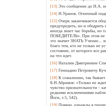
[13]
Это сообщение до Н.А. н
[14]
Н.Уранов. Огненный подвиг
[15]
Очерк заканчивается обо
предупредить, но и ободрить 
иногда знает час борьбы, но 
ПОБЕДИТЕЛЬ». При этом не сл
это значит ЗНАТЬ Учение...
благо тем, кто не только не 
состояние, от которого все р
на что идет.
[16]
Наталии Дмитриевне Спи
[17]
Геннадию Петровичу Куч
[18]
К сожалению, так бывает 
Б.Н.Абрамов: «Только не ждит
чувство признательности – ка
редкими исключениями наблю
Йоги, т.5, 542).
[19]
Помню, однажды я прочи