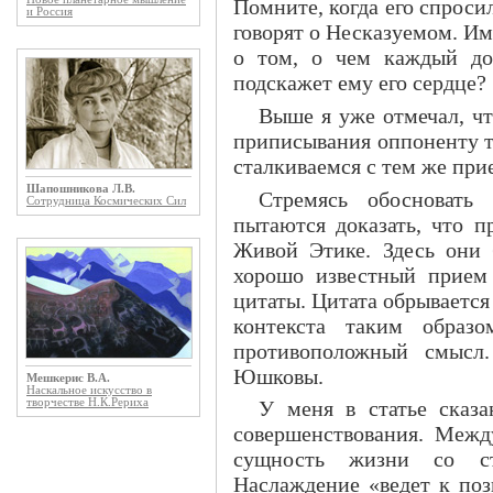
Помните, когда его спросил
и Россия
говорят о Несказуемом. И
о том, о чем каждый до
подскажет ему его сердце?
Выше я уже отмечал, ч
приписывания оппоненту то
сталкиваемся с тем же пр
Шапошникова Л.В.
Стремясь обосновать
Сотрудница Космических Сил
пытаются доказать, что п
Живой Этике. Здесь они 
хорошо известный прием
цитаты. Цитата обрывается
контекста таким образ
противоположный смысл.
Юшковы.
Мешкерис В.А.
Наскальное искусство в
творчестве Н.К.Рериха
У меня в статье сказа
совершенствования. Межд
сущность жизни со ст
Наслаждение «ведет к поз