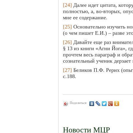
[24]
Далее идет цитата, кото
полностью, а, во-вторых, опу
мне ее содержание.
[25]
Основательно изучить но
(о чем пишет Е.И.) – разве эт
[26]
Давайте еще раз внимате
§ 13 из книги «Агни Йога», г
прочтем весь параграф и обр
сознательный ученик дерзает
[27]
Беликов П.Ф. Рерих (опыт
с.188.
Поделиться
Новости МЦР