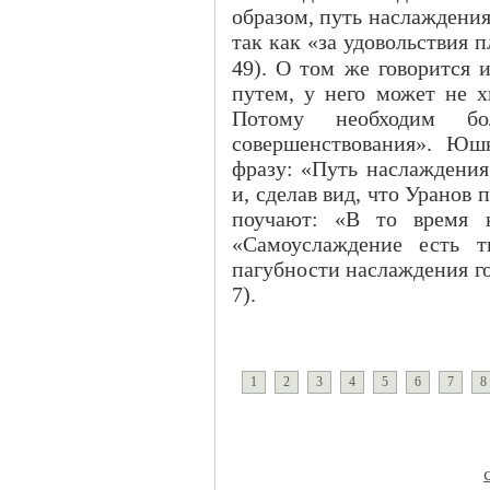
образом, путь наслаждения
так как «за удовольствия п
49). О том же говорится 
путем, у него может не х
Потому необходим бол
совершенствования». Юш
фразу: «Путь наслаждения
и, сделав вид, что Уранов
поучают: «В то время к
«Самоуслаждение есть т
пагубности наслаждения го
7).
1
2
3
4
5
6
7
8