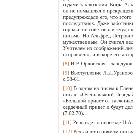
годами заключения. Когда Ал
он не помышлял о прекращен
предупреждали его, что этого
последствиях. Даже работник
городке не советовали «чудно
письмо. Но Альфред Петрови
мужественным. Он считал не
Учителем из соображений лич
отправлено, и вскоре его авто
[8]
И.В.Орловская – заведую
[9]
Выступление Л.И.Урановой
с.58-61.
[10]
В одном из писем к Елен
писал: «Очень важно! Передай
«Большой привет от таежник
сердечный привет и будут дела
(7.02.70).
[11]
Речь идет о переезде Н.А.
[12]
Речь идет о прямом письм