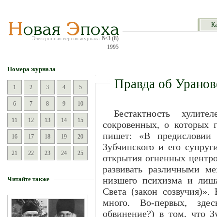
Ка
№3 (8)
Электронная версия журнала
1995
Номера журнала
Правда об Уранов
1
2
3
4
5
6
7
8
9
10
Бестактность хулит
11
12
13
14
15
сокровенных, о которых г
пишет: «В предисловии 
16
17
18
19
20
Зубчинского и его супруг
21
22
23
24
25
открытия огненных центров
развивать различными м
низшего психизма и лиш
Читайте также
Света (закон созвучия)».
много. Во-первых, зде
обвинение?) в том, что 