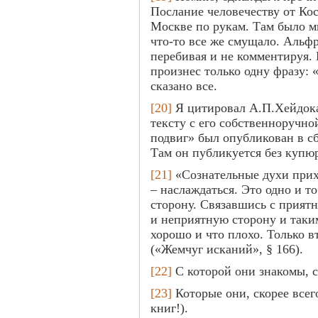
Послание человечеству от Кос
Москве по рукам. Там было м
что-то все же смущало. Альф
перебивая и не комментируя. 
произнес только одну фразу: 
сказано все.
[20]
Я цитировал А.П.Хейдок
тексту с его собственноручно
подвиг» был опубликован в сб
Там он публикуется без купю
[21]
«Сознательные духи прихо
– наслаждаться. Это одно и т
сторону. Связавшись с прият
и неприятную сторону и таким
хорошо и что плохо. Только в
(«Жемчуг исканий», § 166).
[22]
С которой они знакомы, су
[23]
Которые они, скорее всег
книг!).