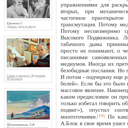
упражнениями для раскры
вторых, при механичес
частичное приоткрытое 
трансмутация. Потому ме
Ефанова Г.
Диалог двух культур
Потому несоизмеримо с
Высокого Подвижника. Л
табачного дыма принима
просто не понимают, о че
писаниями самоявленных
медиумов. Иногда их прет
безобидные послания. Но г
И потом - подчеркну еще 
Слово о мастере. Художник
М.Потапов
болей». Если бы это было 
массовое явление. Наконец,
каком предисловии он про
только избегал говорить о
подвиг»), опустил соот
[19]
многоточиями.
По како
А.Блок в свое время ушел
Шапошникова Л.В.
Новое планетарное мышление