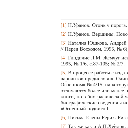
[1]
Н.Уранов. Огонь у порога.
[2]
Н.Уранов. Вершины. Новос
[3]
Наталия Юшкова, Андрей 
// Перед Восходом, 1995, № 6(1
[4]
Гиндилис Л.М. Жемчуг иск
1995, № 1/6, с.87-105; № 2/7.
[5]
В процессе работы с издат
вариантов предисловия. Один 
Огненном» № 4/15, на котор
отличаются более или менее 
книги, но в биографической ч
биографические сведения я и
«Огненный подвиг» I.
[6]
Письма Елены Рерих. Рига, 
[7]
Так же как и А.П.Хейдок. 