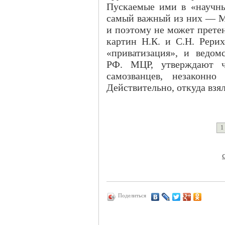
Пускаемые ими в «научн
самый важный из них — М
и поэтому не может прете
картин Н.К. и С.Н. Рери
«приватизация», и ведом
РФ. МЦР, утверждают ч
самозванцев, незаконн
Действительно, откуда взя
1
Поделиться