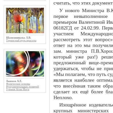
считать, что этих документ
У нового Министра В.К
первое невыполненное
премьером Валентиной Ив
06182ГД от 24.02.99. Пер
участием Международн
Шапошникова Л.В.
рассмотреть этот вопро
Тернистый путь красоты
ответ на это мы получили
зам. министра П.В.Хоро
который уже раз!) реши
предложенный вице-прем
удержаться, чтобы не при
«Мы полагаем, что путь су
является наиболее оптим
Акимов А.Е.
Физические основы
что внесённая таким обр
фундаментальных понятий
Учения Агни Йоги
сделает их ещё более бл
Неплохо.
Изощрённое издевател
крупных министерских