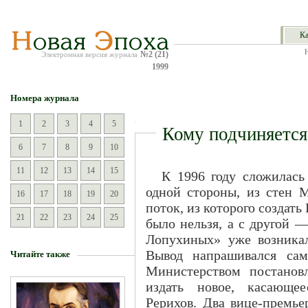
Ка
№2 (21)
Электронная версия журнала
1999
Номера журнала
1
2
3
4
5
Кому подчиняется
6
7
8
9
10
11
12
13
14
15
К 1996 году сложилась
одной стороны, из стен 
16
17
18
19
20
поток, из которого создат
21
22
23
24
25
было нельзя, а с другой 
Лопухиных» уже возникал
Вывод напрашивался са
Читайте также
Министерством постано
издать новое, касающе
Рерихов. Два вице-премь