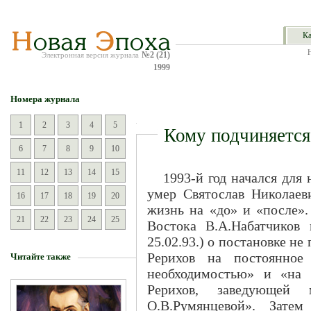
Ка
№2 (21)
Электронная версия журнала
1999
Номера журнала
1
2
3
4
5
Кому подчиняется
6
7
8
9
10
11
12
13
14
15
1993-й год начался для 
умер Святослав Николаев
16
17
18
19
20
жизнь на «до» и «после».
21
22
23
24
25
Востока В.А.Набатчиков
25.02.93.) о постановке н
Рерихов на постоянное
Читайте также
необходимостью» и «на 
Рерихов, заведующей 
О.В.Румянцевой». Зате