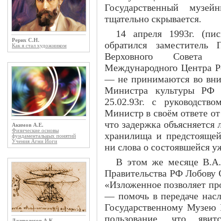
Государственный музей
тщательно скрывается.
14 апреля 1993г. (п
Рерих С.Н.
обратился заместитель 
Как я стал художником
Верховного Совета 
Международного Центра Ре
— не принимаются во вни
Министра культуры РФ Т
25.02.93г. с руководств
Министр в своём ответе от 
что задержка объясняется
Акимов А.Е.
Физические основы
хранилища и предстоящей
фундаментальных понятий
Учения Агни Йоги
ни слова о состоявшейся у
В этом же месяце В.А.
Правительства РФ Лобову О.
«Изложенное позволяет пр
— помочь в передаче нас
Государственному Музею В
пользование, что яви
Дживелегов А.К.