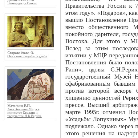
Леонардо да Винчи
Правительства России к 7
этом году». «Подарок», как
вышло Постановление Пра
вместо общественного М
покойного дарителя, госуд
Востока. Для этого у М
Вслед за этим последов
Старовойтова О.
изъятии у МЦР переданног
Она стоит подобно судьбе
Постановления было поло
Рани», вдовы С.Н.Рерих
государственный Музей 
сфабрикованным бывшим 
против которой вскоре 
хищению ценностей Рерихо
прессе. Высший арбитраж
Маточкин Е.П.
Знак Знамени Мира в
марте 1995г. отменил Пос
искусстве Евразии и
творчестве Н.К.Рериха
«Усадьбы Лопухиных» Муз
подлежало. Однако через 
этого решения на надзор