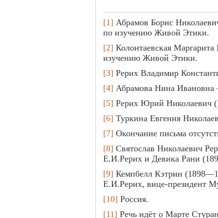
[1]
Абрамов Борис Николаеви
по изучению Живой Этики.
[2]
Колонтаевская Маргарита
изучению Живой Этики.
[3]
Рерих Владимир Константи
[4]
Абрамова Нина Ивановна 
[5]
Рерих Юрий Николаевич (
[6]
Туркина Евгения Николаев
[7]
Окончание письма отсутст
[8]
Святослав Николаевич Ре
Е.И.Рерих и Девика Рани (18
[9]
Кемпбелл Кэтрин (1898—1
Е.И.Рерих, вице-президент М
[10]
Россия.
[11]
Речь идёт о Марте Стуран