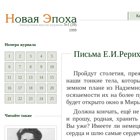
Ка
№1 (20)
Электронная версия журнала
1999
Номера журнала
Письма Е.И.Рерих
1
2
3
4
5
6
7
8
9
10
Пройдут столетия, пре
11
12
13
14
15
наши тонкие тела, которы
земном плане из Надземно
16
17
18
19
20
осязаемости их на более 
21
22
23
24
25
будет открыто окно в Мир
Должна кончать, ещё не
Читайте также
и прошу, родная, хранить
Вы уже? Имеете ли немецк
сердца и шлю самые серде