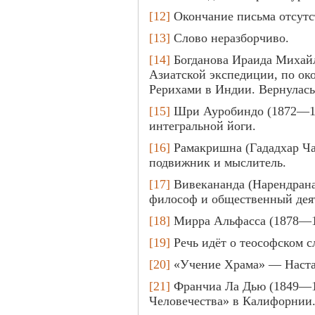
[12]
Окончание письма отсутс
[13]
Слово неразборчиво.
[14]
Богданова Ираида Михайл
Азиатской экспедиции, по око
Рерихами в Индии. Вернулась
[15]
Шри Ауробиндо (1872—19
интегральной йоги.
[16]
Рамакришна (Гададхар Ч
подвижник и мыслитель.
[17]
Вивекананда (Нарендран
философ и общественный дея
[18]
Мирра Альфасса (1878—1
[19]
Речь идёт о теософском с
[20]
«Учение Храма» — Наста
[21]
Франчиа Ла Дью (1849—1
Человечества» в Калифорнии