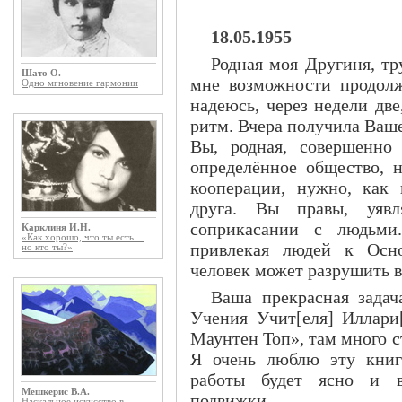
18.05.1955
Родная моя Другиня, тр
Шато О.
мне возможности продол
Одно мгновение гармонии
надеюсь, через недели дв
ритм. Вчера получила Ваше
Вы, родная, совершенно
определённое общество, 
кооперации, нужно, как г
друга. Вы правы, уявл
соприкасании с людьми.
Карклиня И.Н.
«Как хорошо, что ты есть ...
привлекая людей к Осн
но кто ты?»
человек может разрушить в
Ваша прекрасная задач
Учения Учит[еля] Иллари[
Маунтен Топ», там много 
Я очень люблю эту книг
работы будет ясно и в[
Мешкерис В.А.
подвижки.
Наскальное искусство в