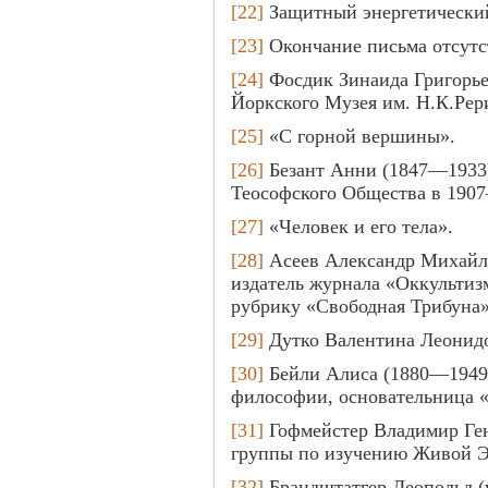
[22]
Защитный энергетический
[23]
Окончание письма отсутс
[24]
Фосдик Зинаида Григорье
Йоркского Музея им. Н.К.Рер
[25]
«С горной вершины».
[26]
Безант Анни (1847—1933)
Теософского Общества в 1907
[27]
«Человек и его тела».
[28]
Асеев Александр Михайло
издатель журнала «Оккультизм
рубрику «Свободная Трибуна»
[29]
Дутко Валентина Леонидо
[30]
Бейли Алиса (1880—1949)
философии, основательница «
[31]
Гофмейстер Владимир Ген
группы по изучению Живой Э
[32]
Брандштатгер Леопольд (