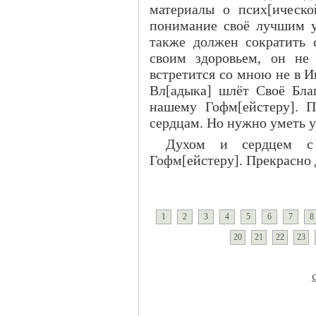
материалы о псих[ическо
понимание своё лучшим 
также должен сократить 
своим здоровьем, он не 
встретится со мною не в И
Вл[адыка] шлёт Своё Бл
нашему Гофм[ейстеру]. 
сердцам. Но нужно уметь у
Духом и сердцем с 
Гофм[ейстеру]. Прекрасно 
1
2
3
4
5
6
7
8
20
21
22
23