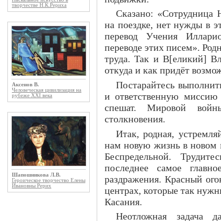
творчестве Н.К.Рериха
Сказано: «Сотрудница 
на поездке, нет нужды в 
перевод Учения Илларио
переводе этих писем». Род
труда. Так и В[еликий] Вл
откуда и как придёт возмо
Постарайтесь выполнит
Аксенов В.
Человеческая цивилизация на
и ответственную миссию
рубеже XXI века
спешат. Мировой войн
столкновения.
Итак, родная, устремл
нам новую жизнь в новом
Беспредельной. Трудите
последнее самое главно
Шапошникова Л.В.
раздражения. Красный ого
Героическое творчество Елены
Ивановны Рерих
центрах, которые так нуж
Касания.
Неотложная задача д