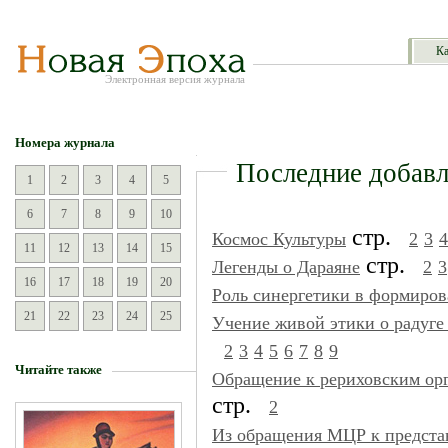
Ка
Электронная версия журнала
Номера журнала
Последние добавл
1
2
3
4
5
6
7
8
9
10
стр.
Космос Культуры
2
3
4
11
12
13
14
15
стр.
Легенды о Дараяне
2
3
16
17
18
19
20
Роль синергетики в формиро
21
22
23
24
25
Учение живой этики о радуге
2
3
4
5
6
7
8
9
Читайте также
Обращение к рериховским ор
стр.
2
Из обращения МЦР к предста