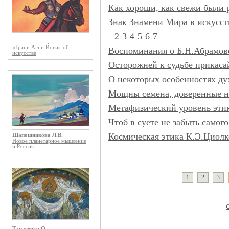
Как хороши, как свежи были 
Знак Знамени Мира в искусст
2
3
4
5
6
7
«Грани Агни Йоги» об
Воспоминания о Б.Н.Абрамов
искусстве
Осторожней к судьбе прикасай
О некоторых особенностях д
Мощны семена, доверенные н
Метафизический уровень эти
Чтоб в суете не забыть самого
Космическая этика К.Э.Циолк
Шапошникова Л.В.
Новое планетарное мышление
и Россия
1
2
3
Тарасенко О.