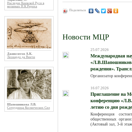
Наследие Киевской Руси в
мозаиках Н.К.Рериха
Поделиться
Новости МЦР
25.07.2026
Дживелегов А.К.
Международная на
Леонардо да Винчи
«Л.В.Шапошникова:
рождения». Трансля
Организатор конферен
16.07.2026
Приглашение на М
конференцию «Л.В.
Шапошникова Л.В.
летию со дня рожд
Сотрудница Космических Сил
Конференция состо
общественных организ
(Актовый зал, 3-й эта