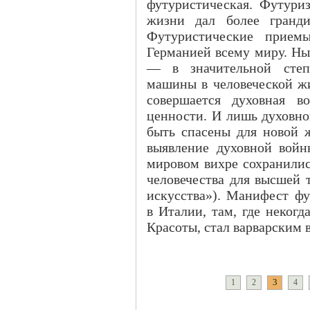
футуристическая. Футури
жизни дал более гранди
Футуристические прием
Германией всему миру. Н
— в значительной степе
машины в человеческой жи
совершается духовная в
ценности. И лишь духовно
быть спасены для новой 
выявление духовной войн
мировом вихре сохранились
человечества для высшей 
искусства»). Манифест ф
в Италии, там, где неког
Красоты, стал варварским 
3
1
2
4