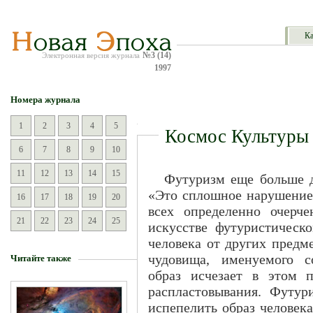
Ка
№3 (14)
Электронная версия журнала
1997
Номера журнала
1
2
3
4
5
Космос Культуры
6
7
8
9
10
11
12
13
14
15
Футуризм еще больше д
«Это сплошное нарушение 
16
17
18
19
20
всех определенно очерче
21
22
23
24
25
искусстве футуристическо
человека от других предм
чудовища, именуемого с
Читайте также
образ исчезает в этом 
распластовывания. Футу
испепелить образ человек