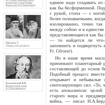
единое надо создавать из
президенту республики
Казахстан Н.А.Назарбаеву
как бы бесформенной. Подо
с рукой, стопа — с ногой
более познаваемыми, когда
изолированно, точно так
между собою и в единстве
представляющиеся как бы
— то найдется ли что-
Ефанова Г.
запомнить и подвергнуть в
Диалог двух культур
Fr. Gfrorer).
Но в наше время масш
принимают планетарный ра
составляющей до основ бы
Подобный процесс вместе
открывает и небывалые 
Казютинский В.В.
синтезирующих сил. «То, ч
Космическая этика
К.Э.Циолковского
есть апокалипсис целой
старого мира и преддвер
война, — писал Н.А.Бер