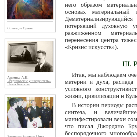
него образом материаль
основах материальный 
Дематериализирующийс
потерявший духовную ус
Созвездие Орион
разжиженном материа
перенесения центра тяжес
«Кризис искусств»).
III.
Итак, мы наблюдаем оче
Анненко А.Н.
материи и духа, распада 
«Рериховские университеты»
Павла Беликова
условного конструктивис
жизни, цивилизации и Кул
В истории периоды рас
синтеза, и величайши
манифестировали вехи сози
что писал Джордано Бру
беспорядочного многообра
Вручение Знамени Мира