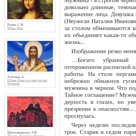
довольно длинные, темные
выражение лица. Девушка 
(Неужели Наталия Ивановн
Рерих С.Н.
за столом обмениваются к
Мона Лиза
их объединяет какая-то об
жизнь...
Изображение резко меня
…Богато убранный 
отгороженном расписной ш
работы. На столе пергаме
Алёхина А.
небрежно обмакнув гуси
Облик Христа в творчестве
Рерихов
мужчина в черном. Что по
Тайное соглашение? Мужчин
дерзость в глазах, но ув
презрение к опасностям...
проснулась.
Через неделю последов
трое. Старик в седом пар
Шапошникова Л.В.
ХХ век. У порога Нового