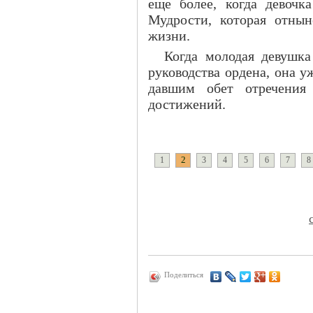
еще более, когда девочк
Мудрости, которая отны
жизни.
Когда молодая девушк
руководства ордена, она 
давшим обет отречения
достижений.
2
1
3
4
5
6
7
8
Поделиться