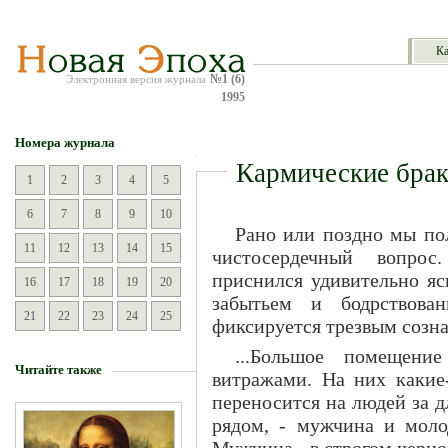
Ка
№1 (6)
Электронная версия журнала
1995
Номера журнала
Кармические бра
1
2
3
4
5
6
7
8
9
10
Рано или поздно мы по
11
12
13
14
15
чистосердечный вопро
приснился удивительно яс
16
17
18
19
20
забытьем и бодрствова
21
22
23
24
25
фиксируется трезвым созн
...Большое помещени
Читайте также
витражами. На них какие-
переносится на людей за 
рядом, - мужчина и моло
Мужчина - в строгом черно