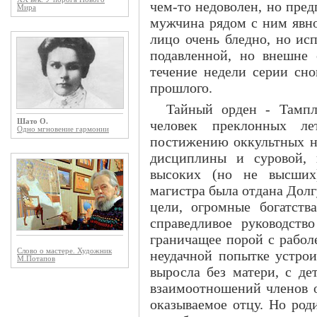
чем-то недоволен, но пред
Мира
мужчина рядом с ним явно
лицо очень бледно, но ис
подавленной, но внешне 
течение недели серии сно
прошлого.
Тайный орден - Тампл
человек преклонных ле
Шато О.
Одно мгновение гармонии
постижению оккультных на
дисциплины и суровой, 
высоких (но не высших
магистра была отдана Долг
цели, огромные богатств
справедливое руководств
граничащее порой с рабо
Слово о мастере. Художник
неудачной попытке устро
М.Потапов
выросла без матери, с де
взаимоотношений членов о
оказываемое отцу. Но роди