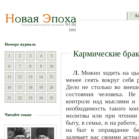
Ка
№1 (6)
Электронная версия журнала
1995
Номера журнала
Кармические бра
1
2
3
4
5
6
7
8
9
10
Л.
Можно ходить на цып
11
12
13
14
15
менее сеять вокруг себя 
Дело не столько во внешн
16
17
18
19
20
состоянии человека. Не
21
22
23
24
25
контроле над мыслями и ч
необходимость такого кон
молитвы или при чтении 
Читайте также
быту, в семье, и на работе
на быт в оправдание бе
задевает нас своими астр