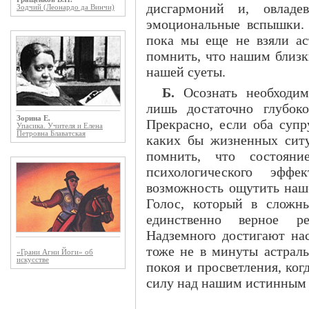
дисгармоний и, овладе
Зодчий (Леонардо да Винчи)
эмоциональные вспышки. 
пока мы еще не взяли ас
помнить, что нашим близк
нашей суеты.
Б.
Осознать необходим
лишь достаточно глубок
Зорина Е.
Прекрасно, если оба супр
Упасика. Учителя и Елена
Петровна Блаватская
каких бы жизненных ситу
помнить, что состояни
психологического эффе
возможность ощутить наш
Голос, который в сложн
единственно верное р
Надземного достигают на
тоже не в минуты астраль
«Грани Агни Йоги» об
искусстве
покоя и просветления, ког
силу над нашим истинным 