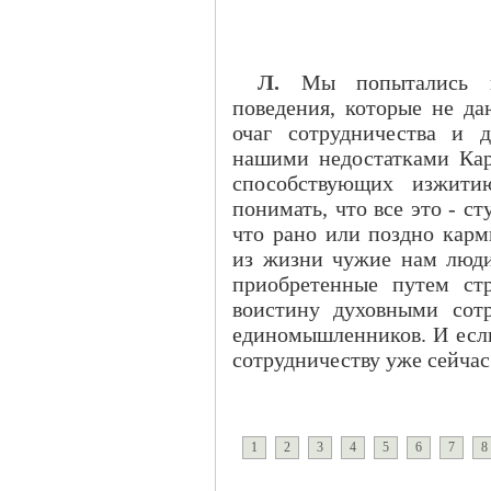
Л.
Мы попытались пе
поведения, которые не д
очаг сотрудничества и д
нашими недостатками Кар
способствующих изжити
понимать, что все это - ст
что рано или поздно карм
из жизни чужие нам люди
приобретенные путем стр
воистину духовными сот
единомышленников. И если 
сотрудничеству уже сейчас
1
2
3
4
5
6
7
8