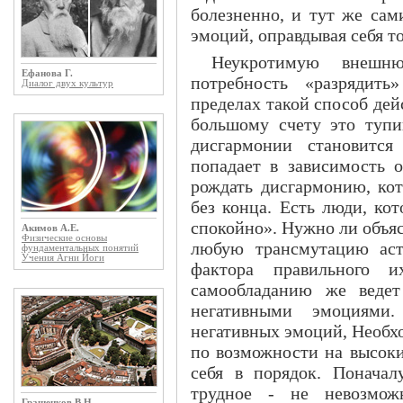
болезненно, и тут же сам
эмоций, оправдывая себя т
Неукротимую внешн
Ефанова Г.
потребность «разрядить
Диалог двух культур
пределах такой способ дей
большому счету это тупи
дисгармонии становится
попадает в зависимость о
рождать дисгармонию, кот
без конца. Есть люди, кот
спокойно». Нужно ли объяс
Акимов А.Е.
Физические основы
любую трансмутацию астр
фундаментальных понятий
Учения Агни Йоги
фактора правильного и
самообладанию же ведет
негативными эмоциями.
негативных эмоций, Необхо
по возможности на высоки
себя в порядок. Поначал
трудное - не невозмож
Гращенков В.Н.