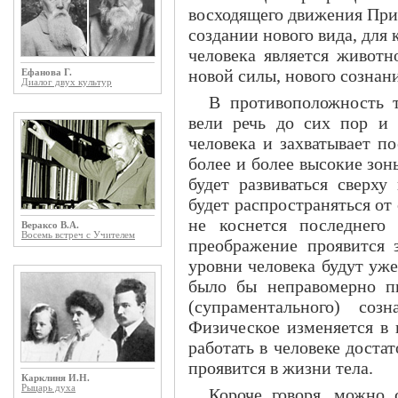
восходящего движения Прир
создании нового вида, для 
человека является животн
новой силы, нового сознан
Ефанова Г.
Диалог двух культур
В противоположность 
вели речь до сих пор и 
человека и захватывает п
более и более высокие зон
будет развиваться сверху 
будет распространяться от 
не коснется последнего 
Вераксо В.А.
Восемь встреч с Учителем
преображение проявится з
уровни человека будут уж
было бы неправомерно пы
(супраментального) соз
Физическое изменяется в 
работать в человеке достат
проявится в жизни тела.
Карклиня И.Н.
Рыцарь духа
Короче говоря, можно 