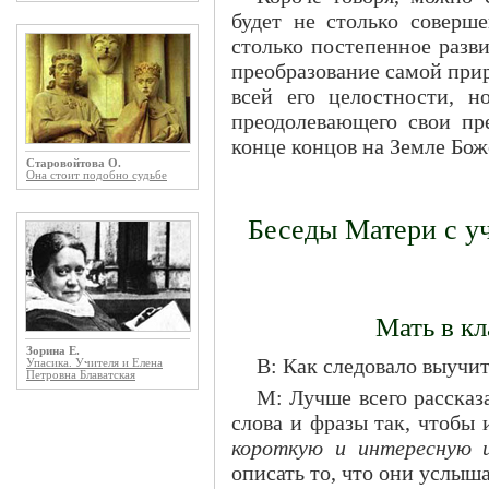
будет не столько соверше
столько постепенное разв
преобразование самой при
всей его целостности, но
преодолевающего свои пре
конце концов на Земле Бож
Старовойтова О.
Она стоит подобно судьбе
Беседы Матери с у
Мать в кл
Зорина Е.
В: Как следовало выучи
Упасика. Учителя и Елена
Петровна Блаватская
М: Лучше всего рассказа
слова и фразы так, чтобы 
короткую и интересную 
описать то, что они услыш