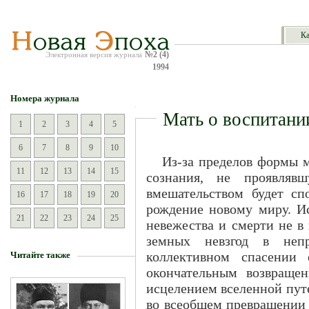
Ка
№2 (4)
Электронная версия журнала
1994
Номера журнала
Мать о воспитани
1
2
3
4
5
6
7
8
9
10
Из-за пределов формы 
11
12
13
14
15
сознания, не проявляв
вмешательством будет сп
16
17
18
19
20
рождение новому миру. И
21
22
23
24
25
невежества и смерти не в
земных невзгод в неп
коллективном спасении 
Читайте также
окончательным возвращен
исцелением вселенной пут
во всеобщем превращении 