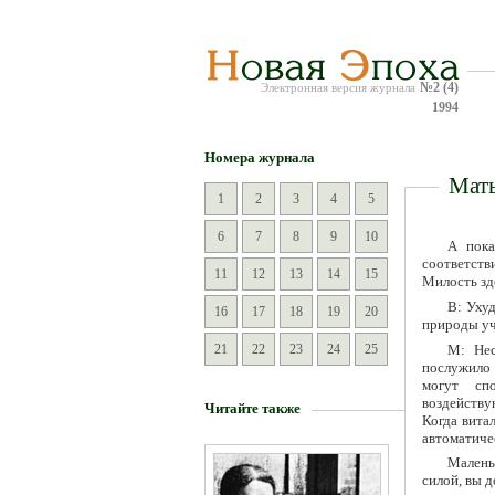
№2 (4)
Электронная версия журнала
1994
Номера журнала
Мать
1
2
3
4
5
6
7
8
9
10
А пока
соответств
11
12
13
14
15
Милость зде
В: Ухуд
16
17
18
19
20
природы уч
М: Нес
21
22
23
24
25
послужило 
могут спо
воздейству
Читайте также
Когда вита
автоматиче
Маленьк
силой, вы 