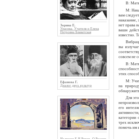
В: Мать
М: Нака
вам следует
наказание, 
нет права н
Зорина Е.
Упасика. Учителя и Елена
ваши дейст
Петровна Блаватская
известно. Т
Вибраци
вы излучае
соответств
совсем не 
В: Мать
способност
этих спосо
М: Учит
Ефанова Г.
на природ
Диалог двух культур
обнаружить 
Для это
непроизволь
его интелл
активности
категории 
трех исклю
помочь им и
Из писем Е.И.Рерих. О России