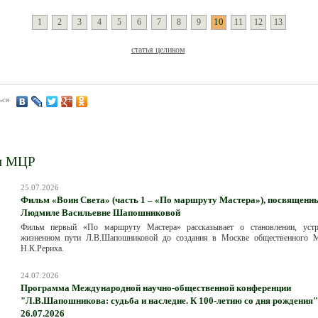
10
1
2
3
4
5
6
7
8
9
11
12
13
статья целиком
ься
и МЦР
25.07.2026
Фильм «Воин Света» (часть 1 – «По маршруту Мастера»), посвященн
Людмиле Васильевне Шапошниковой
Фильм первый «По маршруту Мастера» рассказывает о становлении, уст
жизненном пути Л.В.Шапошниковой до создания в Москве общественного 
Н.К.Рериха.
24.07.2026
Программа Международной научно-общественной конференции
"Л.В.Шапошникова: судьба и наследие. К 100-летию со дня рождения".
26.07.2026