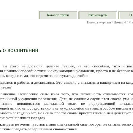
Каталог статей
Рекомендуем
О 
Номера журнала
/
Номер 4
/ Ма
 о воспитании
 вы этого не достигли, делайте лучшее, на что способны, тихо и нас
ии с вашими способностями и окружающими условиями, просто и не беспокояс
сь всегда с теми, кто стремится поступать достойно.
шились и работа, и дисциплина. Это связано с витальным нападением на как
ителя?
омненно. Ослабление силы из-за того, что витальность отказывается сот
причиной ухудшения положения. Дети не слишком слушаются своего ума и
нтанно повиноваться ментальной воле, не подкрепленной витальн
ющей на них непосредственно и не нуждающейся ни в каком особом внешнем 
льность сотрудничает, моя сила просто своим присутствием в ней действует 
ски устанавливает порядок.
ие дети не очень чувствительны к ментальной силе, которая не связана тесно 
должны обладать
совершенным спокойствием
.