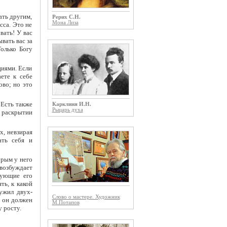
ать другим,
Рерих С.Н.
Мона Лиза
сса. Это не
вать! У вас
вать вас за
олько Богу
циями. Если
ете к себе
ово; но это
 Есть также
Карклиня И.Н.
Рыцарь духа
 раскрытии
х, невзирая
ать себя и
орым у него
 возбуждает
сующие его
ть, к какой
ужил двух-
Слово о мастере. Художник
, он должен
М.Потапов
 росту.