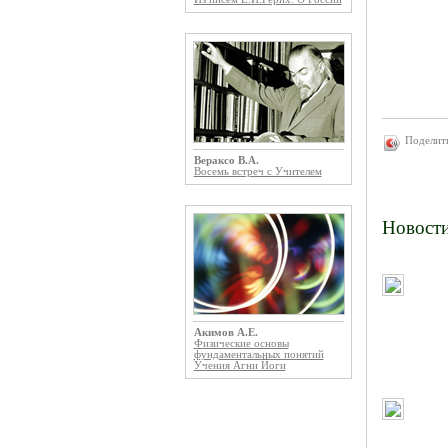
Поделит
Вераксо В.А.
Восемь встреч с Учителем
Новост
Акимов А.Е.
Физические основы
фундаментальных понятий
Учения Агни Йоги