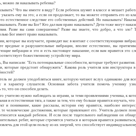
, можно ли наказывать ребенка?
зывать? Что вы имеете в виду? Если ребенок шумит в классе и мешает работ
 указать ему на это; а если он продолжает, то вы можете отправить его из кла
это естественное следствие его собственных действий. Но наказывать! Наказы
аказывать. Разве вы Бог? Кто дал вам право наказывать? Дети тоже могут наказы
вия. Разве вы сами совершенны? Разве вы знаете, что добро, а что зло? Т
олько Бог имеет право наказывать.
и, которые вы излучаете, приводят вас в контакт с соответствующими вибра
те вредные и разрушительные вибрации, вполне естественно, вы притягива
ующие вибрации и это и есть настоящее наказание, если вам нравится это сл
соответствует божественному устройству мира.
, Вы написали: "Есть потенциальные способности, которые требуют развития.
и, которые предстоит обнаружить". Какова роль учителя или инструктора в
бностей?
ель не должен уподобляться книге, которую читают вслух одинаково для все
у и характер слушателя. Основная забота учителя помочь ученику узн
то, что он способен делать.
го учителю нужно наблюдать за играми, за теми проявлениями ученика, к кот
ная и естественная тяга, а также за тем, что ему больше нравится изучать, что
ект и понимание, какие рассказы, истории ему нравятся, наиболее интере
, те человеческие достижения, которые привлекают его. Учитель должен поня
относится каждый ребенок. И если после тщательного наблюдения он обнар
чительных ребят, которые стремятся учиться и которым нравится развиваться
звлечь для этой цели пользу из их энергий, что способствует индивидуальному