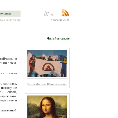
журнале
ть о воспитании
7 августа 2026
Читайте также
тойчиво, в
ь ни о чем.
ую-то часть
рудничать,
Знамя Мира на Южном полюсе
 потому не
ой силой,
выражении.
через нее и
с витальной