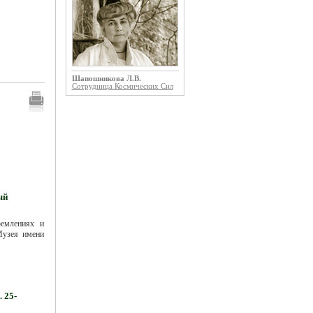
Шапошникова Л.В.
Сотрудница Космических Сил
ый
ремлениях и
Музея имени
 25-