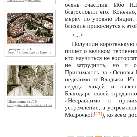
очень счастлив. Ибо Н
благословил его. Конечно
мерку по уровню Индии. 
близкие прикоснутся к это
<...>
Получили коротенькую з
Гращенков В.Н.
пишет о великом терпении
Зодчий (Леонардо да Винчи)
кто научиться не восторга
не затруднить, но и об
Принимаюсь за «Основы Б
неделимо от Владыки. Из 
сердца людей и навсег
Благодаря своей преданн
«Несравнимо с прочим
Шапошникова Л.В.
Сотрудница Космических Сил
устремление, а устремлен
[23]
Модрочкой
), ко всем д