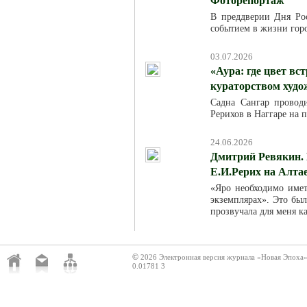
Фоторепортаж
В преддверии Дня Ро
событием в жизни горо
03.07.2026
«Аура: где цвет вс
кураторством худ
Садна Сангар провод
Рерихов в Наггаре на 
24.06.2026
Дмитрий Ревякин. 
Е.И.Рерих на Алта
«Яро необходимо име
экземплярах». Это был
прозвучала для меня к
©
2026 Электронная версия журнала «Новая Эпоха
0.01781 3