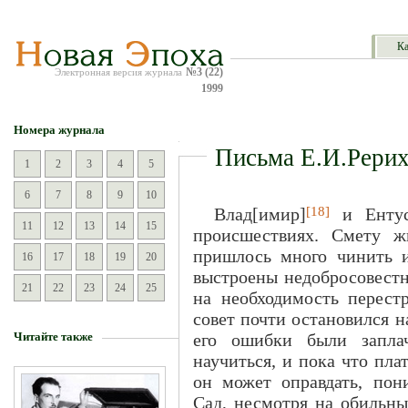
Ка
№3 (22)
Электронная версия журнала
1999
Номера журнала
Письма Е.И.Рери
1
2
3
4
5
6
7
8
9
10
[18]
Влад[имир]
и Енту
11
12
13
14
15
происшествиях. Смету ж
пришлось много чинить и
16
17
18
19
20
выстроены недобросовестн
21
22
23
24
25
на необходимость перест
совет почти остановился н
Читайте также
его ошибки были запл
научиться, и пока что пла
он может оправдать, пони
Сад, несмотря на обильны