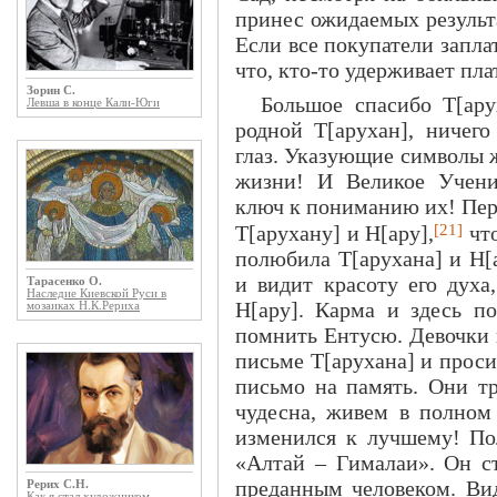
принес ожидаемых результат
Если все покупатели запла
что, кто-то удерживает пла
Зорин С.
Большое спасибо Т[ару
Левша в конце Кали-Юги
родной Т[арухан], ничег
глаз. Указующие символы ж
жизни! И Великое Учени
ключ к пониманию их! Пе
[21]
Т[арухану] и Н[ару],
что
полюбила Т[арухана] и Н[
и видит красоту его духа
Тарасенко О.
Наследие Киевской Руси в
Н[ару]. Карма и здесь п
мозаиках Н.К.Рериха
помнить Ентусю. Девочки 
письме Т[арухана] и прос
письмо на память. Они тр
чудесна, живем в полном
изменился к лучшему! По
«Алтай – Гималаи». Он с
преданным человеком. Вид
Рерих С.Н.
Как я стал художником