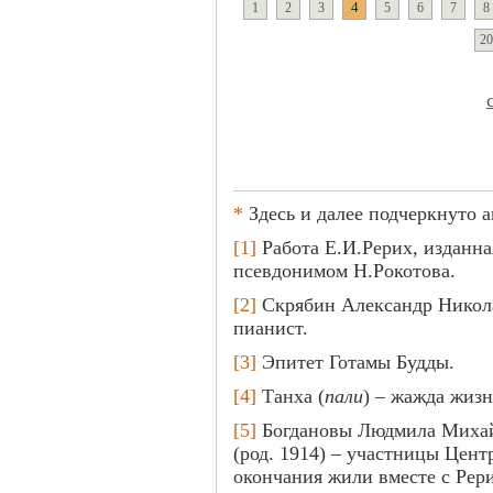
4
1
2
3
5
6
7
8
20
*
Здесь и далее подчеркнуто а
[1]
Работа Е.И.Рерих, изданная 
псевдонимом Н.Рокотова.
[2]
Скрябин Александр Никола
пианист.
[3]
Эпитет Готамы Будды.
[4]
Танха (
пали
) – жажда жизн
[5]
Богдановы Людмила Михай
(род. 1914) – участницы Цент
окончания жили вместе с Рери