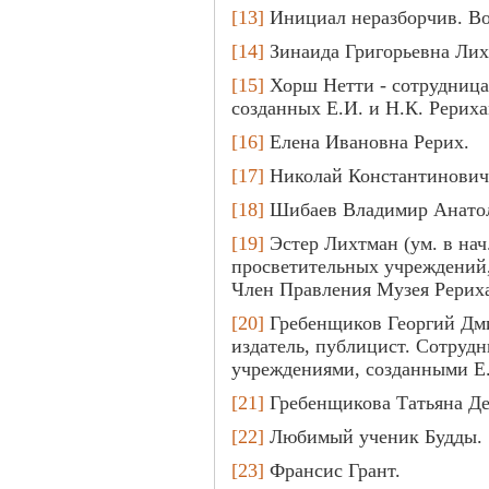
[13]
Инициал неразборчив. Во
[14]
Зинаида Григорьевна Лих
[15]
Хорш Нетти - сотрудница
созданных Е.И. и Н.К. Рерих
[16]
Елена Ивановна Рерих.
[17]
Николай Константинович
[18]
Шибаев Владимир Анатоль
[19]
Эстер Лихтман (ум. в нач.
просветительных учреждений,
Член Правления Музея Рерих
[20]
Гребенщиков Георгий Дмит
издатель, публицист. Сотруд
учреждениями, созданными Е
[21]
Гребенщикова Татьяна Де
[22]
Любимый ученик Будды.
[23]
Франсис Грант.