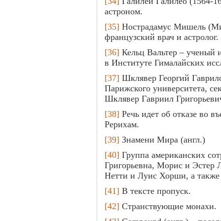
[34]
Галилей Галилео (1564-16
астроном.
[35]
Нострадамус Мишель (Миш
французский врач и астролог.
[36]
Кельц Вальтер – ученый 
в Институте Гималайских иссл
[37]
Шклявер Георгий Гаврилов
Парижского университета, се
Шклявер Гавриил Григорьевич
[38]
Речь идет об отказе во в
Рерихам.
[39]
Знамени Мира (англ.)
[40]
Группа американских сот
Григорьевна, Морис и Эстер
Нетти и Луис Хорши, а также
[41]
В тексте пропуск.
[42]
Странствующие монахи.