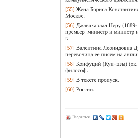
[55]
Жена Бориса Константино
Москве.
[56]
Джавахарлал Неру (1889-
премьер–министр и министр 
г.
[57]
Валентина Леонидовна Ду
перевочица ее писем на англи
[58]
Конфуций (Кун–цзы) (ок. 
философ.
[59]
В тексте пропуск.
[60]
России.
Поделиться