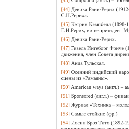
[43]
Compound (англ.) – посел
[44]
Девика Рани-Рерих (1912-
С.Н.Рериха.
[45]
Кэтрин Кэмпбелл (1898-1
Е.И.Рерих, вице-президент Му
[46]
Дэвика Рани-Рерих.
[47]
Гизела Ингеборг Фриче (1
движения, член Совета дирек
[48]
Аида Тульская.
[49]
Осенний индийский народ
сцены из «Рамаяны».
[50]
American ways (англ.) – 
[51]
Sponsored (англ.) – финан
[52]
Журнал «Техника – моло
[53]
Самые стойкие (фр.)
[54]
Иосип Броз Тито (1892-19
коммунистического движения