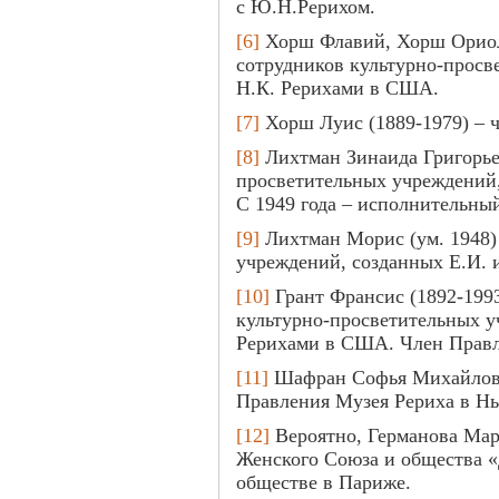
с Ю.Н.Рерихом.
[6]
Хорш Флавий, Хорш Ориол
сотрудников культурно-просв
Н.К. Рерихами в США.
[7]
Хорш Луис (1889-1979) – 
[8]
Лихтман Зинаида Григорьев
просветительных учреждений,
С 1949 года – исполнительны
[9]
Лихтман Морис (ум. 1948) 
учреждений, созданных Е.И. 
[10]
Грант Франсис (1892-1993
культурно-просветительных у
Рерихами в США. Член Правл
[11]
Шафран Софья Михайловна
Правления Музея Рериха в Н
[12]
Вероятно, Германова Мар
Женского Союза и общества «
обществе в Париже.