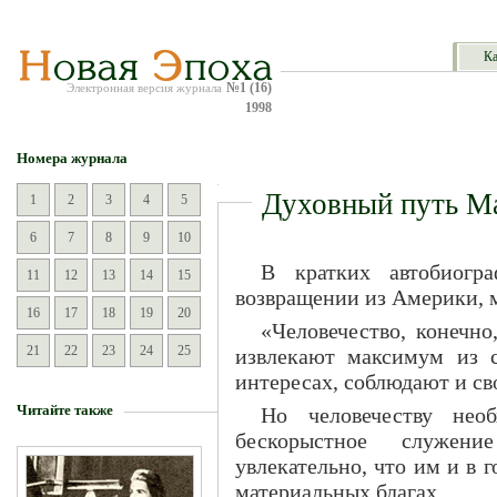
Ка
№1 (16)
Электронная версия журнала
1998
Номера журнала
Духовный путь М
1
2
3
4
5
6
7
8
9
10
В кратких автобиогр
11
12
13
14
15
возвращении из Америки, 
16
17
18
19
20
«Человечество, конечно
21
22
23
24
25
извлекают максимум из с
интересах, соблюдают и св
Читайте также
Но человечеству нео
бескорыстное служени
увлекательно, что им и в 
материальных благах.