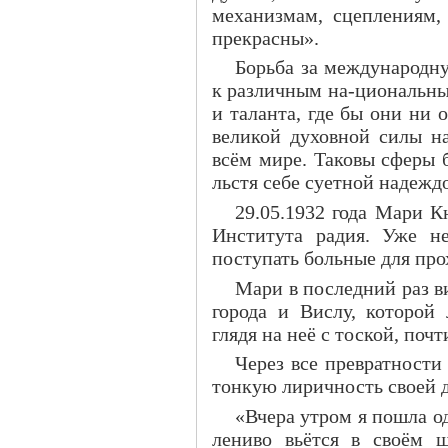
механизмам, сцеплениям, 
прекрасны».
Борьба за международн
к различным на-циональны
и таланта, где бы они ни 
великой духовной силы на
всём мире. Таковы сферы 
льстя себе суетной надежд
29.05.1932 года Мари 
Института радия. Уже не
поступать больные для про
Мари в последний раз в
города и Вислу, которой
глядя на неё с тоской, поч
Через все превратности
тонкую лиричность своей д
«Вчера утром я пошла од
лениво вьётся в своём ш