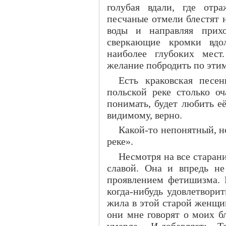
голубая вдали, где отр
песчаные отмели блестят н
воды и направляя прихо
сверкающие кромки вдо
наиболее глубоких мест
желание побродить по эти
Есть краковская песен
польской реке столько оч
понимать, будет любить е
видимому, верно.
Какой-то непонятный, н
реке».
Несмотря на все старани
славой. Она и впредь не 
проявлением фетишизма. 
когда-нибудь удовлетворит
жила в этой старой женщин
они мне говорят о моих б
умерла. – И добавляет: – Т