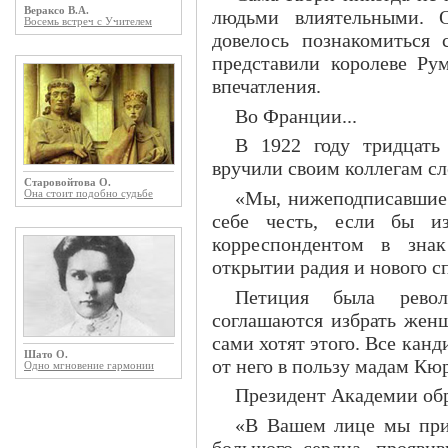
Вераксо В.А.
людьми влиятельными. О
Восемь встреч с Учителем
довелось познакомиться 
представили королеве Ру
впечатления.
Во Франции...
В 1922 году тридцать
вручили своим коллегам 
Старовойтова О.
«Мы, нижеподписавшиес
Она стоит подобно судьбе
себе честь, если бы и
корреспондентом в знак
открытии радия и нового с
Петиция была револ
соглашаются избрать женщ
сами хотят этого. Все кан
Шато О.
от него в пользу мадам Кю
Одно мгновение гармонии
Президент Академии об
«В Вашем лице мы прив
большого сердца, прояви