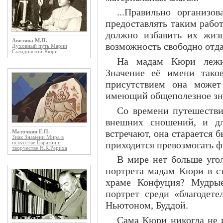
...Правильно организо
предоставлять таким рабо
должно избавить их жиз
Авотина М.П.
возможность свободно отд
Духовный путь Марии
Склодовской-Кюри
На мадам Кюри лежит
Значение её имени тако
присутствием она может
имеющий общеполезное зна
Со времени путешестви
внешних сношений, и д
встречают, она старается б
Маточкин Е.П.
Знак Знамени Мира в
приходится превозмогать ф
искусстве Евразии и
творчестве Н.К.Рериха
В мире нет больше угол
портрета мадам Кюри в с
храме Конфуция? Мудрые
портрет среди «благодете
Ньютоном, Буддой.
Сама Кюри никогда не и