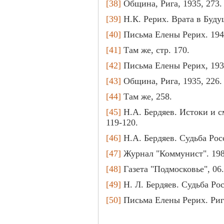
[38]
Община, Рига, 1935, 273.
[39]
Н.К. Рерих. Врата в Будущ
[40]
Письма Елены Рерих. 1940, 
[41]
Там же, стр. 170.
[42]
Письма Елены Рерих, 1932
[43]
Община, Рига, 1935, 226.
[44]
Там же, 258.
[45]
Н.А. Бердяев. Истоки и с
119-120.
[46]
Н.А. Бердяев. Судьба Росс
[47]
Журнал "Коммунист". 1988
[48]
Газета "Подмосковье", 06.
[49]
Н. Л. Бердяев. Судьба Росс
[50]
Письма Елены Рерих. Рига, 