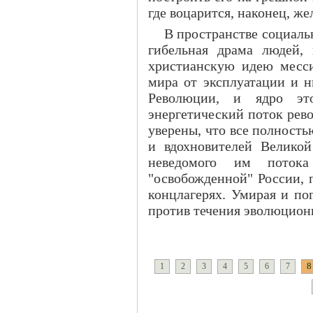
где воцарится, наконец, же
В пространстве социаль
гибельная драма людей, 
христианскую идею месси
мира от эксплуатации и н
Революции, и ядро эт
энергетический поток рев
уверены, что все полность
и вдохновителей Велико
неведомого им поток
"освобожденной" России, п
концлагерях. Умирая и по
против течения эволюцион
8
1
2
3
4
5
6
7