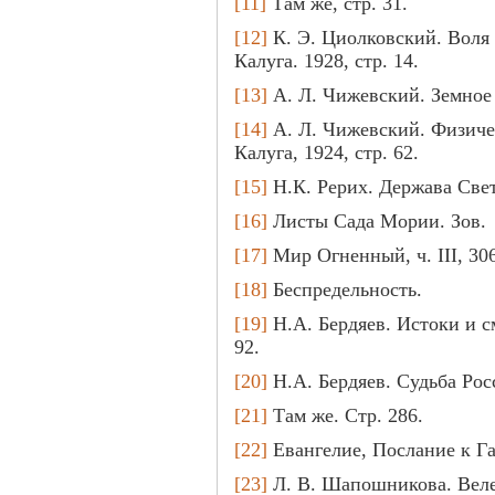
[11]
Там же, стр. 31.
[12]
К. Э. Циолковский. Воля
Калуга. 1928, стр. 14.
[13]
А. Л. Чижевский. Земное э
[14]
А. Л. Чижевский. Физиче
Калуга, 1924, стр. 62.
[15]
Н.К. Рерих. Держава Свет
[16]
Листы Сада Мории. Зов.
[17]
Мир Огненный, ч. III, 306
[18]
Беспредельность.
[19]
Н.А. Бердяев. Истоки и с
92.
[20]
Н.А. Бердяев. Судьба Росс
[21]
Там же. Стр. 286.
[22]
Евангелие, Послание к Гал
[23]
Л. В. Шапошникова. Велен