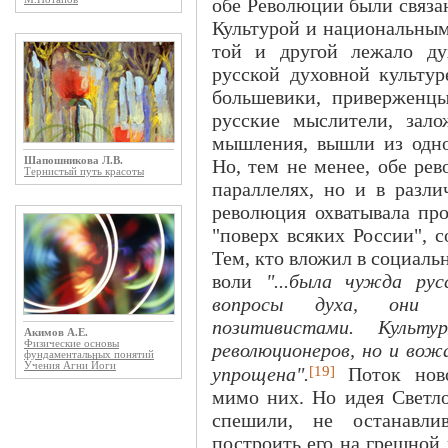
обе Революции были связа
Культурой и национальным
той и другой лежало ду
русской духовной культур
большевики, приверженцы
русские мыслители, зал
мышления, вышли из одног
Шапошникова Л.В.
Но, тем не менее, обе ре
Тернистый путь красоты
параллелях, но и в разли
революция охватывала про
"поверх всяких России", 
Тем, кто вложил в социал
воли
"...была чужда рус
вопросы духа, они о
позитивистами. Культ
Акимов А.Е.
Физические основы
революционеров, но и вож
фундаментальных понятий
Учения Агни Йоги
[19]
упрощена".
Поток ново
мимо них. Но идея Светло
спешили, не останавли
построить его на грешной