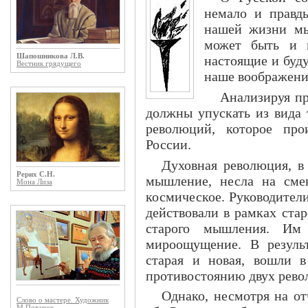
немало и правд
нашей жизни мы
может быть и 
Шапошникова Л.В.
настоящие и буд
Вестник грядущего
наше воображени
Анализируя п
должны упускать из вида 
революций, которое про
России.
Духовная революция, в
Рерих С.Н.
мышление, несла на сме
Мона Лиза
космическое. Руководител
действовали в рамках ста
старого мышления. Им
мироощущение. В результ
старая и новая, вошли в
противостоянию двух рево
Однако, несмотря на от
Слово о мастере. Художник
М.Потапов