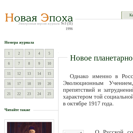
Ка
№3 (11)
Электронная версия журнала
1996
Номера журнала
1
2
3
4
5
Новое планетарно
6
7
8
9
10
11
12
13
14
15
Однако именно в Росс
Эволюционным Учением,
16
17
18
19
20
препятствий и затруднени
21
22
23
24
25
характером той социальной
в октябре 1917 года.
Читайте также
О Русской с