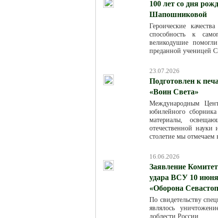
100 лет со дня ро
Шапошниковой
Героические качест
способность к само
великодушие помогл
преданной ученицей С
23.07.2026
Подготовлен к печ
«Воин Света»
Международным Цент
юбилейного сборника
материалы, освещаю
отечественной науки
столетие мы отмечаем в
16.06.2026
Заявление Комитет
удара ВСУ 10 июня
«Оборона Севасто
По свидетельству спец
являлось уничтожен
доблести России.