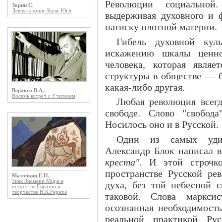
Революции социальной
Зорин С.
Левша в конце Кали-Юги
выдерживая духовного и ф
натиску плотной материи.
Гибель духовной кул
искажению шкалы ценно
человека, которая явля
структуры в обществе — б
какая-либо другая.
Вераксо В.А.
Восемь встреч с Учителем
Любая революция всегд
свободе. Слово "свобод
Носилось оно и в Русской.
Один из самых удив
Александр Блок написал в
креста".
И этой строчко
пространстве Русской ре
Маточкин Е.П.
Знак Знамени Мира в
духа, без той небесной с
искусстве Евразии и
творчестве Н.К.Рериха
таковой. Слова маркси
осознанная необходимость
реальной практикой Ру