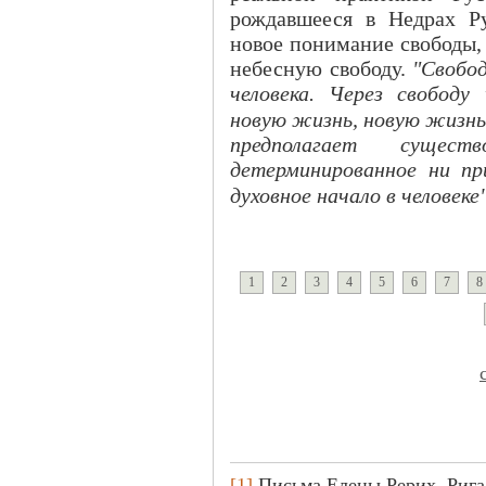
рождавшееся в Недрах Р
новое понимание свободы, 
небесную свободу.
"Свобод
человека. Через свобод
новую жизнь, новую жизнь
предполагает сущест
детерминированное ни пр
духовное начало в человеке"
1
2
3
4
5
6
7
8
[1]
Письма Елены Рерих, Рига, 