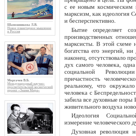
с ее новым космическим
марксизм, как идеология 
и бесперспективно.
Шапошникова Л.В.
Бытие определяет со
Новое планетарное мышление
и Россия
производственных отноше
марксисты. В этой схеме 
богатства его энергий, н
наконец, отсутствовало про
дух самого человека, од
социальной Революци
причастность человеческ
Моргачев В.Б.
Международный научно-
реальному, что окружал
просветительский космический
проект «Знамя Мира»
человека с Беспредельнос
забила все духовные поры
живительного воздуха ново
Идеология Социальн
измерение человеческого д
Духовная революция 