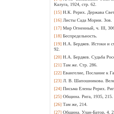
Калуга, 1924, стр. 62.
[15]
Н.К. Рерих. Держава Свет
[16]
Листы Сада Мории. Зов.
[17]
Мир Огненный, ч. III, 306
[18]
Беспредельность.
[19]
Н.А. Бердяев. Истоки и с
92.
[20]
Н.А. Бердяев. Судьба Росс
[21]
Там же. Стр. 286.
[22]
Евангелие, Послание к Гал
[23]
Л. В. Шапошникова. Велен
[24]
Письма Елены Рерих. Рига, 
[25]
Община. Рига, 1935, 215.
[26]
Там же, 214.
[27]
Община. Улан-Батор, 4. 2,