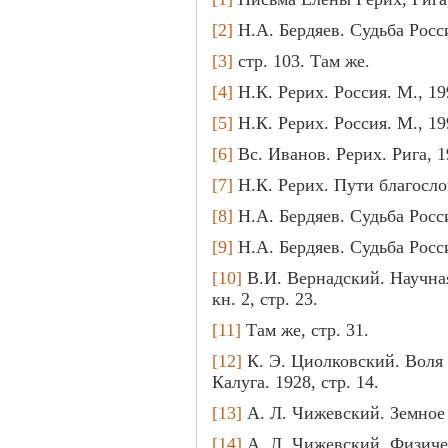
[2]
Н.А. Бердяев. Судьба Росси
[3]
стр. 103. Там же.
[4]
Н.К. Рерих. Россия. М., 199
[5]
Н.К. Рерих. Россия. М., 199
[6]
Вс. Иванов. Рерих. Рига, 19
[7]
Н.К. Рерих. Пути благослов
[8]
Н.А. Бердяев. Судьба Росси
[9]
Н.А. Бердяев. Судьба Росси
[10]
В.И. Вернадский. Научная
кн. 2, стр. 23.
[11]
Там же, стр. 31.
[12]
К. Э. Циолковский. Воля
Калуга. 1928, стр. 14.
[13]
А. Л. Чижевский. Земное э
[14]
А. Л. Чижевский. Физиче