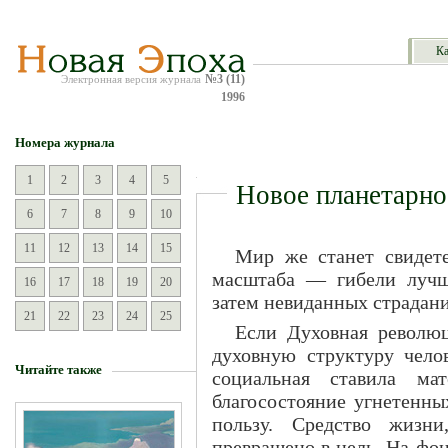
Ка
№3 (11)
Электронная версия журнала
1996
Номера журнала
1
2
3
4
5
Новое планетарно
6
7
8
9
10
11
12
13
14
15
Мир же станет свидете
масштаба — гибели лучш
16
17
18
19
20
затем невиданных страдани
21
22
23
24
25
Если Духовная револю
духовную структуру челов
Читайте также
социальная ставила ма
благосостояние угнетенны
пользу. Средство жизни
превращено в цель. На фо