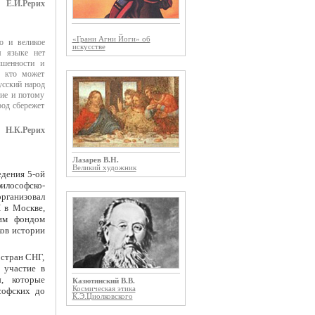
Е.И.Рерих
«Грани Агни Йоги» об
о и великое
искусстве
 языке нет
ышенности и
, кто может
усский народ
тие и потому
род сбережет
Н.К.Рерих
Лазарев В.Н.
Великий художник
едения 5-ой
илософско-
организовал
 в Москве,
им фондом
ов истории
 стран СНГ,
 участие в
ы, которые
Казютинский В.В.
Космическая этика
софских до
К.Э.Циолковского