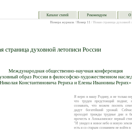
Каталог статей
Рекомендуем
О 
Номера журнала
/
Номер 11
/ Новая страница духовной 
я страница духовной летописи России
Международная общественно-научная конференция
уховный образ России в философско-художественном насле
Николая Константиновича Рериха и Елены Ивановны Рерих»
Я верю в нашу Родину, и не только ве
что труден предстоящий подвиг, 
сознавать, что можем посеять семе
дадут богатейший урожай. Сейча
проходит трижды трудные дни и б
прочесть в Апокалипсисе первый стих
"И увидел я новое небо и новую землю
есть и со старым сознанием не войти 