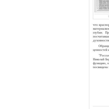
что красно
материали
глубин. П
посчитавши
духовности 
Обраще
ценностей 
"Росси
Николай Бе
функцию, о
посвящена 