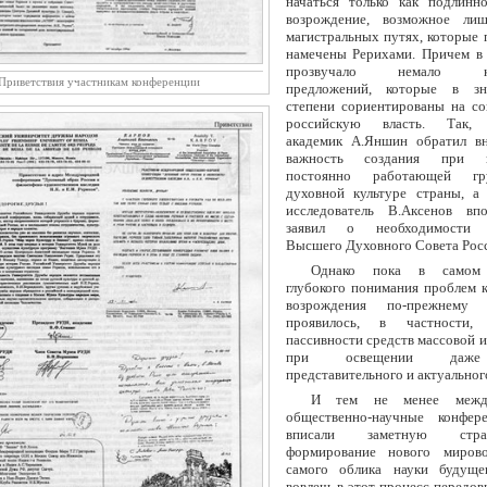
начаться только как подлинн
возрождение, возможное ли
магистральных путях, которые 
намечены Рерихами. Причем в 
прозвучало немало ко
Приветствия участникам конференции
предложений, которые в зна
степени сориентированы на с
российскую власть. Так, 
академик А.Яншин обратил в
важность создания при п
постоянно работающей г
духовной культуре страны, а 
исследователь В.Аксенов вп
заявил о необходимости 
Высшего Духовного Совета Рос
Однако пока в самом 
глубокого понимания проблем к
возрождения по-прежнему
проявилось, в частности
пассивности средств массовой 
при освещении даже
представительного и актуальног
И тем не менее между
общественно-научные конфер
вписали заметную стр
формирование нового мирово
самого облика науки будуще
вовлечь в этот процесс передо