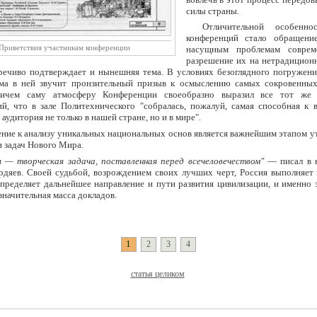
силы страны.
Отличительной особенно
конференций стало обращени
Приветствия участникам конференции
насущным проблемам соврем
разрешение их на нетрадиционн
речиво подтверждает и нынешняя тема. В условиях безоглядного погружени
зма в ней звучит пронзительный призыв к осмыслению самых сокровенны
ричем саму атмосферу Конференции своеобразно выразил все тот же 
й, что в зале Политехнического "собралась, пожалуй, самая способная к 
аудитория не только в нашей стране, но и в мире".
ние к анализу уникальных национальных основ является важнейшим этапом у
и задач Нового Мира.
я — творческая задача, поставленная перед всечеловечеством"
— писал в н
рдяев. Своей судьбой, возрождением своих лучших черт, Россия выполняет
пределяет дальнейшее направление и пути развития цивилизации, и именно 
значительная масса докладов.
1
2
3
4
статья целиком