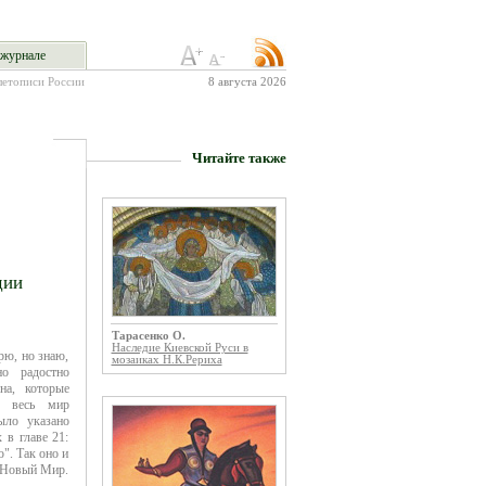
журнале
летописи России
8 августа 2026
Читайте также
дии
Тарасенко О.
Наследие Киевской Руси в
рю, но знаю,
мозаиках Н.К.Рериха
но радостно
на, которые
с весь мир
ыло указано
 в главе 21:
". Так оно и
в Новый Мир.