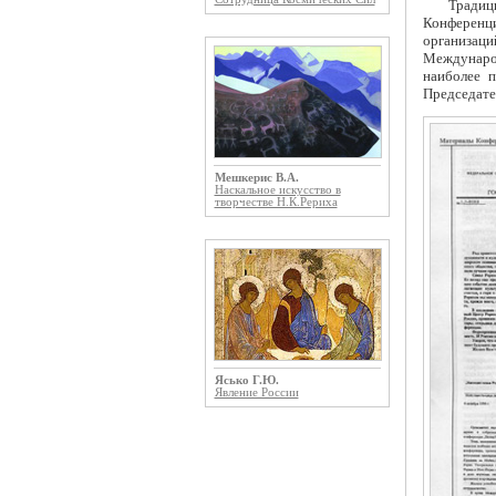
Традиц
Конференц
организаци
Междунаро
наиболее п
Председате
Мешкерис В.А.
Наскальное искусство в
творчестве Н.К.Рериха
Ясько Г.Ю.
Явление России