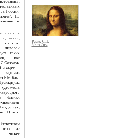
ветствиями
щественных
ов России,
ираль". Но
упивший от
ылилось в
ступлений,
Рерих С.Н.
 состояние
Мона Лиза
и мировой
уст таких
тов, как
С.Соколов,
й академии
, академик
ия Б.М.Бим-
 Президиума
удожеств
ународного
ой физики
-президент
ондарчук,
ого Центра
мотивом
 осознание
сии может