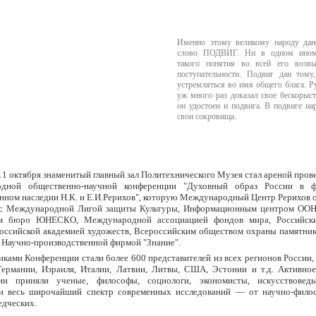
Именно этому великому народу дан
слово ПОДВИГ. Ни в одном ином
такого понятия во всей его возв
поступательности. Подвиг дан тому
устремляться во имя общего блага. Р
уж много раз доказал свое бескорыс
он удостоен и подвига. В подвиге на
свои сокровища.
11 октября знаменитый главный зал Политехнического Музея стал ареной пров
дной общественно-научной конференции "Духовный образ России в ф
нном наследии Н.К. и Е.И.Рерихов", которую Международный Центр Рерихов 
 с Международной Лигой защиты Культуры, Информационным центром ООН
м бюро ЮНЕСКО, Международной ассоциацией фондов мира, Российск
Российской академией художеств, Всероссийским обществом охраны памятник
, Научно-производственной фирмой "Знание".
ками Конференции стали более 600 представителей из всех регионов России,
Германии, Израиля, Италии, Латвии, Литвы, США, Эстонии и т.д. Активное
ии приняли ученые, философы, социологи, экономисты, искусствовед
ли весь широчайший спектр современных исследований — от научно-фило
едческих.