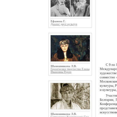
Ефанова Г.
Диалог двух культур
С 9 по 
Шапошникова Л.В.
Междунаро
Героическое творчество Елены
Ивановны Рерих
художестве
совместно
Московски
культуры, 
и культуры
Участни
Болгарии, 
Конференц
представи
искусствов
Шапошникова Л.В.
Сотрудница Космических Сил