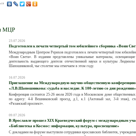
ься
и МЦР
23.07.2026
Подготовлен к печати четвертый том юбилейного сборника «Воин Све
Международным Центром Рерихов подготовлен к печати четвертый том юбилейн
«Воин Света». В издании представлены уникальные материалы, освещающие
деятельность выдающего деятеля отечественной науки и культуры Людмилы
Шапошниковой, чье столетие мы отмечаем в этом году.
16.07.2026
Приглашение на Международную научно-общественную конференцию
«Л.В.Шапошникова: судьба и наследие. К 100-летию со дня рождения»
Конференция состоится 25-26 июля 2026 года в Московском доме общественных
по адресу: 4-й Вешняковский проезд, д.1, к.1 (Актовый зал, 3-й этаж), ст
«Рязанский проспект».
09.07.2026
В Ярославле прошел XIX Краеведческий форум с международным уча
«Библиотека и Космос: информация, культура, просвещение»
С докладами на форуме выступили сотрудники ярославских библиотек, учрежден