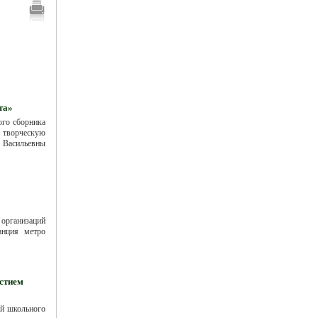
та»
ого сборника
 творческую
 Васильевны
 организаций
анция метро
стием
ий школьного