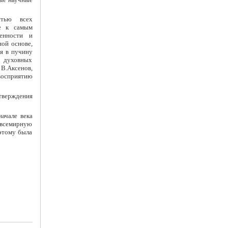
стью всех
е к самым
енности и
ой основе,
я в пучину
х духовных
В.Аксенов,
восприятию
тверждения
ачале века
 всемирную
этому была