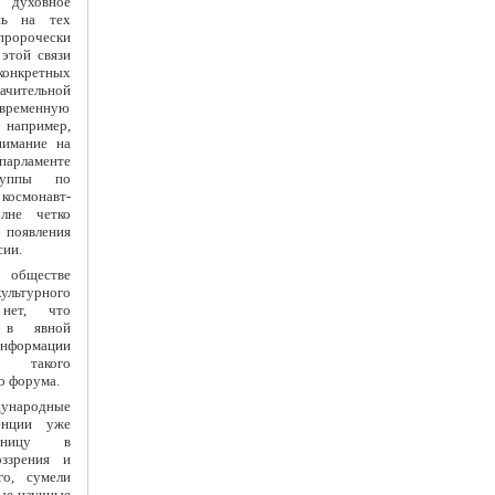
о духовное
шь на тех
пророчески
этой связи
нкретных
чительной
овременную
например,
нимание на
арламенте
руппы по
космонавт-
олне четко
появления
сии.
обществе
ультурного
 нет, что
, в явной
информации
 такого
о форума.
народные
енции уже
аницу в
ззрения и
го, сумели
вые научные