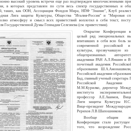
ионно высокий уровень встречи еще раз подтвержден многочисленными при
ии, в которых представлен по сути весь спектр государственных и об
й, таких, как ООН, Ассоциация Фондов Мира, НПФ "Знание", Клуб реалист
дная Лига защиты Культуры, Общества "Италия-Россия" и "Мировая сп
олно атмосферу и смысл всех приветствий воплотил в себя текст, пост
ля Государственной Думы Геннадия Селезнева (см. приветствия).
Открытие Конференции в
целый ряд эмоциональных вы
впитавших в себя всю боль за
современной российской 
культуры, прозвучавшую из 
общепризнанных авторите
академики РАН А.Л.Яншин и В.
почетный академик Российско
образования Ш.А.Амонашвили
Российской академии образован
Бад, главный ученый секретарь
Российской Академии х
М.М.Курилко, директор Межд
института экспериментальн
профессор А.Е.Акимов, Вице
Лиги защиты Культуры Н.С.Б
Вице-президент Международн
Рерихов Л.В.Шапошникова.
Вообще общим лейт
Конференции стало растущее
того, что возрождение Рос