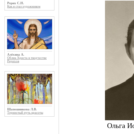
Рерих С.Н.
Как я стал художником
Алёхина А.
Облик Христа в творчестве
Рерихов
Шапошникова Л.В.
Тернистый путь красоты
Ольга И