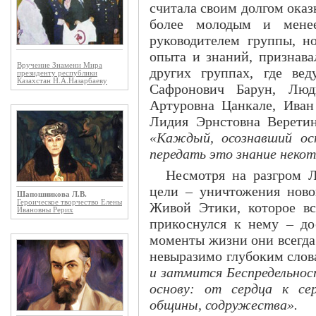
считала своим долгом ока
более молодым и мене
руководителем группы, н
опыта и знаний, признава
Вручение Знамени Мира
других группах, где ве
президенту республики
Казахстан Н.А.Назарбаеву
Сафронович Барун, Люд
Артуровна Цанкале, Иван
Лидия Эрнстовна Верети
«Каждый, осознавший ос
передать это знание неко
Несмотря на разгром Л
цели – уничтожения ново
Шапошникова Л.В.
Героическое творчество Елены
Живой Этики, которое вс
Ивановны Рерих
прикоснулся к нему – д
моменты жизни они всегда
невыразимо глубоким сло
и затмится Беспредельнос
основу: от сердца к се
общины, содружества».