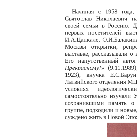
Начиная с 1958 года,
Святослав Николаевич на
своей семьи в Россию. Д
первых посетителей выс
И.А.Цанкале, О.И.Балакин
Москвы открытки, репро
выставке, рассказывали о
Его напутственный авт
Прекрасному!»
(9.11.1989
1923), внучка Е.С.Бару
Латвийского отделения МЦР,
условиях идеологичес
самостоятельно изучали 
сохранившими память о 
группе, подходили и новы
суждено жить в Новой Эпох