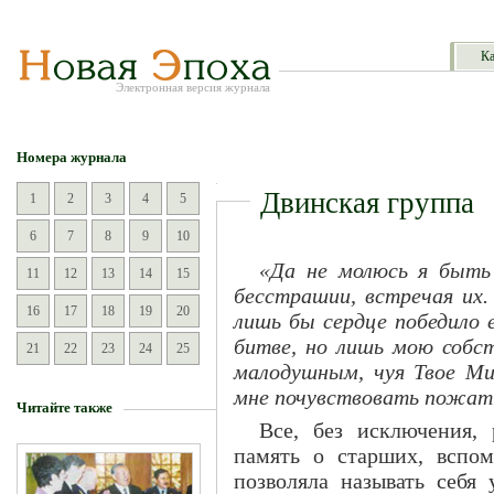
Ка
Электронная версия журнала
Номера журнала
Двинская группа
1
2
3
4
5
6
7
8
9
10
«Да не молюсь я быть
11
12
13
14
15
бесстрашии, встречая их.
16
17
18
19
20
лишь бы сердце победило 
битве, но лишь мою собст
21
22
23
24
25
малодушным, чуя Твое Мил
мне почувствовать пожати
Читайте также
Все, без исключения, 
память о старших, вспо
позволяла называть себя 