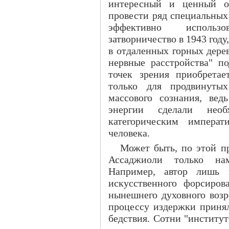
интересный и ценный о
провести ряд специальных
эффективно использ
затворничество в 1943 год
в отдаленных горных дере
нервные расстройства" по
точек зрения приобретае
только для продвинуты
массового сознания, ве
энергии сделали необ
категорическим импера
человека.
Может быть, по этой п
Ассаджиоли только нам
Например, автор лишь 
искусственного форсиров
нынешнего духовного воз
процессу издержки принял
бедствия. Сотни "институт