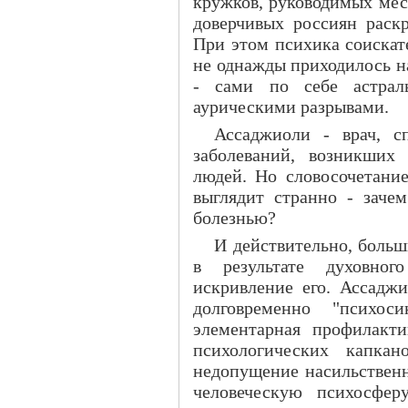
кружков, руководимых мес
доверчивых россиян раск
При этом психика соискат
не однажды приходилось н
- сами по себе астрал
аурическими разрывами.
Ассаджиоли - врач, с
заболеваний, возникших 
людей. Но словосочетание
выглядит странно - зачем
болезнью?
И действительно, больш
в результате духовног
искривление его. Ассаджи
долговременно "психос
элементарная профилакти
психологических капкан
недопущение насильственн
человеческую психосферу