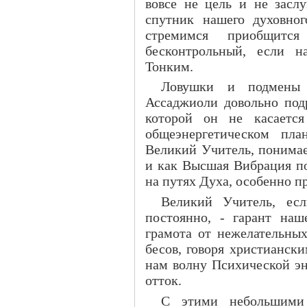
вовсе не цель и не засл
спутник нашего духовно
стремимся приобщит
бесконтрольный, если 
Тонким.
Ловушки и подмены 
Ассаджиоли довольно подр
которой он не касается
общеэнергетическом пла
Великий Учитель, понима
и как Высшая Вибрация по
на путях Духа, особенно п
Великий Учитель, ес
постоянно, - гарант наш
грамота от нежелательных
бесов, говоря христианск
нам волну Психической эн
отток.
С этими небольшими 