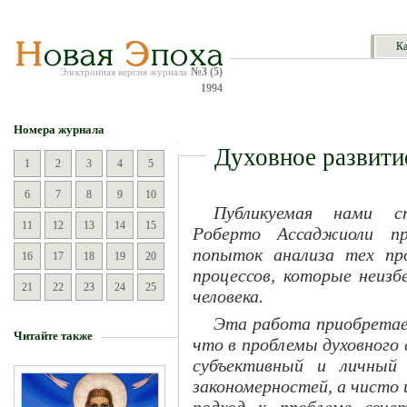
Ка
№3 (5)
Электронная версия журнала
1994
Номера журнала
Духовное развити
1
2
3
4
5
6
7
8
9
10
Публикуемая нами ст
11
12
13
14
15
Рoберто Ассаджиоли пр
попыток анализа тех пр
16
17
18
19
20
процессов, которые неиз
21
22
23
24
25
человека.
Эта работа приобретае
Читайте также
что в проблемы духовного
субъективный и личный 
закономерностей, а чисто
подход к проблеме соче