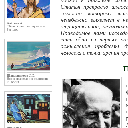
Статья прекрасно иллюст
согласно которому всяк
неизбежно выявляет в не
Алёхина А.
отрицательное, неумолимо
Облик Христа в творчестве
Рерихов
Приводимое нами исследо
есть одна из первых по
осмысления проблемы д
человека с точки зрения п
П
Шапошникова Л.В.
Новое планетарное мышление
и Россия
Аксенов В.