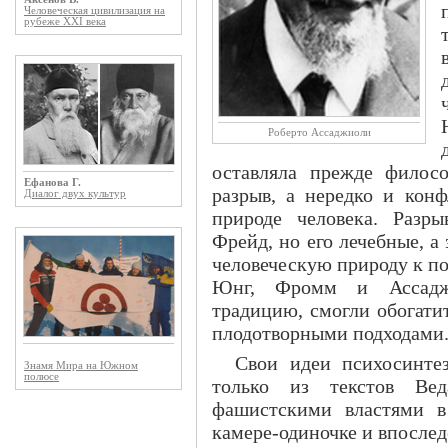
Человеческая цивилизация на
рубеже XXI века
Рoберто Ассаджиоли
оставляла прежде филос
Ефанова Г.
разрыв, а нередко и кон
Диалог двух культур
природе человека. Разр
Фрейд, но его лечебные, 
человеческую природу к п
Юнг, Фромм и Ассаджи
традицию, смогли обогати
плодотворными подходами
Свои идеи психосинте
Знамя Мира на Южном
полюсе
только из текстов Вед
фашистскими властями в
камере-одиночке и впослед