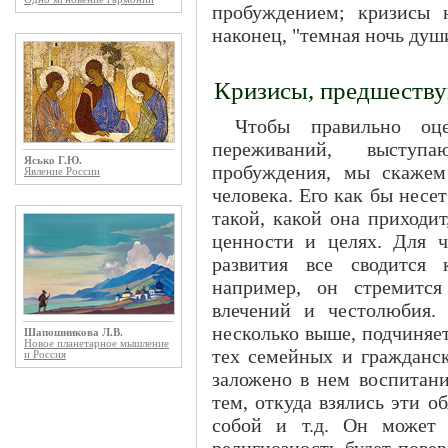
пробуждением; кризисы 
наконец, "темная ночь душ
Кризисы, предшеств
Чтобы правильно оц
переживаний, выступа
Ясько Г.Ю.
пробуждения, мы скажем
Явление России
человека. Его как бы нес
такой, какой она приходит
ценности и целях. Для ч
развития все сводится
например, он стремится
влечений и честолюбия. 
несколько выше, подчиняе
Шапошникова Л.В.
Новое планетарное мышление
тех семейных и гражданск
и Россия
заложено в нем воспитани
тем, откуда взялись эти о
собой и т.д. Он может 
религиозность будет пове