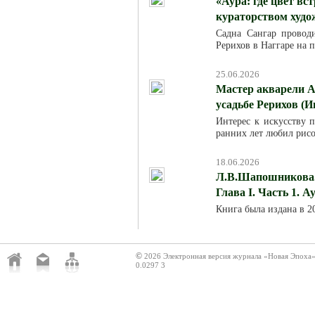
«Аура: где цвет вс
кураторством худ
Садна Сангар провод
Рерихов в Наггаре на 
25.06.2026
Мастер акварели А
усадьбе Рерихов (И
Интерес к искусству п
ранних лет любил рисо
18.06.2026
Л.В.Шапошникова. 
Глава I. Часть 1. 
Книга была издана в 
©
2026 Электронная версия журнала «Новая Эпоха
0.0297 3