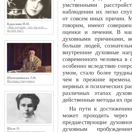
умственными расстрой
наблюдении их легко спут
от совсем иных причин. М
говорим, имеют соверше
Карклиня И.Н.
«Как хорошо, что ты есть ...
оценки и лечения. В на
но кто ты?»
духовными причинами, вс
больше людей, сознатель
внутренние духовные нагр
современного человека в 
особенно вследствие сопр
умом, стало более трудн
чем в прежние времена.
Шапошникова Л.В.
Вестник грядущего
нервных и психических рас
различных этапах духов
действенные методы их пр
На пути к достижению 
может проходить через 
предшествующие духовно
духовным пробужден
Шато О.
Одно мгновение гармонии