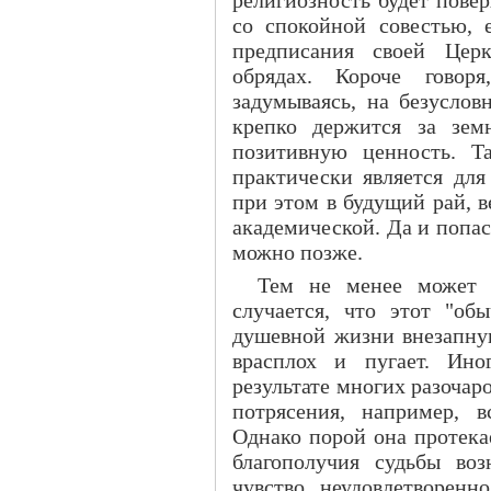
со спокойной совестью, 
предписания своей Церк
обрядах. Короче говор
задумываясь, на безусло
крепко держится за зем
позитивную ценность. Т
практически является для
при этом в будущий рай, в
академической. Да и попаст
можно позже.
Тем не менее может 
случается, что этот "об
душевной жизни внезапную
врасплох и пугает. Ино
результате многих разочар
потрясения, например, в
Однако порой она протека
благополучия судьбы воз
чувство неудовлетворенн