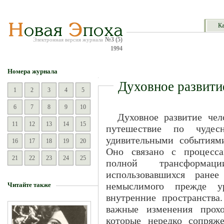
Ка
№3 (5)
Электронная версия журнала
1994
Номера журнала
Духовное развити
1
2
3
4
5
6
7
8
9
10
Духовное развитие чел
11
12
13
14
15
путешествие по чудес
удивительными событиями
16
17
18
19
20
Оно связано с процесса
21
22
23
24
25
полной трансформа
использовавшихся ранее
немыслимого прежде у
Читайте также
внутренние пространства
важные изменения прохо
которые нередко сопряж