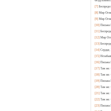
бездуховност
[7]
Беспредел
[8]
Мир Огнен
[9]
Мир Огнен
[10]
Письма Е
[11]
Беспреде
[12]
Мир Огне
[13]
Беспреде
[14]
Сердце, 
[15]
Незабыва
[16]
Письма Е
[17]
Там же. 
[18]
Там же. 
[19]
Письма Е
[20]
Там же. 
[21]
Там же. 
[22]
Там же. 
[23]
Письма Е