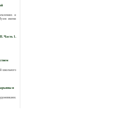
ый
ремлениях и
Музея имени
. Часть 1.
стием
ий школьного
Харьяны и
удожниками.