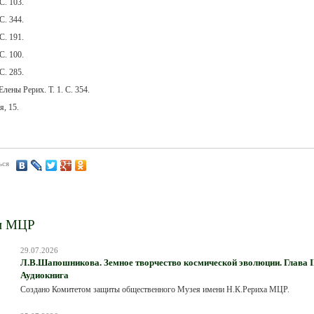
С. 103.
С. 344.
С. 191.
С. 100.
С. 285.
лены Рерих. Т. 1. С. 354.
, 15.
ься
и МЦР
29.07.2026
Л.В.Шапошникова. Земное творчество космической эволюции. Глава III
Аудиокнига
Создано Комитетом защиты общественного Музея имени Н.К.Рериха МЦР.