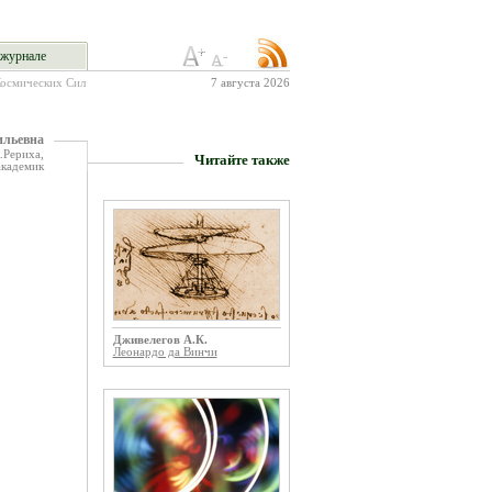
журнале
Космических Сил
7 августа 2026
льевна
.Рериха,
Читайте также
академик
Дживелегов А.К.
Леонардо да Винчи