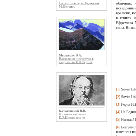
обычных о
Слово о мастере. Художник
М.Потапов
псевдонимы
времени, п
в книгах 
Ефремова. 
свои. Возм
Мешкерис В.А.
Наскальное искусство в
творчестве Н.К.Рериха
[1]
Soviet Lif
[2]
Soviet Lif
[3]
Рерих Н.К
Казютинский В.В.
[4]
На Родину
Космическая этика
К.Э.Циолковского
[5]
Николай Р
[6]
Безграмот
интеллект ил