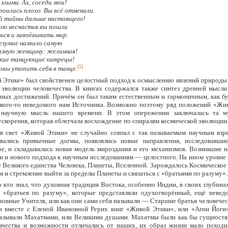
 злыми. Ах, соседи мои!
оились плохо. Вы всё отменили.
й тайны дальше настоящего!
мою несчастья вы пошли
ься и завоёвывать мир.
езумие назвало самую
азную женщину: желанная!
кие танцующие хитрецы!
[5]
овы утопить себя в танце.
 Этике» был свойственен целостный подход к осмыслению явлений природы 
 эволюции человечества. В книгах содержался также синтез древней мысли
ных достижений. Причём он был таким естественным и гармоничным, как бу
акого-то неведомого нам Источника. Возможно поэтому ряд положений «Жи
 научную мысль нашего времени. В этом опережении заключалась та м
ускорения, которая облегчала восхождение по спиралям космической эволюции
в свет «Живой Этики» не случайно совпал с так называемым научным взры
вались привычные догмы, появлялись новые направления, исследовавшие,
е, и складывалась новая модель мироздания и его механизмов. Возникшие н
и и нового подхода к научным исследованиям — целостного. На ином уровне
 Великого единства Человека, Планеты, Вселенной. Зарождалось Космическое 
м и стремление выйти за пределы Планеты и связаться с «братьями по разуму».
 кто знал, что духовная традиция Востока, особенно Индии, в своих глубина
 «братьев по разуму», которые представляли одухотворённый, ещё невед
ховные Учителя, или как они сами себя называли — Старшие братья человечес
и вместе с Еленой Ивановной Рерих книг «Живой Этики», или «Агни Йоги
азывали Махатмами, или Великими душами. Махатмы были как бы сущностя
ачества и возможности отличались от наших, их образ жизни мало походи