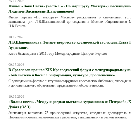
25.07.2026
Фильм «Воин Света» (часть 1 – «По маршруту Мастера»), посвященн
Людмиле Васильевне Шапошниковой
Фильм первый «По маршруту Мастера» рассказывает о становлении, уст
жизненном пути Л.В.Шапошниковой до создания в Москве общественного 
Н.К.Рериха.
18.07.2026
Л.В.Шапошникова. Земное творчество космической эволюции. Глава III
Аудиокнига
Книга была издана в 2011 году Международным Центром Рерихов.
09.07.2026
В Ярославле прошел XIX Краеведческий форум с международным уча
«Библиотека и Космос: информация, культура, просвещение»
С докладами на форуме выступили сотрудники ярославских библиотек, учрежден
и дополнительного образования, представители общественности.
19.06.2026
«Волны цвета». Международная выставка художников из Пенджаба, 
Дубая (ОАЭ)
Экспозиция включала 75 произведений искусства, созданных двенадцатью х
Посетители смогли познакомиться с работами, выполненными в разной технике.