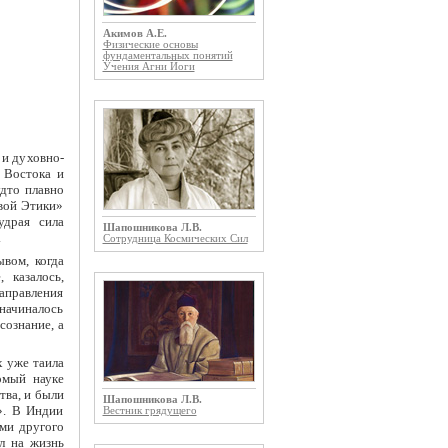
Акимов А.Е.
Физические основы
фундаментальных понятий
Учения Агни Йоги
и духовно-
 Востока и
дто плавно
вой Этики»
удрая сила
Шапошникова Л.В.
.
Сотрудница Космических Сил
вом, когда
 казалось,
аправления
 начиналось
сознание, а
х уже таила
омый науке
тва, и были
Шапошникова Л.В.
». В Индии
Вестник грядущего
ми другого
л на жизнь