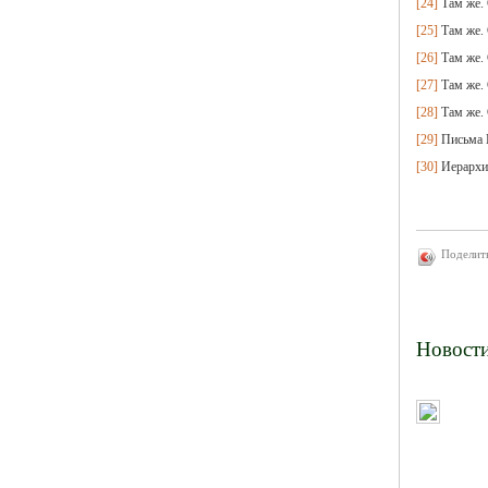
[24]
Там же. 
[25]
Там же. 
[26]
Там же. 
[27]
Там же. 
[28]
Там же. 
[29]
Письма Е
[30]
Иерархия
Поделит
Новост