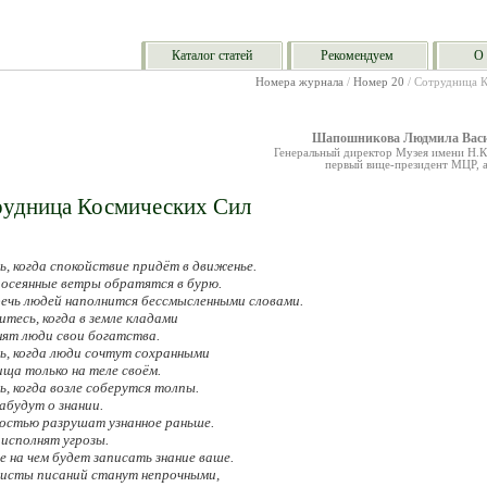
Каталог статей
Рекомендуем
О 
Номера журнала
/
Номер 20
/ Сотрудница 
Шапошникова Людмила Васи
Генеральный директор Музея имени Н.К
первый вице-президент МЦР, 
удница Космических Сил
, когда спокойствие придёт в движенье.
посеянные ветры обратятся в бурю.
речь людей наполнится бессмысленными словами.
тесь, когда в земле кладами
нят люди свои богатства.
ь, когда люди сочтут сохранными
ща только на теле своём.
, когда возле соберутся толпы.
абудут о знании.
достью разрушат узнанное раньше.
 исполнят угрозы.
е на чем будет записать знание ваше.
листы писаний станут непрочными,