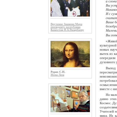
а слова
Вы устр
Никако
И с су
скитат
Ваше б
Вручение Знамени Мира
безобр
президенту республики
Казахстан Н.А.Назарбаеву
Малень
Вы гот
«Живой
культурной
новых науч
вытек из к
опередили
духовного 
Выход 
пересматри
Рерих С.Н.
Мона Лиза
невозможно
потребовал
осмысление
вместе с ни
Но мало
давно этих
Космос. Ду
создателям
Учителей н
мира. Их к