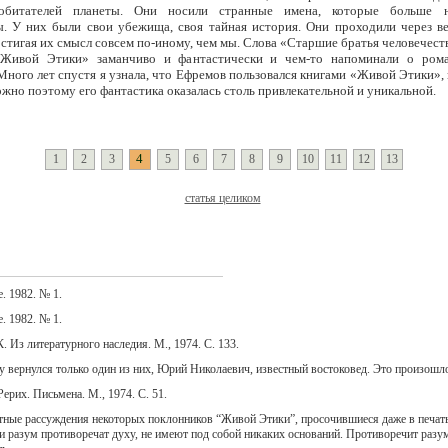
битателей планеты. Они носили странные имена, которые больше н
. У них были свои убежища, своя тайная история. Они проходили через ве
остигая их смысл совсем по-иному, чем мы. Слова «Старшие братья человечест
«Живой Этики» заманчиво и фантастически и чем-то напоминали о ром
Много лет спустя я узнала, что Ефремов пользовался книгами «Живой Этики», 
ожно поэтому его фантастика оказалась столь привлекательной и уникальной.
4
1
2
3
5
6
7
8
9
10
11
12
13
статья целиком
e. 1982. № 1.
e. 1982. № 1.
. Из литературного наследия. М., 1974. С. 133.
 вернулся только один из них, Юрий Николаевич, известный востоковед. Это произошло 
ерих. Письмена. М., 1974. С. 51.
ные рассуждения некоторых поклонников “Живой Этики”, просочившиеся даже в печать,
и разум противоречат духу, не имеют под собой никаких оснований. Противоречит разу