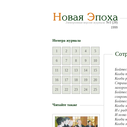
№1 (20)
Электронная версия журнала
1999
Номера журнала
1
2
3
4
5
Сотр
6
7
8
9
10
Бойтесь
11
12
13
14
15
Когда 
Когда 
16
17
18
19
20
Страши
захоро
21
22
23
24
25
Бойтес
сокрови
Бойтесь
Читайте также
Когда з
И с ра
И легко
Когда н
Когда 