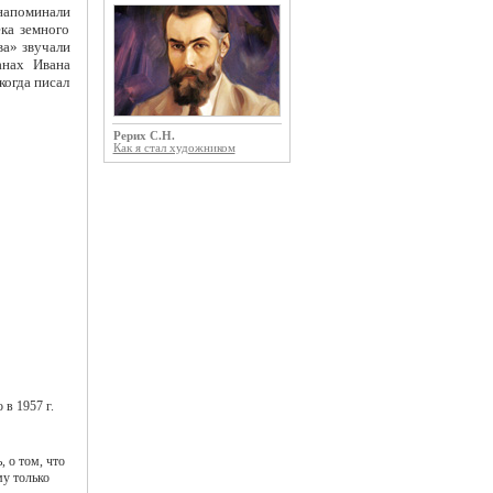
апоминали
ка земного
ва» звучали
анах Ивана
когда писал
Рерих С.Н.
Как я стал художником
в 1957 г.
 о том, что
му только