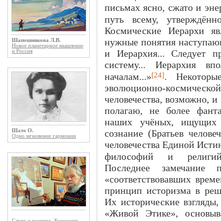
письмах ясно, сжато и эне
путь всему, утверждённ
Космические Иерархи яв
нужные понятия наступающ
Шапошникова Л.В.
Новое планетарное мышление
и Иерархия... Следует 
и Россия
систему... Иерархия вп
[24]
началам...»
. Некоторы
эволюционно-космическ
человечества, возможно, и
полагаю, не более фант
наших учёных, ищущих 
Шато О.
сознание (Братьев челов
Одно мгновение гармонии
человечества Единой Исти
философий и религий,
Последнее замечание 
«соответствовавших врем
принцип историзма в реш
Их исторические взгляды,
«Живой Этике», основыв
Слово о мастере. Художник