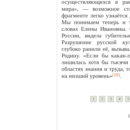
осуществляющихся в рам
мира», — возможное ста
фрагменте легко узнаётся 
Мы понимаем теперь и т
словах Елены Ивановны.
России, видела губитель
Разрушение русской кул
глубоко ранили её, вызыв
Родину. «Если бы какая-л
лишилась хотя бы тысячи 
областях знания и труда, т
[28]
на низший уровень»
.
1
2
3
4
5