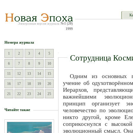
Ка
№1 (20)
Электронная версия журнала
1999
Номера журнала
1
2
3
4
5
Сотрудница Косм
6
7
8
9
10
11
12
13
14
15
Одним из основных п
учение об одухотворённо
16
17
18
19
20
Иерархов, представляющ
21
22
23
24
25
важнейшими эволюцион
принцип организует эн
человечество по эволюци
Читайте также
никто другой, кроме Ел
соприкоснулся с высоко
эволюционный смысл. Она 