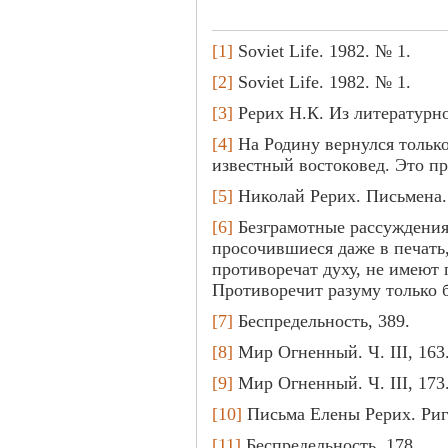
[1]
Soviet Life. 1982. № 1.
[2]
Soviet Life. 1982. № 1.
[3]
Рерих Н.К. Из литературног
[4]
На Родину вернулся тольк
известный востоковед. Это пр
[5]
Николай Рерих. Письмена. 
[6]
Безграмотные рассуждения
просочившиеся даже в печать,
противоречат духу, не имеют 
Противоречит разуму только 
[7]
Беспредельность, 389.
[8]
Мир Огненный. Ч. III, 163
[9]
Мир Огненный. Ч. III, 173
[10]
Письма Елены Рерих. Рига,
[11]
Беспредельность, 178.