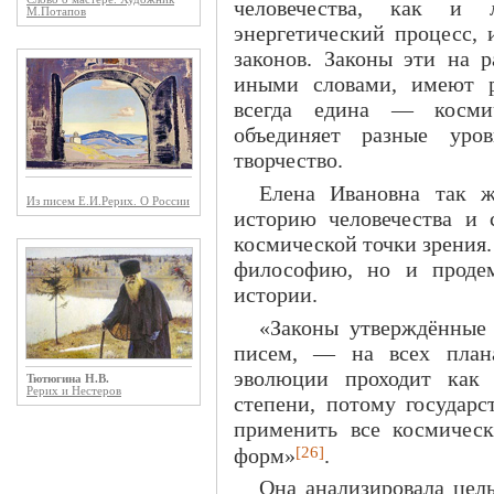
человечества, как и 
М.Потапов
энергетический процесс,
законов. Законы эти на р
иными словами, имеют р
всегда едина — космич
объединяет разные уро
творчество.
Елена Ивановна так ж
Из писем Е.И.Рерих. О России
историю человечества и 
космической точки зрения.
философию, но и продем
истории.
«Законы утверждённые
писем, — на всех плана
эволюции проходит как 
Тютюгина Н.В.
Рерих и Нестеров
степени, потому государ
применить все космическ
[26]
форм»
.
Она анализировала цел