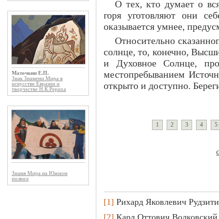
О тех, кто думает о вс
горя уготовляют они себ
оказывается умнее, предус
Относительно сказанног
солнце, то, конечно, Высш
и Духовное Солнце, про
местопребыванием Источн
Маточкин Е.П.
Знак Знамени Мира в
открыто и доступно. Береги
искусстве Евразии и
творчестве Н.К.Рериха
1
2
3
4
5
Знамя Мира на Южном
полюсе
[1]
Рихард Яковлевич Рудзити
[2]
Карл Оттович Волковский