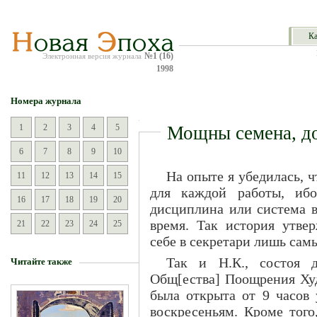
Ка
№1 (16)
Электронная версия журнала
1998
Номера журнала
1
2
3
4
5
Мощны семена, до
6
7
8
9
10
На опыте я убедилась, ч
11
12
13
14
15
для каждой работы, ибо
16
17
18
19
20
дисциплина или система в
время. Так история утве
21
22
23
24
25
себе в секретари лишь сам
Так и Н.К., состоя 
Читайте также
Общ[ества] Поощрения Худ
была открыта от 9 часов 
воскресеньям. Кроме того