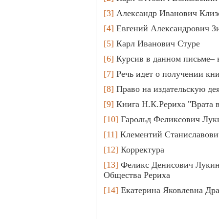
[3]
Александр Иванович Клиз
[4]
Евгений Александрович З
[5]
Карл Иванович Стуре
[6]
Курсив в данном письме– 
[7]
Речь идет о получении кни
[8]
Право на издательскую дея
[9]
Книга Н.К.Рериха "Врата в
[10]
Гарольд Феликсович Лук
[11]
Клементий Станиславови
[12]
Корректура
[13]
Феликс Денисович Лукин 
Общества Рериха
[14]
Екатерина Яковлевна Дра