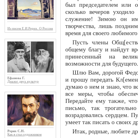
был председателем или о
сколько вечеров уходило
служение! Зимою он им
творчества, лишь поздни
Из писем Е.И.Рерих. О России
время для своего любимого 
Пусть члены Общ[ества
общему благу и найдут вр
принесенный на велик
возможности для будущего
Шлю Вам, дорогой Федо
и прошу передать Кл[емен
Ефанова Г.
Диалог двух культур
думаю о нем и знаю, что в
все меры, чтобы обеспе
Передайте ему также, что
письмо, так трогательн
возрадовались сердцем. Пус
умеет так писать о своих д
Итак, родные, любите дру
Рерих С.Н.
Как я стал художником