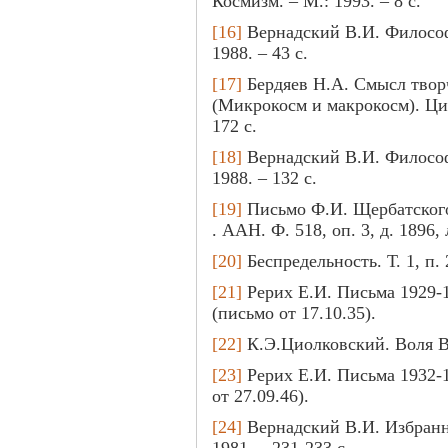
Космизм. – М.: 1993. – 8 с.
[16]
Вернадский В.И. Философ
1988. – 43 с.
[17]
Бердяев Н.А. Смысл твор
(Микрокосм и макрокосм). Цит
172 с.
[18]
Вернадский В.И. Философ
1988. – 132 с.
[19]
Письмо Ф.И. Щербатского 
. ААН. Ф. 518, оп. 3, д. 1896,
[20]
Беспредельность. Т. 1, п. 
[21]
Рерих Е.И. Письма 1929-19
(письмо от 17.10.35).
[22]
К.Э.Циолковский. Воля Вс
[23]
Рерих Е.И. Письма 1932-1
от 27.09.46).
[24]
Вернадский В.И. Избранны
1981. – 231-233 с.