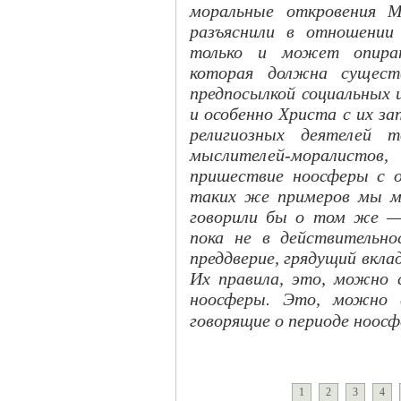
моральные откровения М
разъяснили в отношении
только и может опират
которая должна сущест
предпосылкой социальных 
и особенно Христа с их за
религиозных деятелей т
мыслителей-моралистов
пришествие ноосферы с о
таких же примеров мы мо
говорили бы о том же —
пока не в действительно
преддверие, грядущий вкла
Их правила, это, можно с
ноосферы. Это, можно с
говорящие о периоде ноосф
1
2
3
4