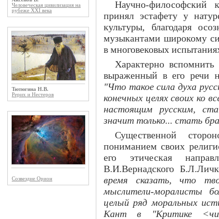
Научно-философский 
Человеческая цивилизация на
рубеже XXI века
принял эстафету у нату
культуры, благодаря осо
музыкантами широкому син
в многовековых испытаниях
Характерно вспомнить 
выраженный в его речи 
"Что такое сила духа русс
Тютюгина Н.В.
Рерих и Нестеров
конечных целях своих ко в
настоящим русским, ст
значит только... стать бра
Существенной сторо
пониманием своих религио
его этическая направ
В.И.Вернадского Б.Л.Лич
время сказать, что тв
Созвездие Орион
мыслители-моралисты бо
целый ряд моральных ист
Кант в "Критике <чис