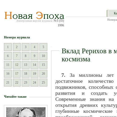
Ка
Номера
№3 (11)
Электронная версия журнала
1996
Номера журнала
1
2
3
4
5
Вклад Рерихов в 
6
7
8
9
10
космизма
11
12
13
14
15
16
17
18
19
20
7.
За миллионы лет с
достаточное количество
21
22
23
24
25
подвижников, способных о
развития и создать ус
Читайте также
Современные знания на 
открытия древних культу
глубинные космические 