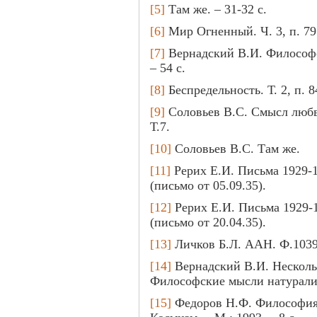
[5]
Там же. – 31-32 с.
[6]
Мир Огненный. Ч. 3, п. 79
[7]
Вернадский В.И. Философск
– 54 с.
[8]
Беспредельность. Т. 2, п. 8
[9]
Соловьев В.С. Смысл любви
Т.7.
[10]
Соловьев В.С. Там же.
[11]
Рерих Е.И. Письма 1929-19
(письмо от 05.09.35).
[12]
Рерих Е.И. Письма 1929-19
(письмо от 20.04.35).
[13]
Личков Б.Л. ААН. Ф.1039, о
[14]
Вернадский В.И. Нескольк
Философские мысли натуралист
[15]
Федоров Н.Ф. Философия о