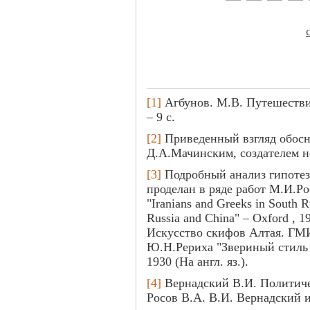
[1]
Агбунов. М.В. Путешествие
– 9 с.
[2]
Приведенный взгляд обосн
Д.А.Мачинским, создателем н
[3]
Подробный анализ гипотез
проделан в ряде работ М.И.Ро
"Iranians and Greeks in South R
Russia and China" – Oxford , 
Искусство скифов Алтая. ГМИ
Ю.Н.Рериха "Звериный стиль 
1930 (На англ. яз.).
[4]
Вернадский В.И. Политичес
Росов В.А. В.И. Вернадский и