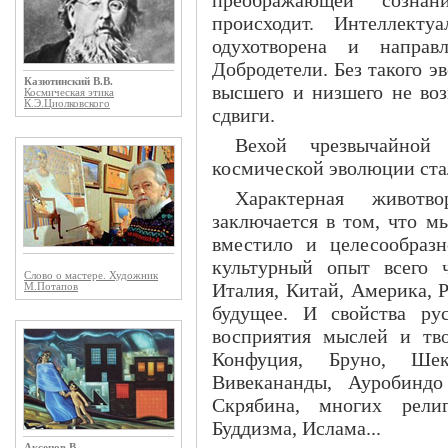
преображающей сознан
происходит. Интеллекту
одухотворена и направ
Добродетели. Без такого 
Казютинский В.В.
высшего и низшего не во
Космическая этика
К.Э.Циолковского
сдвиги.
Вехой чрезвычайной
космической эволюции ста
Характерная животв
заключается в том, что м
вместило и целесообраз
культурный опыт всего ч
Слово о мастере. Художник
Италия, Китай, Америка, 
М.Потапов
будущее. И свойства ру
восприятия мыслей и тво
Конфуция, Бруно, Шек
Вивекананды, Ауробиндо
Скрябина, многих религ
Буддизма, Ислама...
Аксенов В.