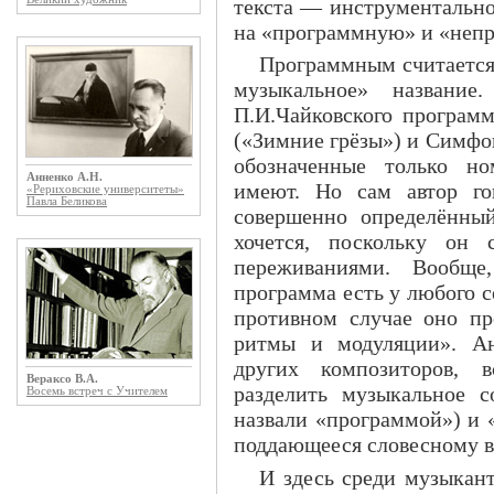
текста — инструментально
на «программную» и «неп
Программным считается
музыкальное» названи
П.И.Чайковского програ
(«Зимние грёзы») и Симфо
обозначенные только но
Анненко А.Н.
имеют. Но сам автор го
«Рериховские университеты»
Павла Беликова
совершенно определённы
хочется, поскольку он
переживаниями. Вообще
программа есть у любого 
противном случае оно пр
ритмы и модуляции». Ан
других композиторов, 
Вераксо В.А.
разделить музыкальное с
Восемь встреч с Учителем
назвали «программой») и 
поддающееся словесному 
И здесь среди музыкан