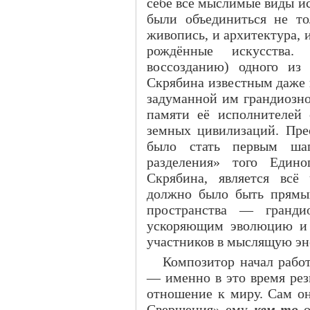
себе все мыслимые виды и
были объединиться не то
живопись, и архитектура, 
рождённые искусства.
воссозданию) одного и
Скрябина известным даже 
задуманной им грандиозно
памяти её исполнителей 
земных цивилизаций. Пре
было стать первым шаг
разделения» того Един
Скрябина, является всё
должно было быть прямы
пространства — гранди
ускоряющим эволюцию и 
участников в мыслящую эн
Композитор начал рабо
— именно в это время рез
отношение к миру. Сам он
Свершения» ему
кем-то
о