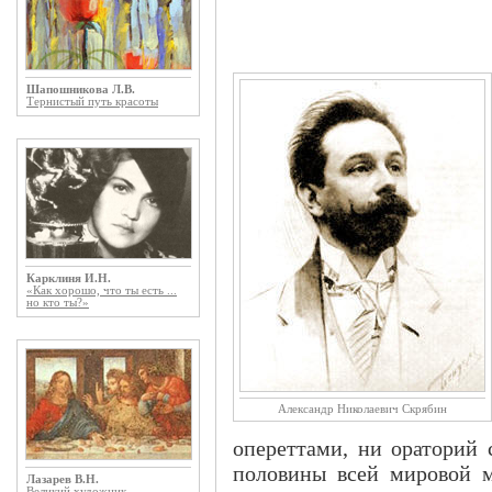
Шапошникова Л.В.
Тернистый путь красоты
Карклиня И.Н.
«Как хорошо, что ты есть ...
но кто ты?»
Александр Николаевич Скрябин
опереттами, ни ораторий 
половины всей мировой м
Лазарев В.Н.
Великий художник