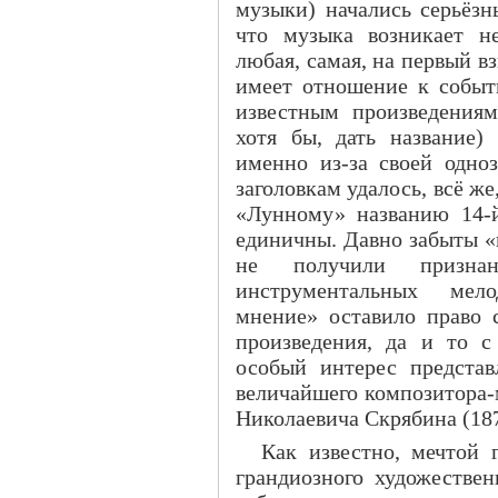
музыки) начались серьёзн
что музыка возникает н
любая, самая, на первый вз
имеет отношение к событ
известным произведения
хотя бы, дать название)
именно из-за своей одно
заголовкам удалось, всё же
«Лунному» названию 14-й
единичны. Давно забыты «
не получили признани
инструментальных мел
мнение» оставило право 
произведения, да и то 
особый интерес представ
величайшего композитора-
Николаевича Скрябина (18
Как известно, мечтой 
грандиозного художествен