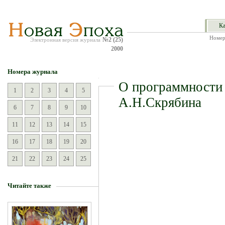
Ка
Номер
№2 (25)
Электронная версия журнала
2000
Номера журнала
О программности 
1
2
3
4
5
А.Н.Скрябина
6
7
8
9
10
11
12
13
14
15
16
17
18
19
20
21
22
23
24
25
Читайте также