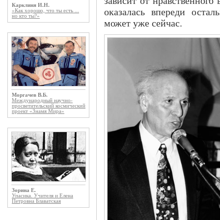
зависит от нравственного 
Карклиня И.Н.
оказалась впереди остал
«Как хорошо, что ты есть ...
но кто ты?»
может уже сейчас.
Моргачев В.Б.
Международный научно-
просветительский космический
проект «Знамя Мира»
Зорина Е.
Упасика. Учителя и Елена
Петровна Блаватская