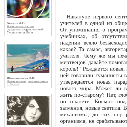
Накануне первого сент
учителей в одной из обще
Акимов А.Е.
Физические основы
От упоминания о програм
фундаментальных понятий
Учения Агни Йоги
учебниках, об отсутств
падении веяло безысходн
какая? Та самая, авторит
учителя. Чему же мы печ
мертвецов, давайте помога
король!" Рождается новая,
ней говорили гуманисты в
Шапошникова Л.В.
утверждается новая пар
Новое планетарное мышление
и Россия
нового мира. Может ли 
жить по-старому? Нет, гл
по планете. Космос под
затмения, новые светила. 
механизмы, до сих пор 
организма, не срабатывают