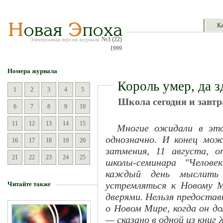
Ка
№3 (22)
Электронная версия журнала
1999
Номера журнала
Король умер, да з
1
2
3
4
5
Школа сегодня и завтр
6
7
8
9
10
11
12
13
14
15
Многие ожидали в это
однозначно. И конец мож
16
17
18
19
20
затмения, 11 августа, о
21
22
23
24
25
школы-семинара "Челов
каждый день мыслить
устремляться к Новому 
Читайте также
дверями. Нельзя предоста
о Новом Мире, когда он д
— сказано в одной из книг 