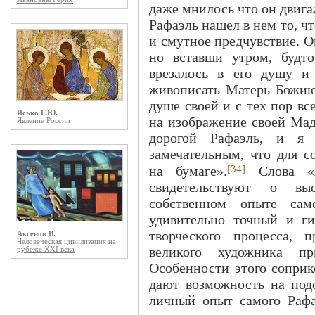
даже мнилось что он двигал
Рафаэль нашел в нем то, ч
и смутное предчувствие. О
но вставши утром, будто
врезалось в его душу и
живописать Матерь Божию 
душе своей и с тех пор вс
Ясько Г.Ю.
на изображение своей Мад
Явление России
дорогой Рафаэль, и я
замечательным, что для с
[34]
на бумаге».
Слова «я
свидетельствуют о вы
собственном опыте сам
удивительно точный и ги
творческого процесса, 
Аксенов В.
Человеческая цивилизация на
великого художника п
рубеже XXI века
Особенности этого соприк
дают возможность на под
личный опыт самого Рафа