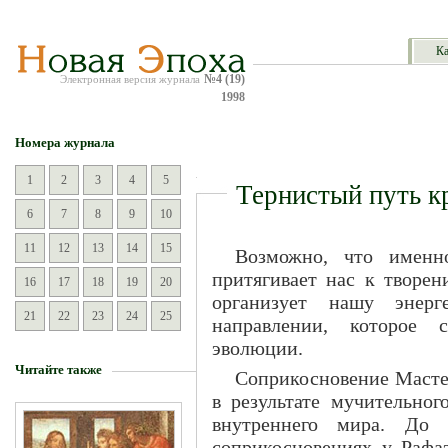
Ка
№4 (19)
Электронная версия журнала
1998
Номера журнала
1
2
3
4
5
Тернистый путь к
6
7
8
9
10
11
12
13
14
15
Возможно, что именн
притягивает нас к творен
16
17
18
19
20
организует нашу энер
21
22
23
24
25
направлении, которое с
эволюции.
Читайте также
Соприкосновение Масте
в результате мучительног
внутреннего мира. До 
соприкосновениях у Рафаэ