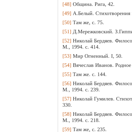
[48]
Община. Рига, 42.
[49]
А.Белый. Стихотворения и
[50]
Там же, с. 75.
[51]
Д.Мережковский. З.Гиппиу
[52]
Николай Бердяев. Философ
М., 1994. с. 414.
[53]
Мир Огненный. I, 50.
[54]
Вячеслав Иванов. Родное и
[55]
Там же. с. 144.
[56]
Николай Бердяев. Философ
М., 1994. с. 239.
[57]
Николай Гумилев. Стихотв
330.
[58]
Николай Бердяев. Философ
М., 1994. с. 218.
[59]
Там же, с. 235.