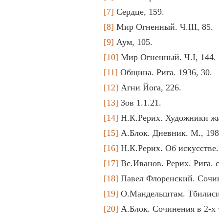
[7]
Сердце, 159.
[8]
Мир Огненный. Ч.III, 85.
[9]
Аум, 105.
[10]
Мир Огненный. Ч.I, 144.
[11]
Община. Рига. 1936, 30.
[12]
Агни Йога, 226.
[13]
Зов 1.1.21.
[14]
Н.К.Рерих. Художники жиз
[15]
А.Блок. Дневник. М., 1989
[16]
Н.К.Рерих. Об искусстве. 
[17]
Вс.Иванов. Рерих. Рига. с
[18]
Павел Флоренский. Сочинен
[19]
О.Мандельштам. Тбилиси, 
[20]
А.Блок. Сочинения в 2-х то