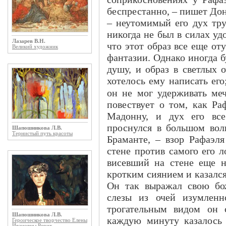
беспрестанно, – пишет Дон
– неутомимый его дух тру
никогда не был в силах уд
Лазарев В.Н.
что этот образ все еще о
Великий художник
фантазии. Однако иногда б
душу, и образ в светлых 
хотелось ему написать его
он не мог удерживать меч
повествует о том, как Ра
Мадонну, и дух его все
проснулся в большом вол
Шапошникова Л.В.
Тернистый путь красоты
Браманте, – взор Рафаэл
стене против самого его л
висевший на стене еще 
кротким сиянием и казалс
Он так выражал свою бож
слезы из очей изумленн
трогательным видом он 
Шапошникова Л.В.
каждую минуту казалось е
Героическое творчество Елены
Ивановны Рерих