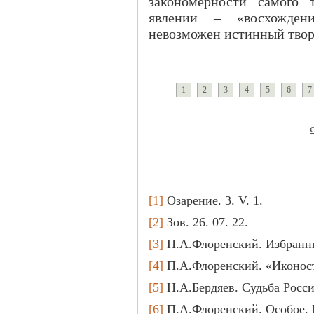
закономерности самого 
явлении – «восхожден
невозможен истинный твор
1
2
3
4
5
6
7
[1]
Озарение. 3. V. 1.
[2]
Зов. 26. 07. 22.
[3]
П.А.Флоренский. Избранные
[4]
П.А.Флоренский. «Иконоста
[5]
Н.А.Бердяев. Судьба России
[6]
П.А.Флоренский. Особое. М.