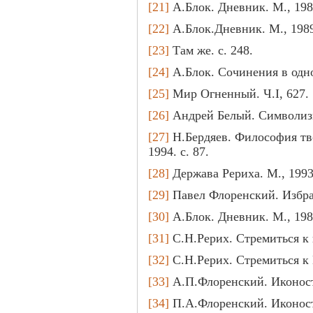
[21]
А.Блок. Дневник. М., 1989
[22]
А.Блок.Дневник. М., 1989.
[23]
Там же. с. 248.
[24]
А.Блок. Сочинения в одном
[25]
Мир Огненный. Ч.I, 627.
[26]
Андрей Белый. Символизм 
[27]
Н.Бердяев. Философия твор
1994. с. 87.
[28]
Держава Рериха. М., 1993.
[29]
Павел Флоренский. Избран
[30]
А.Блок. Дневник. М., 1989
[31]
С.Н.Рерих. Стремиться к п
[32]
С.Н.Рерих. Стремиться к П
[33]
А.П.Флоренский. Иконоста
[34]
П.А.Флоренский. Иконостас