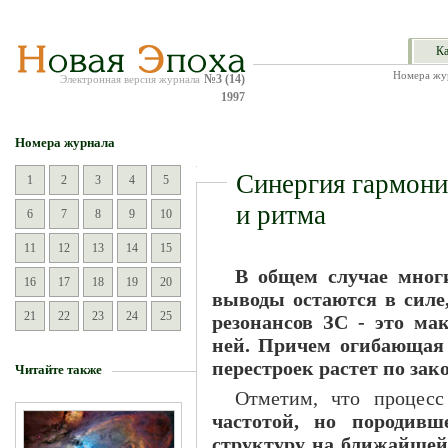
Ка
Номера жу
№3 (14)
Электронная версия журнала
1997
Номера журнала
Синергия гармони
1
2
3
4
5
и ритма
6
7
8
9
10
11
12
13
14
15
В общем случае мног
16
17
18
19
20
выводы остаются в силе
21
22
23
24
25
резонансов ЗС - это ма
ней. Причем огибающая
перестроек растет по за
Читайте также
Отметим, что процес
частотой, но породивш
структуру на ближайшей