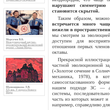
нарушают симметрию 
становится скрытой.
Таким образом, можно
встречается много чащ
нежели в пространствен
мы смотрим за эволюцией 
доступен для восприят
Моргачев В.Б.
Международный научно-
просветительский космический
отношения первых членов
проект «Знамя Мира»
октавы.
Прекрасной иллюстраци
частной эволюционной зад
(«Золотое сечение в Солне
механика, 1978), в ко
самосогласованного фор
нашем подходе ЗС — ас
Шапошникова Л.В.
ХХ век. У порога Нового
системы, последовательн
Мира
часть из которых может и
например, справедливо для