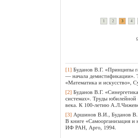
3
1
2
4
[1]
Буданов В.Г. «Принципы 
— начала демистификации». 
«Математика и искусство», Су
[2]
Буданов В.Г. «Синергетик
системах». Труды юбилейной
века. К 100-летию А.Л.Чижевс
[3]
Аршинов В.И., Буданов В.
В книге «Самоорганизация и 
ИФ РАН, Арго, 1994.