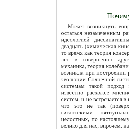
Почему
Может возникнуть вопр
остаться незамеченным ра
идеологией диссипативн
двадцать (химическая кинет
то время как теория консе
лет в совершенно друг
механика, теория колебаний
возникла при построении 
эволюции Солнечной систе
системам такой подход 
известно расхожее мнен
систем, и не встречается 
что это не так (поверх
гигантскими пятиугол
целостных, по настоящем
велико для нас, впрочем, к