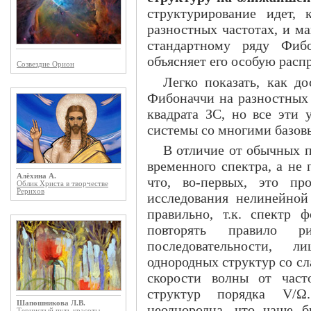
структурирование идет,
разностных частотах, и м
стандартному ряду Фибон
объясняет его особую расп
Созвездие Орион
Легко показать, как д
Фибоначчи на разностных 
квадрата ЗС, но все эти 
системы со многими базов
В отличие от обычных п
временного спектра, а не 
Алёхина А.
что, во-первых, это пр
Облик Христа в творчестве
Рерихов
исследования нелинейной
правильно, т.к. спектр 
повторять правило
последовательности, 
однородных структур со с
скорости волны от част
структур порядка V/Ω
Шапошникова Л.В.
неоднородна, что чаще б
Тернистый путь красоты