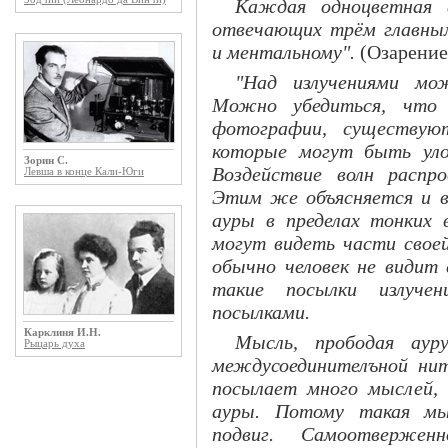
Каждая одноцветная 
отвечающих трём главным
и ментальному".
(Озарение,
"Над излучениями мо
Можно убедиться, что 
фотографии, существую
которые могут быть уло
Зорин С.
Воздействие волн распр
Левша в конце Кали-Юги
Этим же объясняется и 
ауры в пределах тонких 
могут видеть части своей
обычно человек не видит 
такие посылки излуче
посылками.
Карклиня И.Н.
Мысль, прободая аур
Рыцарь духа
междусоединителъной ни
посылает много мыслей,
ауры. Потому такая мыс
подвиг. Самоотверже