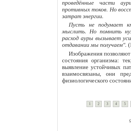
проведённые части аур
противных токов. Но восс
затрат энергии.
Пусть не подумает к
мыслить. Но помнить н
расход ауры вызывает уси
отдавании мы получаем".
(
Изображения позволяют 
состояния организма: те
выявление устойчивых пат
взаимосвязаны, они пре
физиологического состоян
1
2
3
4
5