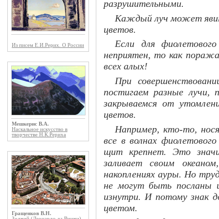
разрушительными.
Каждый луч может явит
цветов.
Если для фиолетовог
Из писем Е.И.Рерих. О России
неприятен, то как пораж
всех алых!
При совершенствовани
постигаем разные лучи, 
закрываемся от утомлен
цветов.
Мешкерис В.А.
Например, кто-то, нос
Наскальное искусство в
творчестве Н.К.Рериха
все в волнах фиолетового
щит крепнет. Это значи
заливает своим океано
накоплениях ауры. Но тру
не могут быть посланы 
изнутри. И потому знак д
цветом.
Гращенков В.Н.
Зодчий (Леонардо да Винчи)