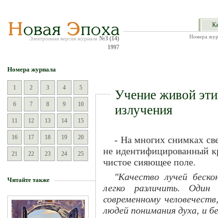
Ка
Номера жур
№3 (14)
Электронная версия журнала
1997
Номера журнала
1
2
3
4
5
Учение живой эти
6
7
8
9
10
излучения
11
12
13
14
15
16
17
18
19
20
- На многих снимках све
не идентифицированный кр
21
22
23
24
25
чистое сияющее поле.
"Качество лучей беско
Читайте также
легко различить. Оди
современному человечеств
людей понимания духа, и б