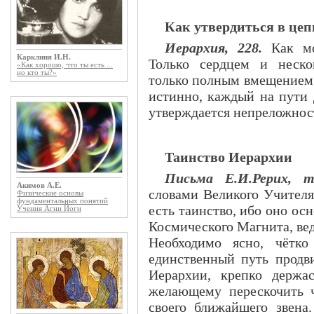
Как утвердиться в це
Иерархия, 228.
Как мо
Карклиня И.Н.
Только сердцем и неск
«Как хорошо, что ты есть ...
но кто ты?»
только полным вмещением 
истинно, каждый на пути 
утверждается непреложнос
Таинство Иерархии
Письма Е.И.Рерих, т.I
Акимов А.Е.
словами Великого Учителя
Физические основы
фундаментальных понятий
есть таинство, ибо оно ос
Учения Агни Йоги
Космического Магнита, ве
Необходимо ясно, чётк
единственный путь прод
Иерархии, крепко держа
желающему перескочить 
своего ближайшего звена