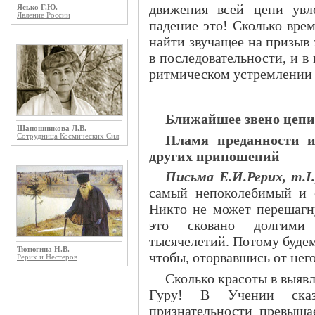
движения всей цепи увл
Ясько Г.Ю.
Явление России
падение это! Сколько врем
найти звучащее на призыв 
в последовательности, и в 
ритмическом устремлении 
Ближайшее звено цепи
Шапошникова Л.В.
Пламя преданности и
Сотрудница Космических Сил
других приношений
Письма Е.И.Рерих, т.I.,
самый непоколебимый и с
Никто не может перешагну
это сковано долгими
тысячелетий. Потому будем
Тютюгина Н.В.
чтобы, оторвавшись от него
Рерих и Нестеров
Сколько красоты в выяв
Гуру! В Учении сказ
признательности превыша