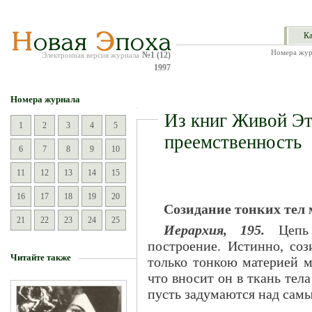
Ка
Номера жур
№1 (12)
Электронная версия журнала
1997
Номера журнала
Из книг Живой Эт
1
2
3
4
5
преемственность
6
7
8
9
10
11
12
13
14
15
16
17
18
19
20
Созидание тонких тел 
21
22
23
24
25
Иерархия, 195.
Цепь 
построение. Истинно, соз
Читайте также
только тонкою материей мы
что вносит он в ткань тел
пусть задумаются над сам