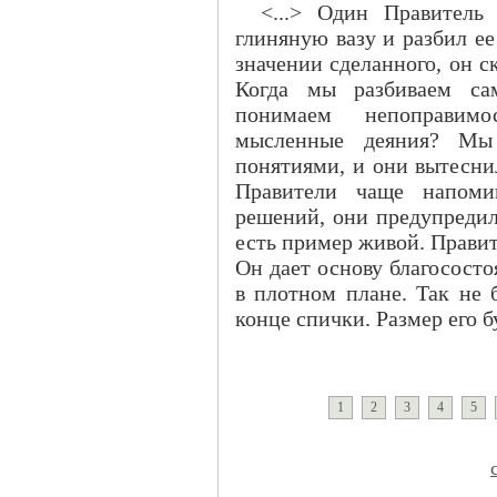
<...> Один Правитель 
глиняную вазу и разбил ее 
значении сделанного, он 
Когда мы разбиваем са
понимаем непоправимо
мысленные деяния? Мы
понятиями, и они вытесни
Правители чаще напоми
решений, они предупредил
есть пример живой. Правит
Он дает основу благососто
в плотном плане. Так не 
конце спички. Размер его б
1
2
3
4
5