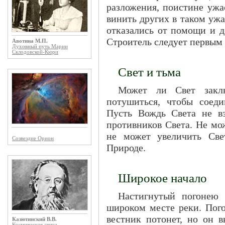
разложения, поистине ужа
винить других в таком ужа
отказались от помощи и д
Строитель следует первым
Авотина М.П.
Духовный путь Марии
Склодовской-Кюри
Свет и тьма
Может ли Свет закл
потушиться, чтобы соед
Пусть Вождь Света не в
противников Света. Не мо
не может увеличить Свет
Созвездие Орион
Природе.
Широкое начало
Настигнутый погонею 
широком месте реки. Пого
вестник потонет, но он в
Казютинский В.В.
Космическая этика