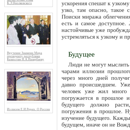
ускорения спешат к узкому 
К.Э.Циолковского
узко, там опасно, такое 
Поиски миража облегчения
есть и самое доступное.
настойчивые уже пробужда
устремляться к узкому и п
Будущее
Вручение Знамени Мира
президенту республики
Казахстан Н.А.Назарбаеву
Люди не могут мыслить
чарами иллюзии прошлого
через много дней получи
давно происшедшем. Уже
человек уже жил много 
погружается в прошлое и
будущего должно расти
Из писем Е.И.Рерих. О России
погружения в прошлое. Н
изучение будущего. Кажды
будущем, иначе он не Вожд