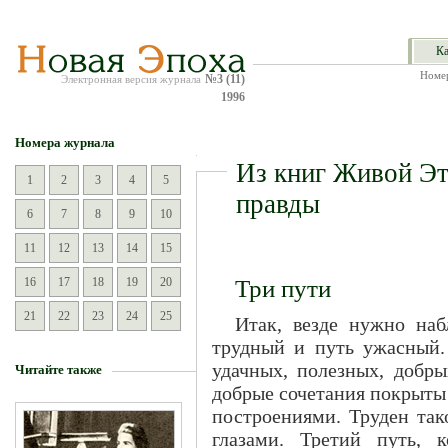
Ка
Номе
№3 (11)
Электронная версия журнала
1996
Номера журнала
Из книг Живой Эт
1
2
3
4
5
правды
6
7
8
9
10
11
12
13
14
15
16
17
18
19
20
Три пути
21
22
23
24
25
Итак, везде нужно наб
трудный и путь ужасный.
удачных, полезных, добры
Читайте также
добрые сочетания покрыт
построениями. Труден так
глазами. Третий путь, 