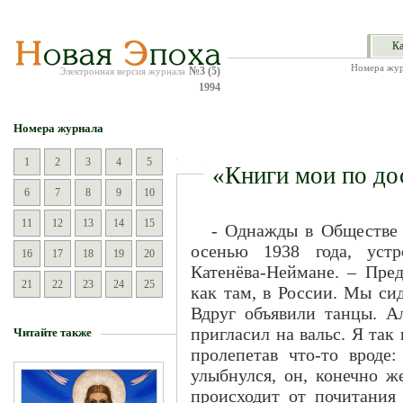
Ка
Номера жур
№3 (5)
Электронная версия журнала
1994
Номера журнала
1
2
3
4
5
«Книги мои по до
6
7
8
9
10
11
12
13
14
15
- Однажды в Обществе 
осенью 1938 года, устр
16
17
18
19
20
Катенёва-Неймане. – Пред
21
22
23
24
25
как там, в России. Мы си
Вдруг объявили танцы. А
пригласил на вальс. Я так 
Читайте также
пролепетав что-то вроде:
улыбнулся, он, конечно ж
происходит от почитания 