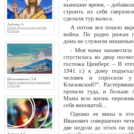
нынешне время, – добавила 
строить из себя сверхче
сделали тур вальса.
Алёхина А.
А потом все пошло вкри
Облик Христа в творчестве
Рерихов
война. По радио рижан п
дома не служили мишенью
- Моя мама занавесила
спустилась во двор посмо
госпожа Цимберг. – В это
1941 г.) к дому подъех
человек и спросили у
Шапошникова Л.В.
Новое планетарное мышление
Клизовский?". Растерявши
и Россия
прошли туда, и больше 
Мама всю жизнь переживал
себя виноватой...
Однако ее вины в эт
Иванович совершенно четк
две недели до этого он пр
Акимов А.Е.