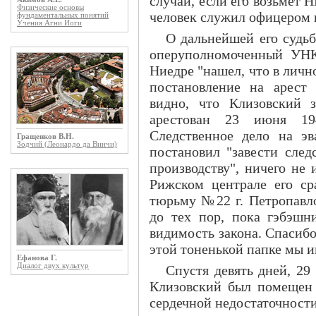
случай, если его возьмет 
Физические основы
человек служил офицером в 
фундаментальных понятий
Учения Агни Йоги
О дальнейшей его судьбе
оперуполномоченный УНК
Ниедре "нашел, что в лич
постановление на арест 
видно, что Клизовский 
арестован 23 июня 19
Следственное дело на эва
Гращенков В.Н.
Зодчий (Леонардо да Винчи)
постановил "завести след
производству", ничего не
Рижском централе его с
тюрьму №22 г. Петропавло
до тех пор, пока гэбэшни
видимость закона. Спасибо 
этой тоненькой папке мы 
Ефанова Г.
Диалог двух культур
Спустя девять дней, 29
Клизовский был помещен 
сердечной недостаточности 