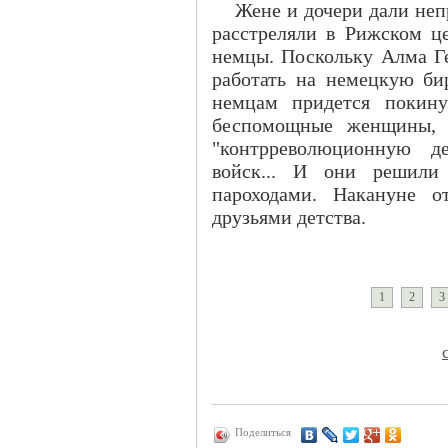
Жене и дочери дали не
расстреляли в Рижском ц
немцы. Поскольку Алма Ге
работать на немецкую бир
немцам придется покину
беспомощные женщины, 
"контрреволюционную де
войск... И они решили
пароходами. Накануне о
друзьями детства.
1
2
3
Поделиться